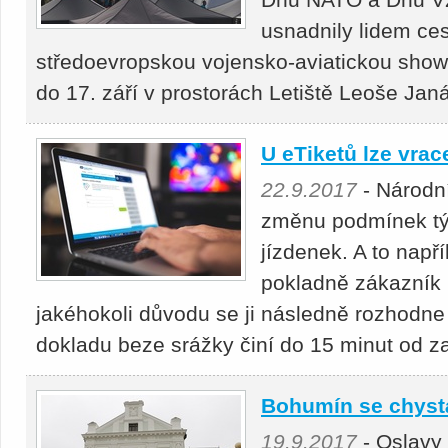
usnadnily lidem ces
středoevropskou vojensko-aviatickou show,
do 17. září v prostorách Letiště Leoše Jan
U eTiketů lze vrac
22.9.2017
- Národn
změnu podmínek týk
jízdenek. A to napří
pokladně zákazník p
jakéhokoli důvodu se ji následně rozhodne 
dokladu beze srážky činí do 15 minut od z
Bohumín se chystá
19.9.2017
- Oslavy