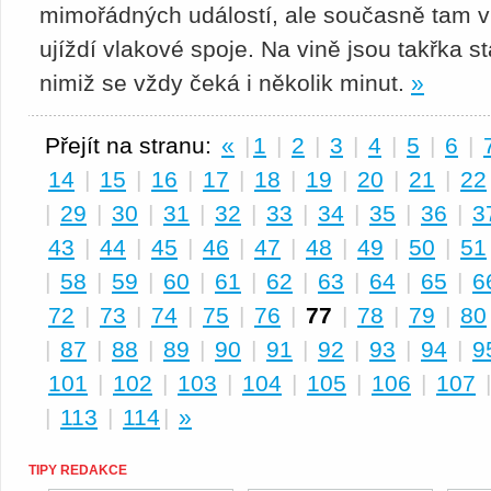
mimořádných událostí, ale současně tam v
ujíždí vlakové spoje. Na vině jsou takřka s
nimiž se vždy čeká i několik minut.
»
Přejít na stranu:
«
|
1
|
2
|
3
|
4
|
5
|
6
|
14
|
15
|
16
|
17
|
18
|
19
|
20
|
21
|
22
|
29
|
30
|
31
|
32
|
33
|
34
|
35
|
36
|
3
43
|
44
|
45
|
46
|
47
|
48
|
49
|
50
|
51
|
58
|
59
|
60
|
61
|
62
|
63
|
64
|
65
|
6
72
|
73
|
74
|
75
|
76
|
77
|
78
|
79
|
80
|
87
|
88
|
89
|
90
|
91
|
92
|
93
|
94
|
9
101
|
102
|
103
|
104
|
105
|
106
|
107
|
113
|
114
|
»
TIPY REDAKCE