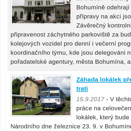
Bohumíně odehrají s
přípravy na akci js
Závěrečný kontrolní
připravenost záchytného parkoviště za bu
kolejových vozidel pro denní i večerní prog
koordinačního týmu, kde jsou delegováni n
pořadatelské agentury, města Bohumína, ale
Záhada lokálek pře
trati
15.9.2017
- V těch
práce na celoveče
lokálek, který bud
Národního dne železnice 23. 9. v Bohumíně