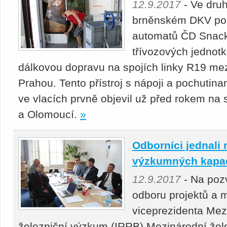
12.9.2017
- Ve druh
brněnském DKV po
automatů ČD Snack 
třívozových jednotká
dálkovou dopravu na spojích linky R19 me
Prahou. Tento přístroj s nápoji a pochutin
ve vlacích prvně objevil už před rokem na
a Olomoucí.
»
Odborníci jednali
výzkumných kapac
12.9.2017
- Na pozv
odboru projektů a 
viceprezidenta Mez
železniční výzkum (IRRB) Mezinárodní žele