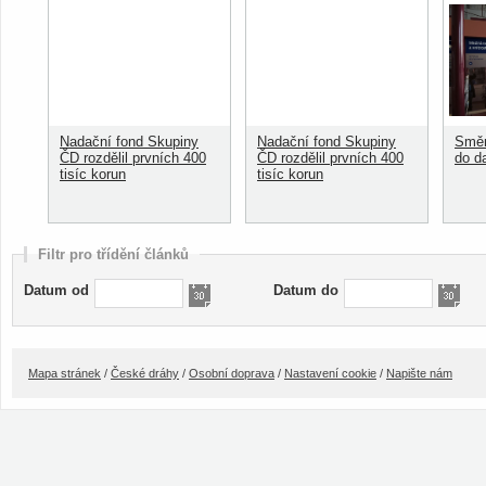
Nadační fond Skupiny
Nadační fond Skupiny
Směn
ČD rozdělil prvních 400
ČD rozdělil prvních 400
do d
tisíc korun
tisíc korun
Filtr pro třídění článků
Datum od
Datum do
Mapa stránek
/
České dráhy
/
Osobní doprava
/
Nastavení cookie
/
Napište nám