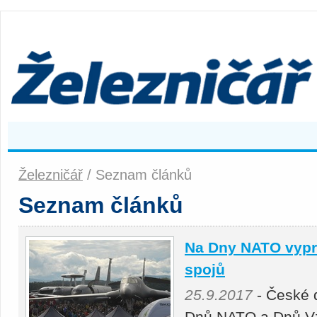
Železničář
/ Seznam článků
Seznam článků
Na Dny NATO vypra
spojů
25.9.2017
- České d
Dnů NATO a Dnů Vzd