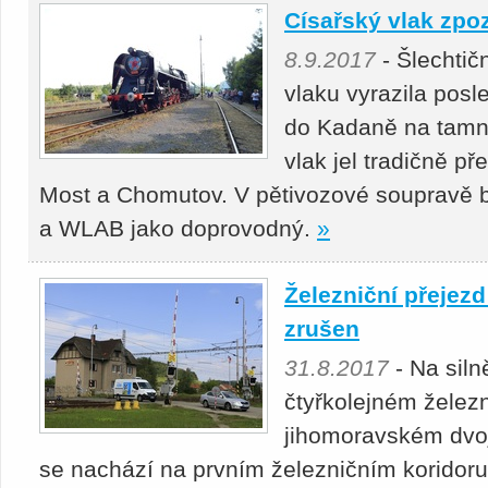
Císařský vlak zpo
8.9.2017
- Šlechtič
vlaku vyrazila pos
do Kadaně na tamní
vlak jel tradičně p
Most a Chomutov. V pětivozové soupravě b
a WLAB jako doprovodný.
»
Železniční přejezd
zrušen
31.8.2017
- Na sil
čtyřkolejném želez
jihomoravském dvoj
se nachází na prvním železničním koridoru,