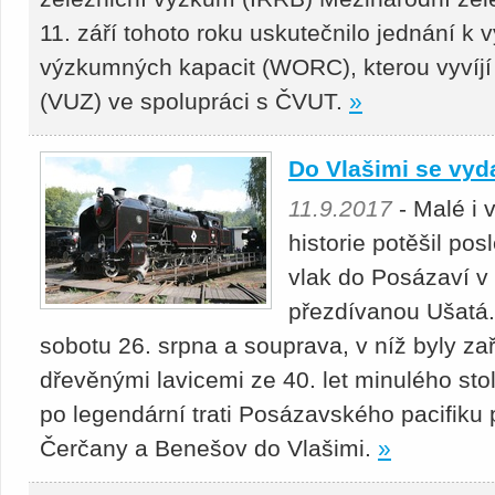
11. září tohoto roku uskutečnilo jednání k 
výzkumných kapacit (WORC), kterou vyvíj
(VUZ) ve spolupráci s ČVUT.
»
Do Vlašimi se vyda
11.9.2017
- Malé i 
historie potěšil po
vlak do Posázaví v 
přezdívanou Ušatá. 
sobotu 26. srpna a souprava, v níž byly zař
dřevěnými lavicemi ze 40. let minulého stol
po legendární trati Posázavského pacifiku p
Čerčany a Benešov do Vlašimi.
»