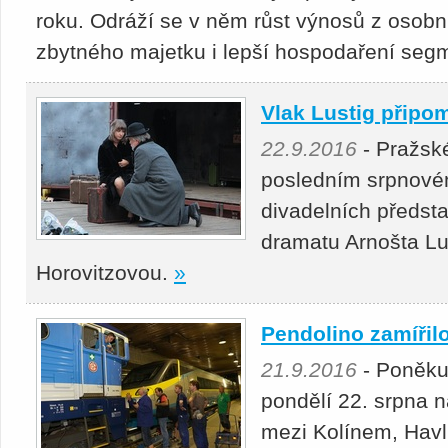
roku. Odráží se v něm růst výnosů z osobní
zbytného majetku i lepší hospodaření seg
Vlak Lustig připo
22.9.2016
- Pražsk
posledním srpnové
divadelních předst
dramatu Arnošta Lu
Horovitzovou.
»
Pendolino zamířil
21.9.2016
- Poněku
pondělí 22. srpna na
mezi Kolínem, Hav