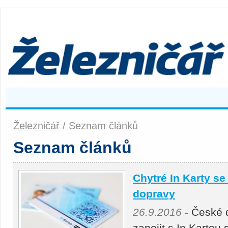
Železničář
/ Seznam článků
Seznam článků
Chytré In Karty se
dopravy
26.9.2016
- České d
zapojit s In Kartou