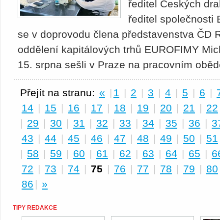
ředitel Českých dr
ředitel společnost
se v doprovodu člena představenstva ČD 
oddělení kapitálových trhů EUROFIMY Mich
15. srpna sešli v Praze na pracovním obě
Přejít na stranu:
«
|
1
|
2
|
3
|
4
|
5
|
6
|
14
|
15
|
16
|
17
|
18
|
19
|
20
|
21
|
22
|
29
|
30
|
31
|
32
|
33
|
34
|
35
|
36
|
3
43
|
44
|
45
|
46
|
47
|
48
|
49
|
50
|
51
|
58
|
59
|
60
|
61
|
62
|
63
|
64
|
65
|
6
72
|
73
|
74
|
75
|
76
|
77
|
78
|
79
|
80
86
|
»
TIPY REDAKCE