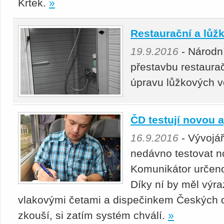
Krtek.
»
Restaurační a lůž
19.9.2016
- Národn
přestavbu restaur
úpravu lůžkových
ČD testují novou 
16.9.2016
- Vývojář
nedávno testovat n
Komunikátor určen
Díky ní by měl výra
vlakovými četami a dispečinkem Českých dr
zkouší, si zatím systém chválí.
»