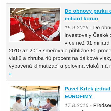
Do obnovy parku d
miliard korun
15.9.2016
- Do obn
investovaly České d
více než 31 miliard
2010 až 2015 směřovalo přibližně 60 proce
vlaků a zhruba 40 procent na dálkové vlaky.
vybavená klimatizací a polovina vlaků má
»
Pavel Krtek jednal
EUROFIMY
17.8.2016
- Předse