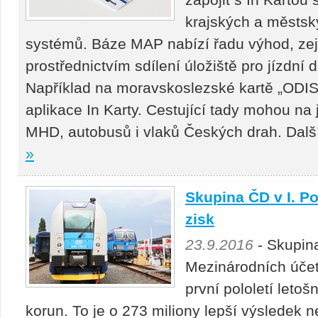
krajských a městsk
systémů. Báze MAP nabízí řadu výhod, zej
prostřednictvím sdílení úložiště pro jízdní do
Například na moravskoslezské kartě „ODIS
aplikace In Karty. Cestující tady mohou na 
MHD, autobusů i vlaků Českých drah. Další
»
Skupina ČD v I. Po
zisk
23.9.2016
- Skupin
Mezinárodních účet
první pololetí letoš
korun. To je o 273 miliony lepší výsledek 