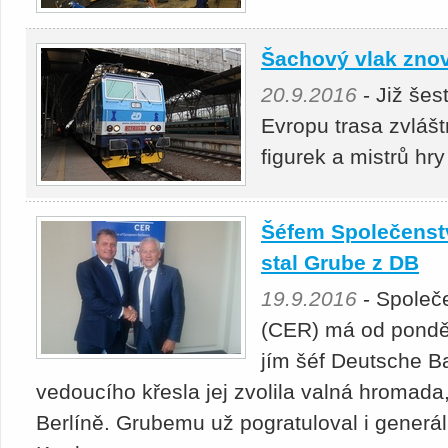
Šachový vlak znov
20.9.2016
- Již šes
Evropu trasa zvláš
figurek a mistrů hry
Šéfem Společenstv
stal Grube z DB
19.9.2016
- Společ
(CER) má od ponděl
jím šéf Deutsche B
vedoucího křesla jej zvolila valná hromada
Berlíně. Grubemu už pogratuloval i generál