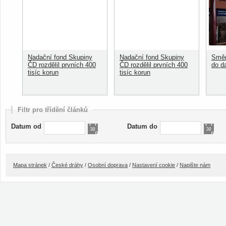
Nadační fond Skupiny
Nadační fond Skupiny
Směn
ČD rozdělil prvních 400
ČD rozdělil prvních 400
do d
tisíc korun
tisíc korun
Filtr pro třídění článků
Datum od
Datum do
Mapa stránek
/
České dráhy
/
Osobní doprava
/
Nastavení cookie
/
Napište nám