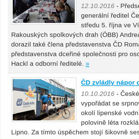
12.10.2016
- Předs
generální ředitel Č
středu 5. října ve V
Rakouských spolkových drah (ÖBB) Andre
dorazil také člena představenstva ČD Rom
představenstva dceřiné společnosti pro os
Hackl a odborní ředitelé.
»
ČD zvládly nápor 
10.10.2016
- České
vypořádat se srpno
okolí lipenské vodn
polovině léta rozkl
Lipno. Za tímto úspěchem stojí šikovně ses