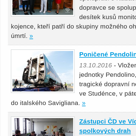
dopravce se spolupo
desítek kusů monit
kojence, kteří patří do skupiny možného 
úmrtí.
»
Poničené Pendolino
13.10.2016
- Vlože
jednotky Pendolino,
tragické dopravní 
ve Studénce, v páte
do italského Savigliana.
»
Zástupci ČD ve Víd
spolkových drah