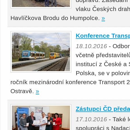
vlaku Českých drah,
Havlíčkova Brodu do Humpolce.
»
Konference Transp
18.10.2016
- Odborn
včetně představitel
institucí z České a
Polska, se v polovině
ročník mezinárodní konference Transport 20
Ostravě.
»
Zástupci ČD předa
17.10.2016
- Také 
spolupráci s Nadac