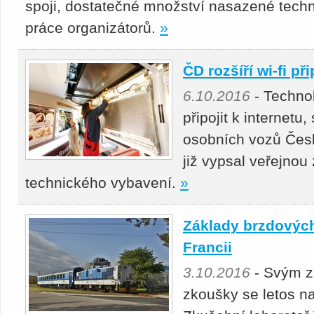
spoji, dostatečné množství nasazené techn
práce organizátorů.
»
ČD rozšíří wi-fi p
6.10.2016
- Technol
připojit k internetu,
osobních vozů Čes
již vypsal veřejno
technického vybavení.
»
Základy brzdovýc
Francii
3.10.2016
- Svým 
zkoušky se letos na