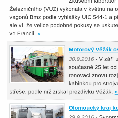
Zkušební laborato
Železničního (VUZ) vykonala v květnu na o
vagonů Bmz podle vyhlášky UIC 544-1 a př
ale ví, že velice podobné pokusy se uskute
ve Francii.
»
Motorový Věžák os
30.9.2016
- V září 
současně 25 let od
renovaci znovu roz
kabinkou pro stroj
střeše, podle níž získal přezdívku Věžák.
»
Olomoucký kraj k
29.9.2016
- Synony