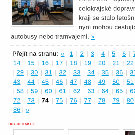
celokrajské doprav
kraji se stalo letoš
nyní mohou cestující
autobusy nebo tramvajemi.
»
Přejít na stranu:
«
|
1
|
2
|
3
|
4
|
5
|
6
|
14
|
15
|
16
|
17
|
18
|
19
|
20
|
21
|
22
|
29
|
30
|
31
|
32
|
33
|
34
|
35
|
36
|
3
43
|
44
|
45
|
46
|
47
|
48
|
49
|
50
|
51
|
58
|
59
|
60
|
61
|
62
|
63
|
64
|
65
|
6
72
|
73
|
74
|
75
|
76
|
77
|
78
|
79
|
80
86
|
»
TIPY REDAKCE