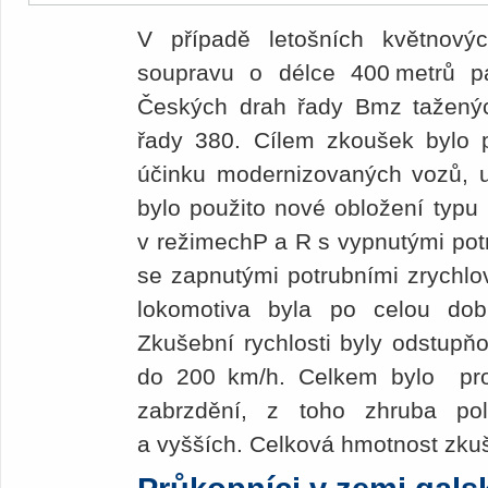
V případě letošních květnový
soupravu o délce 400 metrů p
Českých drah řady Bmz taženýc
řady 380. Cílem zkoušek bylo p
účinku modernizovaných vozů, u 
bylo použito nové obložení typu
v režimechP a R s vypnutými potr
se zapnutými potrubními zrychlo
lokomotiva byla po celou do
Zkušební rychlosti byly odstup
do 200 km/h. Celkem bylo prov
zabrzdění, z toho zhruba po
a vyšších. Celková hmotnost zkuš