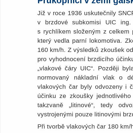
Průkopníci v zemi gal
Již v roce 1936 uskutečnily SN
v brzdové subkomisi UIC ing.
s rychlíkem složeným z celkem p
který vedla parní lokomotiva. Zk
160 km/h. Z výsledků zkoušek odv
pro vyhodnocení brzdicího účink
„vlakové čáry UIC“. Později byla
normovaný nákladní vlak o d
vlakových čar byly odvozeny i č
účinku ze zkoušky jednotlivého
takzvaně „litinové“, tedy od
vystrojenými pouze litinovými brz
Při tvorbě vlakových čar 180 km/h