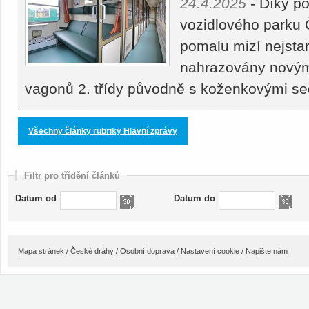
24.4.2025
- Díky p
vozidlového parku 
pomalu mizí nejstar
nahrazovány novými
vagonů 2. třídy původně s koženkovými s
Všechny články rubriky Hlavní zprávy
Filtr pro třídění článků
Datum od
Datum do
Mapa stránek
/
České dráhy
/
Osobní doprava
/
Nastavení cookie
/
Napište nám