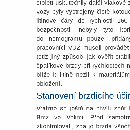
století uskutečnily další vlakové
vozy byly vystrojeny čistě koto
litinové čáry do rychlosti 160
bezpečnosti, nebyly tyto k
do nomogramu pouze „přidány
pracovníci VUZ museli provádět
totiž jiný způsob, jak ověřit stabi
špalíkové brzdy při rychlostech 
blíže k litině nežli k materiálů
obložení.
Stanovení brzdicího úči
Vraťme se ještě na chvíli zpě
Bmz ve Velimi. Před samotný
zkontrolovali, zda je brzda všec