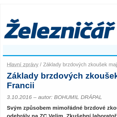
Hlavní zprávy
/ Základy brzdových zkoušek mají
Základy brzdových zkoušek
Francii
3.10.2016 – autor: BOHUMIL DRÁPAL
Svým způsobem mimořádné brzdové zkouš
odehrály na ZC Velim. Zkušební laborat