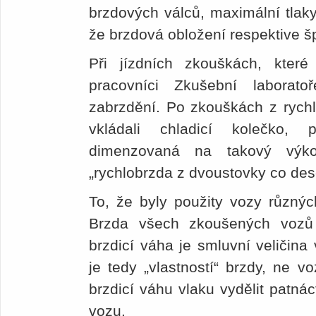
brzdových válců, maximální tlaky
že brzdová obložení respektive šp
Při jízdních zkouškách, které 
pracovníci Zkušební laborat
zabrzdění. Po zkouškách z rych
vkládali chladicí kolečko,
dimenzovaná na takový výkon
„rychlobrzda z dvoustovky co dese
To, že byly použity vozy různých
Brzda všech zkoušených vozů b
brzdicí váha je smluvní veličina 
je tedy „vlastností“ brzdy, ne v
brzdicí váhu vlaku vydělit patnác
vozu.