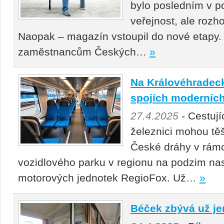
bylo posledním v p
veřejnost, ale roz
Naopak – magazín vstoupil do nové etapy.
zaměstnancům Českých…
»
Na Královéhradeck
spojích moderních
27.4.2025
- Cestuj
železnici mohou těš
České dráhy v rámc
vozidlového parku v regionu na podzim nas
motorových jednotek RegioFox. Už…
»
Béček zbývá už je