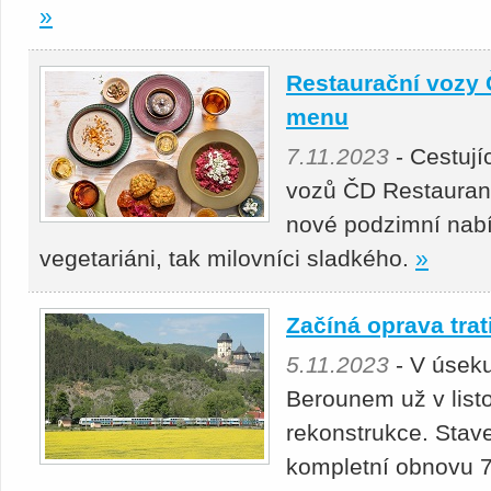
»
Restaurační vozy 
menu
7.11.2023
- Cestujíc
vozů ČD Restaurant,
nové podzimní nabíd
vegetariáni, tak milovníci sladkého.
»
Začíná oprava trat
5.11.2023
- V úseku
Berounem už v list
rekonstrukce. Stav
kompletní obnovu 7