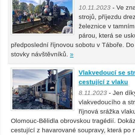
10.11.2023
- Ve zna
strojů, příjezdu dr
železnice v tamním
párou, která se us
předposlední říjnovou sobotu v Táboře. Do
stovky návštěvníků.
»
Vlakvedoucí se st
cestující z vlaku
8.11.2023
- Jen dík
vlakvedoucího a st
říjnová srážka vlak
Olomouc-Bělidla obrovskou tragédií. Doká
cestující z havarované soupravy, která po