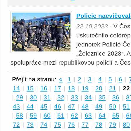
Policie nacvičova
22.10.2023
- V Čes
uskutečnilo celore
jednotek Policie Č
„Železnice 2023“. 
spolupráce mezi republikovou policií a Če
Přejít na stranu:
«
|
1
|
2
|
3
|
4
|
5
|
6
|
14
|
15
|
16
|
17
|
18
|
19
|
20
|
21
|
22
|
29
|
30
|
31
|
32
|
33
|
34
|
35
|
36
|
3
43
|
44
|
45
|
46
|
47
|
48
|
49
|
50
|
51
|
58
|
59
|
60
|
61
|
62
|
63
|
64
|
65
|
6
72
|
73
|
74
|
75
|
76
|
77
|
78
|
79
|
80