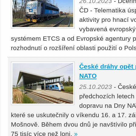
26.10.2023
- Dceři
ČD - Telematika ú
aktivity pro hnací 
vybavená evropsk
systémem ETCS a od Evropské agentury pr
rozhodnutí o rozšíření oblasti použití o Po
České dráhy opět 
NATO
25.10.2023
- České
předchozích letech i
dopravu na Dny NA
které se uskutečnily o víkendu 16. a 17. zář
Mošnově. Během dvou dnů je navštívilo přibl
75 tisíc více než loni.
»