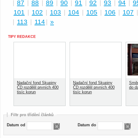
|
87
|
88
|
89
|
90
|
91
|
92
|
93
|
94
|
9
101
|
102
|
103
|
104
|
105
|
106
|
107
|
113
|
114
|
»
TIPY REDAKCE
Nadační fond Skupiny
Nadační fond Skupiny
Směn
ČD rozdělil prvních 400
ČD rozdělil prvních 400
do d
tisíc korun
tisíc korun
Filtr pro třídění článků
Datum od
Datum do