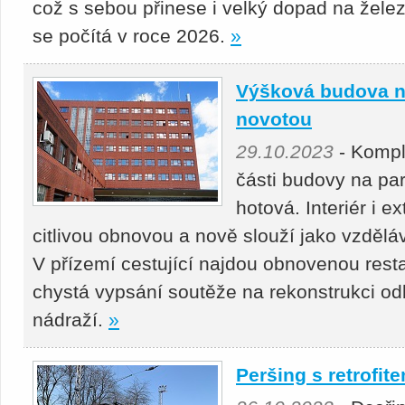
což s sebou přinese i velký dopad na žele
se počítá v roce 2026.
»
Výšková budova ná
novotou
29.10.2023
- Kompl
části budovy na pa
hotová. Interiér i e
citlivou obnovou a nově slouží jako vzdělá
V přízemí cestující najdou obnovenou res
chystá vypsání soutěže na rekonstrukci odb
nádraží.
»
Peršing s retrofi