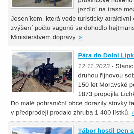
jezdící na trase m
Jeseníkem, která vede turisticky atraktivn
zvýšení počtu vagonů se dohodlo hejtmans
Ministerstvem dopravy.
»
Pára do Dolní Lipky
12.11.2023
- Stanic
druhou říjnovou so
150 let Moravské po
1873 propojila Lich
Do malé pohraniční obce dorazily stovky 
v předprodeji prodalo zhruba 1 400 lístků.
Tábor hostil Den 