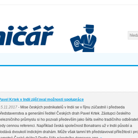
Pavel Krtek v Indii zjišťoval možnosti spolupráce
15.11.2017
- Mise českých podnikatelů v Indii se v říjnu zúčastnil i předseda
představenstva a generální ředitel Českých drah Pavel Krtek. Zástupci českého
železničního průmyslu si ho pozvali především jako šéfa svého tradičního odběratel
tedy cennou referenci. Například česká společnost Bonatrans už v Indii působí a
dodává dvoukolí indickým drahám. Může však tamní trh představovat příležitost i pr