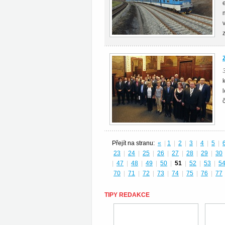
Přejít na stranu:
«
|
1
|
2
|
3
|
4
|
5
|
23
|
24
|
25
|
26
|
27
|
28
|
29
|
30
|
47
|
48
|
49
|
50
|
51
|
52
|
53
|
5
70
|
71
|
72
|
73
|
74
|
75
|
76
|
77
TIPY REDAKCE