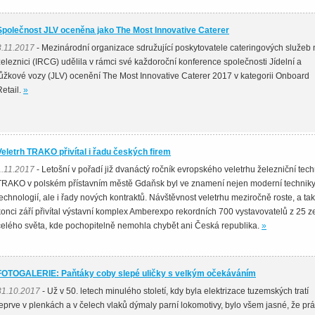
Společnost JLV oceněna jako The Most Innovative Caterer
3.11.2017
- Mezinárodní organizace sdružující poskytovatele cateringových služeb 
železnici (IRCG) udělila v rámci své každoroční konference společnosti Jídelní a
lůžkové vozy (JLV) ocenění The Most Innovative Caterer 2017 v kategorii Onboard
etail.
»
Veletrh TRAKO přivítal i řadu českých firem
1.11.2017
- Letošní v pořadí již dvanáctý ročník evropského veletrhu železniční tech
TRAKO v polském přístavním městě Gdaňsk byl ve znamení nejen moderní techniky
technologií, ale i řady nových kontraktů. Návštěvnost veletrhu meziročně roste, a ta
konci září přivítal výstavní komplex Amberexpo rekordních 700 vystavovatelů z 25 z
celého světa, kde pochopitelně nemohla chybět ani Česká republika.
»
FOTOGALERIE: Paňtáky coby slepé uličky s velkým očekáváním
31.10.2017
- Už v 50. letech minulého století, kdy byla elektrizace tuzemských tratí
teprve v plenkách a v čelech vlaků dýmaly parní lokomotivy, bylo všem jasné, že pr