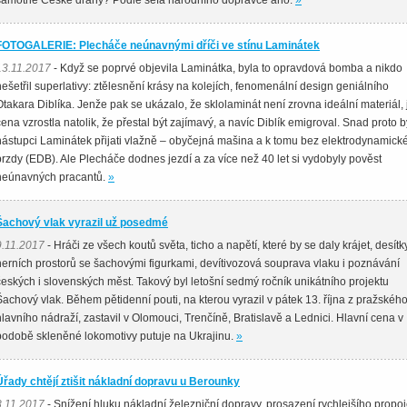
samotné České dráhy? Podle šéfa národního dopravce ano.
»
FOTOGALERIE: Plecháče neúnavnými dříči ve stínu Laminátek
13.11.2017
- Když se poprvé objevila Laminátka, byla to opravdová bomba a nikdo
nešetřil superlativy: ztělesnění krásy na kolejích, fenomenální design geniálního
Otakara Diblíka. Jenže pak se ukázalo, že sklolaminát není zrovna ideální materiál,
cena vzrostla natolik, že přestal být zajímavý, a navíc Diblík emigroval. Snad proto b
nástupci Laminátek přijati vlažně – obyčejná mašina a k tomu bez elektrodynamick
brzdy (EDB). Ale Plecháče dodnes jezdí a za více než 40 let si vydobyly pověst
neúnavných pracantů.
»
Šachový vlak vyrazil už posedmé
9.11.2017
- Hráči ze všech koutů světa, ticho a napětí, které by se daly krájet, desítk
herních prostorů se šachovými figurkami, devítivozová souprava vlaku i poznávání
českých i slovenských měst. Takový byl letošní sedmý ročník unikátního projektu
Šachový vlak. Během pětidenní pouti, na kterou vyrazil v pátek 13. října z pražskéh
hlavního nádraží, zastavil v Olomouci, Trenčíně, Bratislavě a Lednici. Hlavní cena v
podobě skleněné lokomotivy putuje na Ukrajinu.
»
Úřady chtějí ztišit nákladní dopravu u Berounky
8.11.2017
- Snížení hluku nákladní železniční dopravy, prosazení rychlejšího propoj