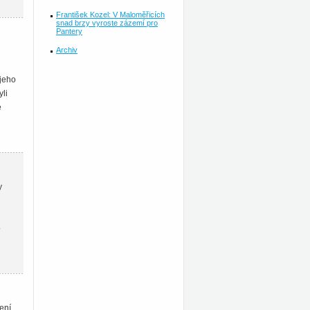
František Kozel: V Maloměřicích
snad brzy vyroste zázemí pro
Pantery
Archiv
 jeho
yli
é
y
o
ení