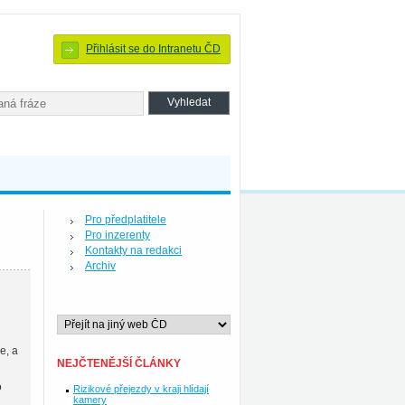
Přihlásit se do Intranetu ČD
Pro předplatitele
Pro inzerenty
Kontakty na redakci
Archiv
e, a
NEJČTENĚJŠÍ ČLÁNKY
o
Rizikové přejezdy v kraji hlídají
kamery