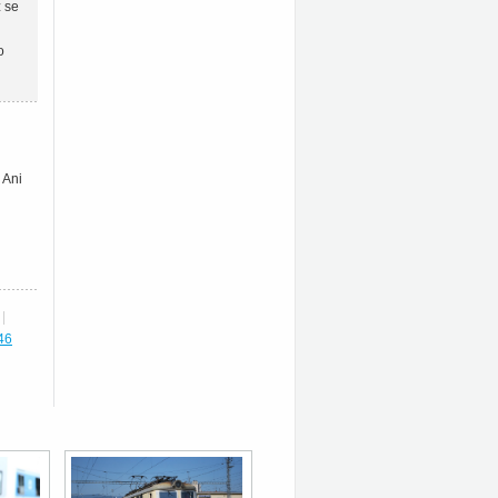
ž se
o
 Ani
|
46