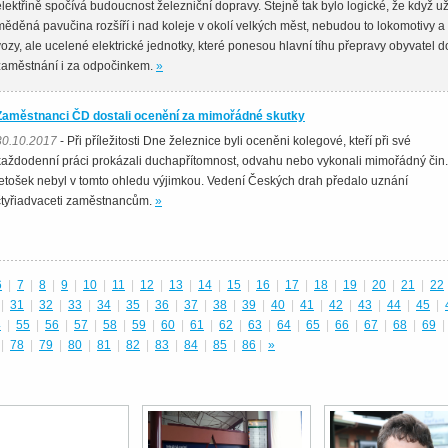
elektřině spočívá budoucnost železniční dopravy. Stejně tak bylo logické, že když u
měděná pavučina rozšíří i nad koleje v okolí velkých měst, nebudou to lokomotivy a
vozy, ale ucelené elektrické jednotky, které ponesou hlavní tíhu přepravy obyvatel d
zaměstnání i za odpočinkem.
»
Zaměstnanci ČD dostali ocenění za mimořádné skutky
30.10.2017
- Při příležitosti Dne železnice byli oceněni kolegové, kteří při své
každodenní práci prokázali duchapřítomnost, odvahu nebo vykonali mimořádný čin.
letošek nebyl v tomto ohledu výjimkou. Vedení Českých drah předalo uznání
čtyřiadvaceti zaměstnancům.
»
6
|
7
|
8
|
9
|
10
|
11
|
12
|
13
|
14
|
15
|
16
|
17
|
18
|
19
|
20
|
21
|
22
|
31
|
32
|
33
|
34
|
35
|
36
|
37
|
38
|
39
|
40
|
41
|
42
|
43
|
44
|
45
|
4
|
55
|
56
|
57
|
58
|
59
|
60
|
61
|
62
|
63
|
64
|
65
|
66
|
67
|
68
|
69
|
|
78
|
79
|
80
|
81
|
82
|
83
|
84
|
85
|
86
|
»