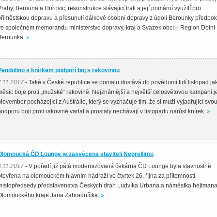
Prahy, Berouna a Hořovic, rekonstrukce stávající trati a její primární využití pro
příměstskou dopravu a přesunutí dálkové osobní dopravy z údolí Berounky předpo
ve společném memorandu ministerstvo dopravy, kraj a Svazek obcí – Region Dolní
Berounka.
»
Pendolino s knírkem podpoří boj s rakovinou
7.11.2017
- Také v České republice se pomalu dostává do povědomí lidí listopad ja
měsíc boje proti „mužské“ rakovině. Nejznámější a největší celosvětovou kampaní j
Movember pocházející z Austrálie, který se vyznačuje tím, že si muži vyjadřující svo
podporu boji proti rakovině varlat a prostaty nechávají v listopadu narůst knírek.
»
Olomoucká ČD Lounge je zasvěcena staviteli Negrellimu
6.11.2017
- V pořadí již pátá modernizovaná čekárna ČD Lounge byla slavnostně
otevřena na olomouckém hlavním nádraží ve čtvrtek 26. října za přítomnosti
místopředsedy představenstva Českých drah Ludvíka Urbana a náměstka hejtman
Olomouckého kraje Jana Zahradníčka.
»