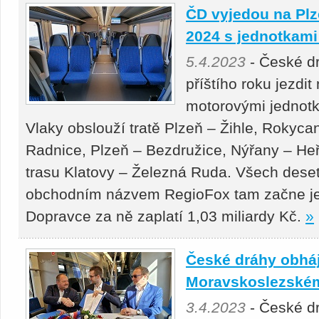
ČD vyjedou na Plz
2024 s jednotkam
5.4.2023
- České d
příštího roku jezdi
motorovými jednotk
Vlaky obslouží tratě Plzeň – Žihle, Rokyca
Radnice, Plzeň – Bezdružice, Nýřany – 
trasu Klatovy – Železná Ruda. Všech dese
obchodním názvem RegioFox tam začne jez
Dopravce za ně zaplatí 1,03 miliardy Kč.
»
České dráhy obháji
Moravskoslezském
3.4.2023
- České dr