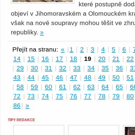
které postupně doda
objeví v Jihomoravském a Olomouckém kraj
však na nové soupravy mohou těšit ve zhr
republiky.
»
Přejít na stranu:
«
|
1
|
2
|
3
|
4
|
5
|
6
|
14
|
15
|
16
|
17
|
18
|
19
|
20
|
21
|
22
|
29
|
30
|
31
|
32
|
33
|
34
|
35
|
36
|
3
43
|
44
|
45
|
46
|
47
|
48
|
49
|
50
|
51
|
58
|
59
|
60
|
61
|
62
|
63
|
64
|
65
|
6
72
|
73
|
74
|
75
|
76
|
77
|
78
|
79
|
80
86
|
»
TIPY REDAKCE