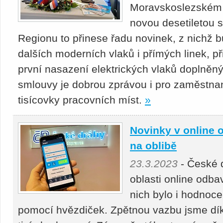
Moravskoslezském k
novou desetiletou 
Regionu to přinese řadu novinek, z nichž bu
dalších moderních vlaků i přímých linek, p
první nasazení elektrických vlaků doplněný
smlouvy je dobrou zprávou i pro zaměstn
tisícovky pracovních míst.
»
Novinky v online o
na oblibě
23.3.2023
- České 
oblasti online odba
nich bylo i hodnoce
pomocí hvězdiček. Zpětnou vazbu jsme díky