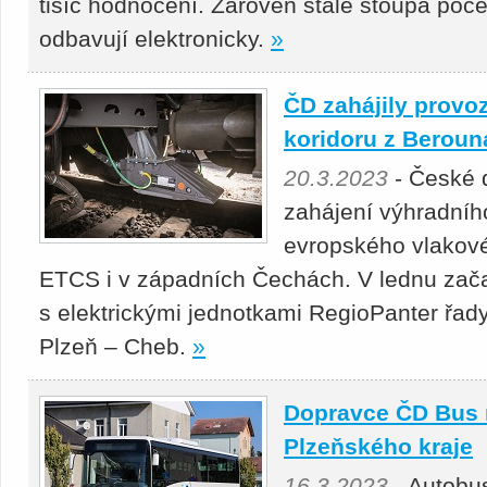
tisíc hodnocení. Zároveň stále stoupá poče
odbavují elektronicky.
»
ČD zahájily provo
koridoru z Berou
20.3.2023
- České d
zahájení výhradní
evropského vlakov
ETCS i v západních Čechách. V lednu za
s elektrickými jednotkami RegioPanter řad
Plzeň – Cheb.
»
Dopravce ČD Bus r
Plzeňského kraje
16.3.2023
- Autobu