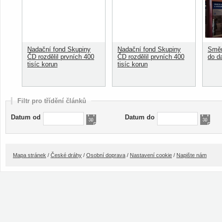
Nadační fond Skupiny
Nadační fond Skupiny
Směn
ČD rozdělil prvních 400
ČD rozdělil prvních 400
do d
tisíc korun
tisíc korun
Filtr pro třídění článků
Datum od
Datum do
Mapa stránek
/
České dráhy
/
Osobní doprava
/
Nastavení cookie
/
Napište nám