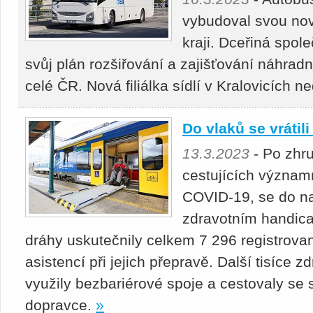
vybudoval svou no
kraji. Dceřiná spol
svůj plán rozšiřování a zajišťování náhrad
celé ČR. Nová filiálka sídlí v Kralovicích n
Do vlaků se vrátil
13.3.2023
- Po zhru
cestujících význam
COVID-19, se do naš
zdravotním handic
dráhy uskutečnily celkem 7 296 registrova
asistencí při jejich přepravě. Další tisíce
využily bezbariérové spoje a cestovaly se
dopravce.
»