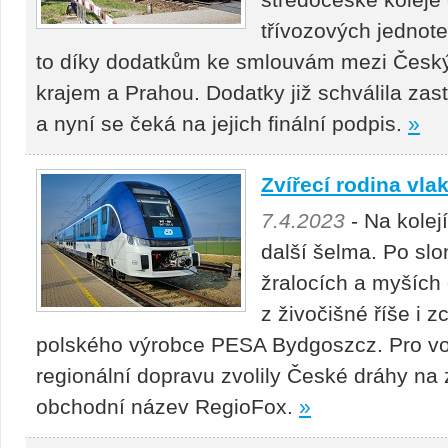
třívozových jednot
to díky dodatkům ke smlouvám mezi Česk
krajem a Prahou. Dodatky již schválila zas
a nyní se čeká na jejich finální podpis.
»
Zvířecí rodina vla
7.4.2023
- Na kolej
další šelma. Po sl
žralocích a myších
z živočišné říše i 
polského výrobce PESA Bydgoszcz. Pro voz
regionální dopravu zvolily České dráhy na
obchodní název RegioFox.
»