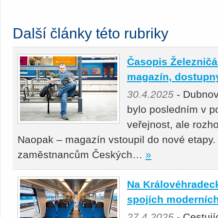
Další články této rubriky
Časopis Železničář
magazín, dostupný 
30.4.2025
- Dubnov
bylo posledním v p
veřejnost, ale roz
Naopak – magazín vstoupil do nové etapy.
zaměstnancům Českých…
»
Na Královéhradeck
spojích moderních
27.4.2025
- Cestuj