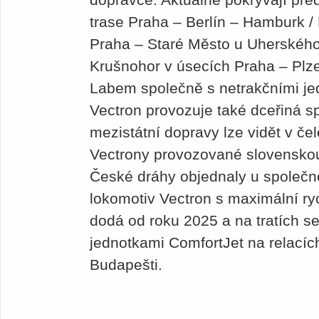
trase Praha – Berlín – Hamburk /
Praha – Staré Město u Uherského
Krušnohor v úsecích Praha – Plz
Labem společně s netrakčními je
Vectron provozuje také dceřiná s
mezistátní dopravy lze vidět v če
Vectrony provozované slovensko
České dráhy objednaly u společno
lokomotiv Vectron s maximální ry
dodá od roku 2025 a na tratích se
jednotkami ComfortJet na relací
Budapešti.