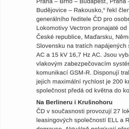
Praha – Brno – Budapešť, Praha
Budějovice – Rakousko,“ řekl čl
generálního ředitele ČD pro osob
Lokomotivy Vectron pronajaté od
České republice, Maďarsku, Něm
Slovensku na tratích napájených
AC a 15 kV 16,7 Hz AC. Jsou vy
vlakovým zabezpečovacím syst
komunikací GSM‑R. Disponují tr
jejich maximální rychlost je 200 
společnost předá od května do ko
Na Berlineru i Krušnohoru
ČD v současnosti provozují 27 lo
leasingových společností ELL a RS
dopravce. Aktuálně pokrývají pře