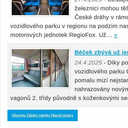
železnici mohou těš
České dráhy v rámc
vozidlového parku v regionu na podzim nas
motorových jednotek RegioFox. Už…
»
Béček zbývá už je
24.4.2025
- Díky p
vozidlového parku 
pomalu mizí nejstar
nahrazovány novými
vagonů 2. třídy původně s koženkovými s
Všechny články rubriky Hlavní zprávy