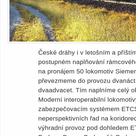
České dráhy i v letošním a příští
postupném naplňování rámcového
na pronájem 50 lokomotiv Sie­men
převezmeme do provozu dvanáct a 
dvaadvacet. Tím naplníme celý 
Moderní interoperabilní lokomoti
zabezpečovacím systémem ETCS 
neperspektivních řad na koridore
výhradní provoz pod dohledem ET