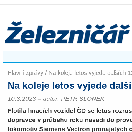
Hlavní zprávy
/ Na koleje letos vyjede dalších 
Na koleje letos vyjede dalš
10.3.2023 – autor: PETR SLONEK
Flotila hnacích vozidel ČD se letos rozros
dopravce v průběhu roku nasadí do prov
lokomotiv Siemens Vectron pronajatých o