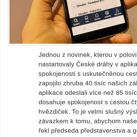
Jednou z novinek, kterou v polov
nastartovaly České dráhy v aplika
spokojenosti s uskutečněnou cest
zapojilo zhruba 40 tisíc našich zá
aplikace odeslali více než 85 tis
dosahuje spokojenost s cestou čt
hvězdiček. To je velmi slušný výs
závazkem k tomu, abychom naše s
řekl předseda představenstva a g