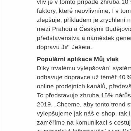
vliv je v tomto případě zhruba 10
faktory, které neovlivníme. I v to
zlepšuje, příkladem je zrychlení
mezi Prahou a Českými Budějovic
představenstva a náměstek gener
dopravu Jiří Ješeta.
Populární aplikace Můj vlak
Díky trvalému vylepšování systé
odbavuje dopravce už téměř 40 % 
online prodejních kanálů, předevš
To představuje zhruba 15% nárůs
2019. „Chceme, aby tento trend st
vylepšujeme jak náš e-shop, tak 
zaměříme na komunikaci s cestuj