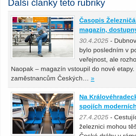
Další články této rubriky
Časopis Železničář
magazín, dostupný 
30.4.2025
- Dubnov
bylo posledním v p
veřejnost, ale roz
Naopak – magazín vstoupil do nové etapy.
zaměstnancům Českých…
»
Na Královéhradeck
spojích moderních
27.4.2025
- Cestuj
železnici mohou těš
České dráhy v rámc