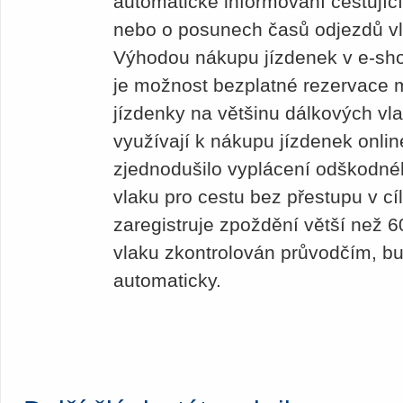
automatické informování cestujíc
nebo o posunech časů odjezdů vla
Výhodou nákupu jízdenek v e-sho
je možnost bezplatné rezervace 
jízdenky na většinu dálkových vla
využívají k nákupu jízdenek onlin
zjednodušilo vyplácení odškodné
vlaku pro cestu bez přestupu v cíl
zaregistruje zpoždění větší než 6
vlaku zkontrolován průvodčím, b
automaticky.