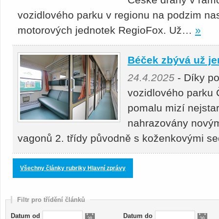
vozidlového parku v regionu na podzim nas
motorových jednotek RegioFox. Už…
»
Béček zbývá už je
24.4.2025
- Díky p
vozidlového parku 
pomalu mizí nejstar
nahrazovány novými
vagonů 2. třídy původně s koženkovými s
Všechny články rubriky Hlavní zprávy
Filtr pro třídění článků
Datum od
Datum do