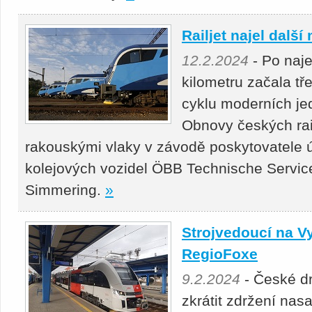
Railjet najel další
12.2.2024
- Po naje
kilometru začala tř
cyklu moderních jed
Obnovy českých rai
rakouskými vlaky v závodě poskytovatele ú
kolejových vozidel ÖBB Technische Servic
Simmering.
»
Strojvedoucí na V
RegioFoxe
9.2.2024
- České dr
zkrátit zdržení na