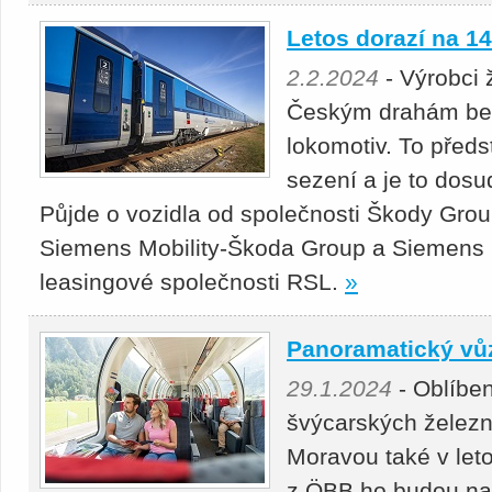
Letos dorazí na 1
2.2.2024
- Výrobci 
Českým drahám bez
lokomotiv. To předst
sezení a je to dosud
Půjde o vozidla od společnosti Škody Grou
Siemens Mobility-Škoda Group a Siemens M
leasingové společnosti RSL.
»
Panoramatický vůz
29.1.2024
- Oblíbe
švýcarských železn
Moravou také v let
z ÖBB ho budou na