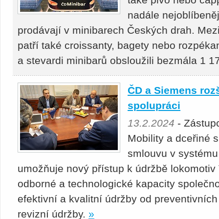
nadále nejoblíbeněj
prodávají v minibarech Českých drah. Mez
patří také croissanty, bagety nebo rozpék
a stevardi minibarů obsloužili bezmála 1 17
ČD a Siemens rozš
spolupráci
13.2.2024
- Zástup
Mobility a dceřiné
smlouvu v systému 
umožňuje nový přístup k údržbě lokomotiv V
odborné a technologické kapacity společnos
efektivní a kvalitní údržby od preventivníc
revizní údržby.
»