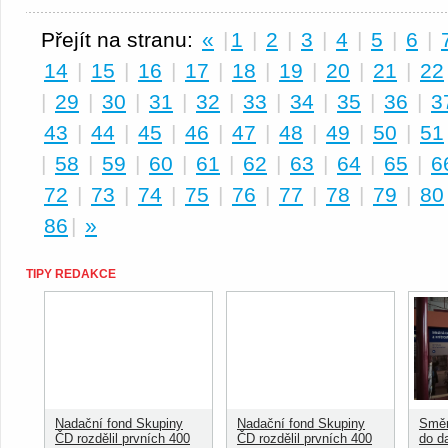
Přejít na stranu:
«
|
1
|
2
|
3
|
4
|
5
|
6
|
14
|
15
|
16
|
17
|
18
|
19
|
20
|
21
|
22
|
29
|
30
|
31
|
32
|
33
|
34
|
35
|
36
|
3
43
|
44
|
45
|
46
|
47
|
48
|
49
|
50
|
51
|
58
|
59
|
60
|
61
|
62
|
63
|
64
|
65
|
6
72
|
73
|
74
|
75
|
76
|
77
|
78
|
79
|
80
86
|
»
TIPY REDAKCE
Nadační fond Skupiny
Nadační fond Skupiny
Směn
ČD rozdělil prvních 400
ČD rozdělil prvních 400
do d