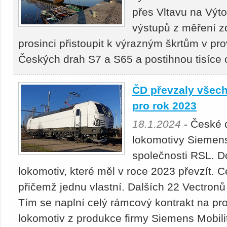
přes Vltavu na Výto
výstupů z měření z
prosinci přistoupit k výrazným škrtům v pr
Českých drah S7 a S65 a postihnou tisíce 
ČD převzaly všec
pro rok 2023
18.1.2024
- České d
lokomotivy Siemens
společnosti RSL. D
lokomotiv, které měl v roce 2023 převzít. 
přičemž jednu vlastní. Dalších 22 Vectron
Tím se naplní celý rámcový kontrakt na pr
lokomotiv z produkce firmy Siemens Mobilit