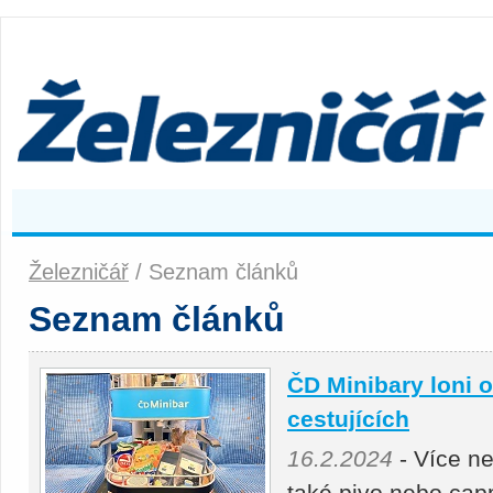
Železničář
/ Seznam článků
Seznam článků
ČD Minibary loni o
cestujících
16.2.2024
- Více ne
také pivo nebo capp