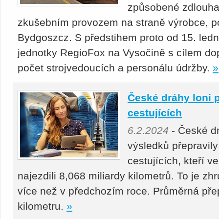
způsobené zdlouha
zkušebním provozem na straně výrobce, p
Bydgoszcz. S předstihem proto od 15. ledn
jednotky RegioFox na Vysočině s cílem dop
počet strojvedoucích a personálu údržby.
»
České dráhy loni p
cestujících
6.2.2024
- České d
výsledků přepravily
cestujících, kteří 
najezdili 8,068 miliardy kilometrů. To je z
více než v předchozím roce. Průměrná přep
kilometru.
»