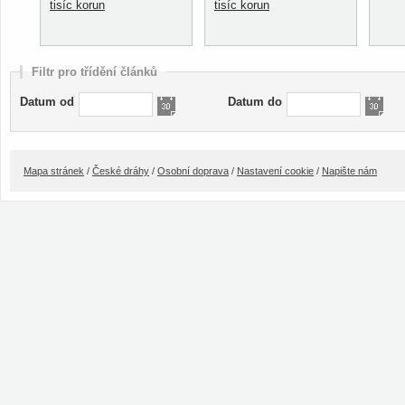
tisíc korun
tisíc korun
Filtr pro třídění článků
Datum od
Datum do
Mapa stránek
/
České dráhy
/
Osobní doprava
/
Nastavení cookie
/
Napište nám