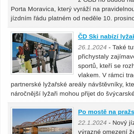
Porta Moravica, který vyráží na pravidelno
jízdním řádu platném od neděle 10. prosi
ČD Ski nabízí lyž
26.1.2024
- Také t
přichystaly zajímav
sportů, kteří se ro
vlakem. V rámci tra
partnerské lyžařské areály návštěvníky, kte
náročnější lyžaři mohou přijet do švýcars
Po mostě na pražs
22.1.2024
- Nový jí
výrazné omezení že