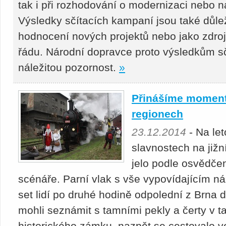
tak i při rozhodování o modernizaci nebo 
Výsledky sčítacích kampaní jsou také důle
hodnocení nových projektů nebo jako zdroj 
řádu. Národní dopravce proto výsledkům s
náležitou pozornost.
»
Přinášíme moment
regionech
23.12.2014
- Na le
slavnostech na jižn
jelo podle osvědč
scénáře. Parní vlak s vše vypovídajícím n
set lidí po druhé hodině odpolední z Brna d
mohli seznámit s tamními pekly a čerty v 
historického zámku, nazpět se cestovalo v