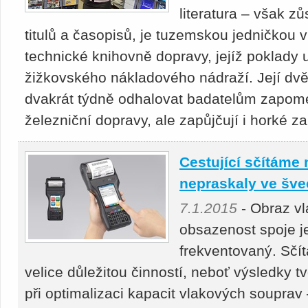
literatura – však z
titulů a časopisů, je tuzemskou jedničkou v
technické knihovně dopravy, jejíž poklad
žižkovského nákladového nádraží. Její d
dvakrát týdně odhalovat badatelům zapome
železniční dopravy, ale zapůjčují i horké z
Cestující sčítáme 
nepraskaly ve šve
7.1.2015
- Obraz vl
obsazenost spoje j
frekventovaný. Sčít
velice důležitou činností, neboť výsledky t
při optimalizaci kapacit vlakových souprav –