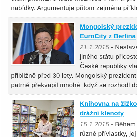
nabídky. Argumentuje přitom zejména příkl
Mongolský prezide
EuroCity z Berlína
21.1.2015
- Nestává
jiného státu přicest
České republiky vl
přibližně před 30 lety. Mongolský preziden
patrně překvapil mnohé, když se rozhodl d
Knihovna na žižk
drážní klenoty
15.1.2015
- Během t
různé přívlastky, je