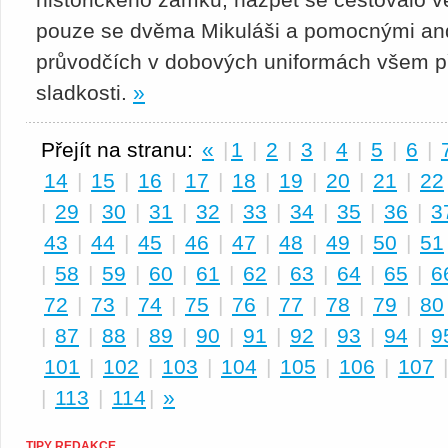
pouze se dvěma Mikuláši a pomocnými andě
průvodčích v dobových uniformách všem 
sladkosti.
»
Přejít na stranu:
«
|
1
|
2
|
3
|
4
|
5
|
6
|
14
|
15
|
16
|
17
|
18
|
19
|
20
|
21
|
22
|
29
|
30
|
31
|
32
|
33
|
34
|
35
|
36
|
3
43
|
44
|
45
|
46
|
47
|
48
|
49
|
50
|
51
|
58
|
59
|
60
|
61
|
62
|
63
|
64
|
65
|
6
72
|
73
|
74
|
75
|
76
|
77
|
78
|
79
|
80
|
87
|
88
|
89
|
90
|
91
|
92
|
93
|
94
|
9
101
|
102
|
103
|
104
|
105
|
106
|
107
|
113
|
114
|
»
TIPY REDAKCE