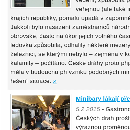
veřejnou (ale také 
krajích republiky, pomalu upadá v zapomně
Jakkoli bylo nasazení zaměstnanců národ
obrovské, často na úkor jejich volného času
ledovka způsobila, odhalily některé mezer
železnici, se kterými nebylo – zejména v 
kalamity – počítáno. České dráhy proto přip
měla v budoucnu při vzniku podobných mim
řešení situace.
»
Minibary lákají př
5.2.2015
- Gastrono
Českých drah prošl
výraznou proměnou.