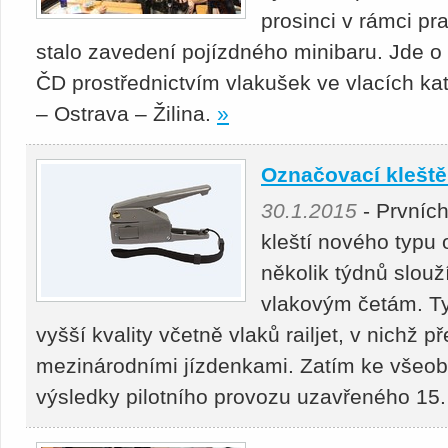
prosinci v rámci pr
stalo zavedení pojízdného minibaru. Jde o 
ČD prostřednictvím vlakušek ve vlacích ka
– Ostrava – Žilina.
»
Označovací kleště 
30.1.2015
- Prvních
kleští nového typu
několik týdnů slou
vlakovým četám. Ty 
vyšší kvality včetně vlaků railjet, v nichž př
mezinárodními jízdenkami. Zatím ke všeobe
výsledky pilotního provozu uzavřeného 15.