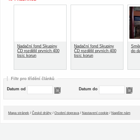
Nadační fond Skupiny
Nadační fond Skupiny
Směn
ČD rozdělil prvních 400
ČD rozdělil prvních 400
do d
tisíc korun
tisíc korun
Filtr pro třídění článků
Datum od
Datum do
Mapa stránek
/
České dráhy
/
Osobní doprava
/
Nastavení cookie
/
Napište nám