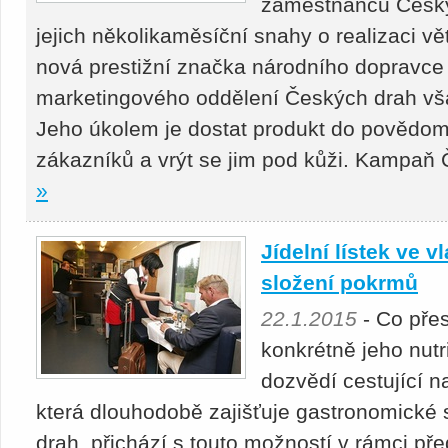
zaměstnanců Českýc
jejich několikaměsíční snahy o realizaci vě
nová prestižní značka národního dopravce 
marketingového oddělení Českých drah vš
Jeho úkolem je dostat produkt do povědomí 
zákazníků a vrýt se jim pod kůži. Kampaň Č
»
Jídelní lístek ve v
složení pokrmů
22.1.2015
- Co přes
konkrétně jeho nutr
dozvědí cestující n
která dlouhodobě zajišťuje gastronomické 
drah, přichází s touto možností v rámci př