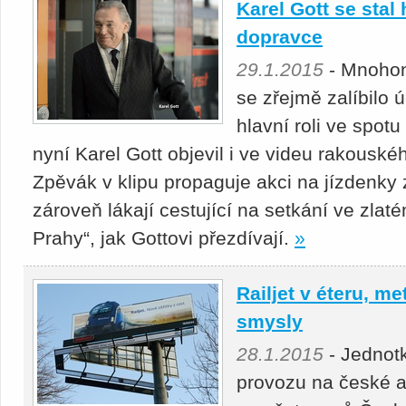
Karel Gott se sta
dopravce
29.1.2015
- Mnohon
se zřejmě zalíbilo 
hlavní roli ve spot
nyní Karel Gott objevil i ve videu rakousk
Zpěvák v klipu propaguje akci na jízdenky
zároveň lákají cestující na setkání ve zla
Prahy“, jak Gottovi přezdívají.
»
Railjet v éteru, me
smysly
28.1.2015
- Jednotk
provozu na české a