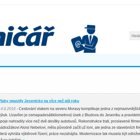
Vlaky opustily Jesenicko na více než půl roku
14.6.2016
- Cestování vlakem na severu Moravy komplikuje jedna z nejmasivnějšíc
výluk. Uzavřen je osmapadesátikilometrový úsek z Bludova do Jeseníku a pravidel
spoje nahradily více než dvě desítky autobusů. Rekonstrukce trati, proslavené film
nádražákovi Aloisi Nebelovi, měla původně začít už loni, ale jedna ze stavebních fi
která vyhrála výběrové řízení, práce nezahájila. Modernizace tak musela být odlož