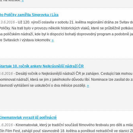
až na letošek.
»
Do Poličky zamířila Singrovka i Líza
13.6.2016
- Už 120. výročí oslavila v sobotu 21. května regionální dráha ze Svitav d
Poličky. Na trati bylo v provozu několik historických vlaků, které se průběžně potkáv
na poličském nádraží, kde byl k dispozici bohatý doprovodný program a podobně j
ve Svitavách i výstava lokomotiv.
»
Startuje 10. ročník ankety Nejkrásnější nádraží ČR
6.6.2016
- Desátý ročník o Nejkrásnější nádraží ČR je zahájen. Cestující tak mohou
nominovat nádraží, která se jim z jakéhokoliv důvodu líbí. Nominace lze zasílat do zá
slavností vyhlášení se uskuteční o dva měsíce později.
»
Kinematovlak vyrazil již potřinácté
1.6.2016
- Kinematovlak, který je tradiční součástí filmového festivalu pro děti a ml
Zlín Film Fest, zahájil pouť slavnostně 18. května a poněkud netradičně ve stanici Zl