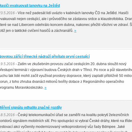
Hasiči evakuovali lanovku na Ještěd
23.5.2016
- Více než padesát lidí uvázlo v kabinách lanovky ČD na Ještěd. Hasiči
evakuovali nejen cestující, ale i průvodčího se zástavou srdce a klaustrofobika. Dra
které se nad Libercem odehrálo koncem dubna, nakonec přežili všichni ve zdraví. Š
totiž jen o taktické cvičení hasičů a záchranářů.
»
Novotou zářící třinecké nádraží přivítalo první cestující
19.5.2016
- Zatím ve zkušebním provozu začal cestujícím 20. dubna sloužit nový
přestupní terminál i výpravní budova Českých drah v Třinci. Po roce a půl stavebníh
ruchu tak lidé mohli začít využívat prostory dopravce, který zaplatil přibližně 50 mili
korun, z toho zhruba dvanáct milionů tvořily dotace z Regionálního operačního
programu Moravskoslezsko.
»
Měření signálu odhalilo značné rozdíly
18.5.2016
- Český telekomunikační úřad se zaměřil na kvalitu pokrytí železničních
koridorů signálem mobilních sítí. Pro spolupráci si vybral České dráhy, které na tříd
testovací akci vyčlenily modernizovaný velkoprostorový vůz řady Bdmpee. Jaké