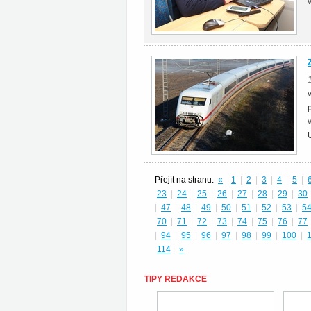
Přejít na stranu:
«
|
1
|
2
|
3
|
4
|
5
|
23
|
24
|
25
|
26
|
27
|
28
|
29
|
30
|
47
|
48
|
49
|
50
|
51
|
52
|
53
|
5
70
|
71
|
72
|
73
|
74
|
75
|
76
|
77
|
94
|
95
|
96
|
97
|
98
|
99
|
100
|
114
|
»
TIPY REDAKCE