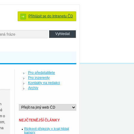
Přihlásit se do Intranetu ČD
Pro předplatitele
Pro inzerenty
Kontakty na redakci
Archiv
h
né
em o
NEJČTENĚJŠÍ ČLÁNKY
rem,
ena
Rizikové přejezdy v kraji hlídají
kamery