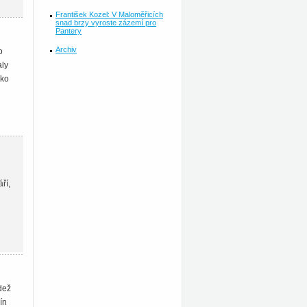
František Kozel: V Maloměřicích
snad brzy vyroste zázemí pro
Pantery
Archiv
o
aly
ako
ří,
ádež
ín