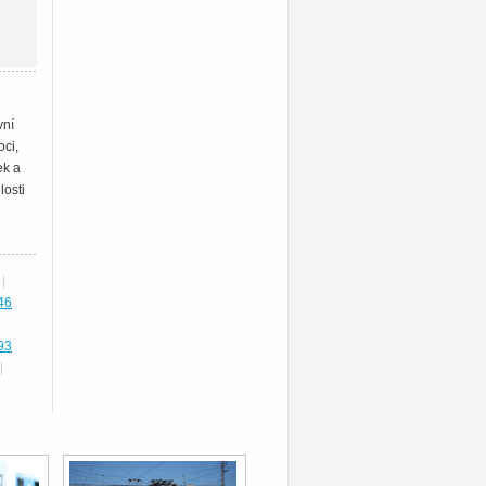
vní
oci,
ek a
losti
|
46
93
|