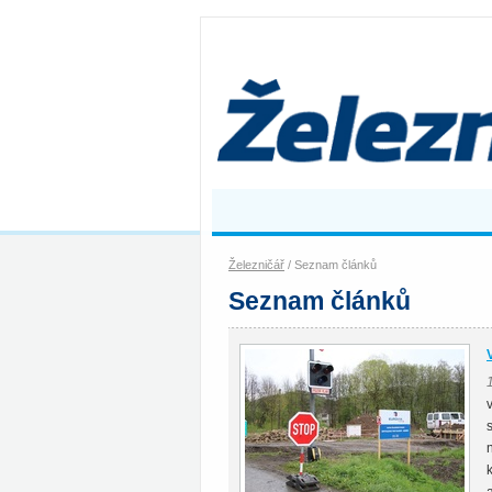
Železničář
/ Seznam článků
Seznam článků