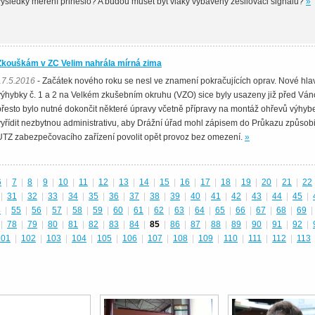
výsledky měření přineslo? A budou muset být vlaky vybaveny zesilovači signálu?
»
Zkouškám v ZC Velim nahrála mírná zima
17.5.2016
- Začátek nového roku se nesl ve znamení pokračujících oprav. Nové hla
výhybky č. 1 a 2 na Velkém zkušebním okruhu (VZO) sice byly usazeny již před Ván
přesto bylo nutné dokončit některé úpravy včetně přípravy na montáž ohřevů výhyb
vyřídit nezbytnou administrativu, aby Drážní úřad mohl zápisem do Průkazu způsobi
UTZ zabezpečovacího zařízení povolit opět provoz bez omezení.
»
6
|
7
|
8
|
9
|
10
|
11
|
12
|
13
|
14
|
15
|
16
|
17
|
18
|
19
|
20
|
21
|
22
|
31
|
32
|
33
|
34
|
35
|
36
|
37
|
38
|
39
|
40
|
41
|
42
|
43
|
44
|
45
|
4
|
55
|
56
|
57
|
58
|
59
|
60
|
61
|
62
|
63
|
64
|
65
|
66
|
67
|
68
|
69
|
|
78
|
79
|
80
|
81
|
82
|
83
|
84
|
85
|
86
|
87
|
88
|
89
|
90
|
91
|
92
|
101
|
102
|
103
|
104
|
105
|
106
|
107
|
108
|
109
|
110
|
111
|
112
|
113