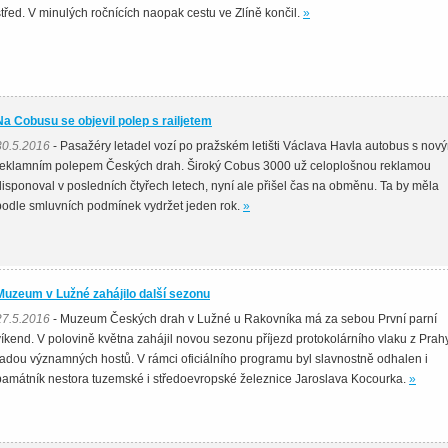
střed. V minulých ročnících naopak cestu ve Zlíně končil.
»
Na Cobusu se objevil polep s railjetem
30.5.2016
- Pasažéry letadel vozí po pražském letišti Václava Havla autobus s nov
reklamním polepem Českých drah. Široký Cobus 3000 už celoplošnou reklamou
disponoval v posledních čtyřech letech, nyní ale přišel čas na obměnu. Ta by měla
podle smluvních podmínek vydržet jeden rok.
»
Muzeum v Lužné zahájilo další sezonu
27.5.2016
- Muzeum Českých drah v Lužné u Rakovníka má za sebou První parní
víkend. V polovině května zahájil novou sezonu příjezd protokolárního vlaku z Prah
řadou významných hostů. V rámci oficiálního programu byl slavnostně odhalen i
památník nestora tuzemské i středoevropské železnice Jaroslava Kocourka.
»