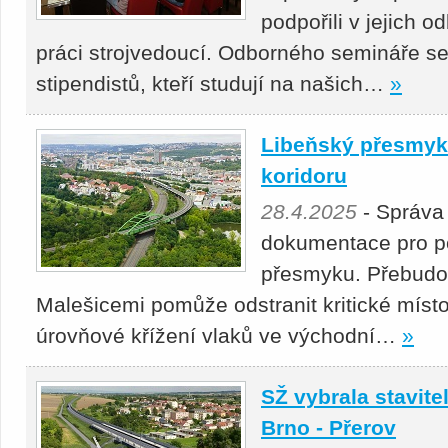
podpořili v jejich 
práci strojvedoucí. Odborného semináře se
stipendistů, kteří studují na našich…
»
Libeňský přesmyk 
koridoru
28.4.2025
- Správa
dokumentace pro p
přesmyku. Přebudová
Malešicemi pomůže odstranit kritické místo
úrovňové křížení vlaků ve východní…
»
SŽ vybrala stavitel
Brno - Přerov