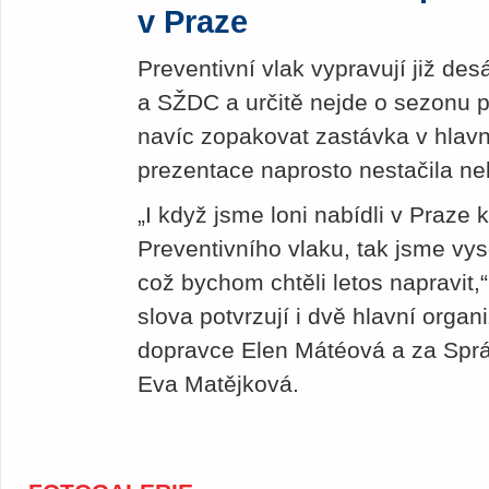
v Praze
Preventivní vlak vypravují již d
a SŽDC a určitě nejde o sezonu p
navíc zopakovat zastávka v hlav
prezentace naprosto nestačila n
„I když jsme loni nabídli v Praze
Preventivního vlaku, tak jsme vy
což bychom chtěli letos napravit,
slova potvrzují i dvě hlavní orga
dopravce Elen Mátéová a za Sprá
Eva Matějková.