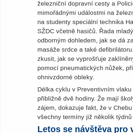
železniční dopravní cesty a Polici
mimořádnými událostmi na železni
na studenty speciální technika 
SŽDC včetně hasičů. Řada mladý
odborným dohledem, jak se dá zac
masáže srdce a také defibrilátoru.
zkusit, jak se vyprošťuje zaklíně
pomocí pneumatických nůžek, při
ohnivzdorné obleky.
Délka cyklu v Preventivním vlaku 
přibližně dvě hodiny. Že mají ško
zájem, dokazuje fakt, že v Chebu
všechny termíny již několik týdn
Letos se návštěva pro 