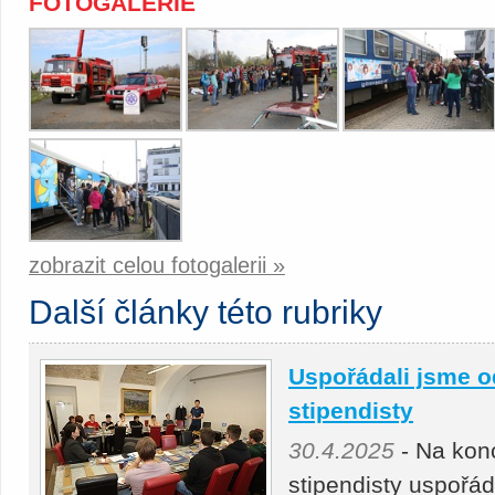
FOTOGALERIE
zobrazit celou fotogalerii »
Další články této rubriky
Uspořádali jsme o
stipendisty
30.4.2025
- Na kon
stipendisty uspořá