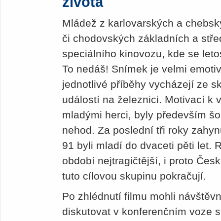
života
Mládež z karlovarských a chebský
či chodovských základních a stře
speciálního kinovozu, kde se let
To nedáš! Snímek je velmi emotiv
jednotlivé příběhy vycházejí ze
událostí na železnici. Motivací k 
mladými herci, byly především šok
nehod. Za poslední tři roky zahynu
91 byli mladí do dvaceti pěti let
období nejtragičtější, i proto Čes
tuto cílovou skupinu pokračují.
Po zhlédnutí filmu mohli návštěvn
diskutovat v konferenčním voze s