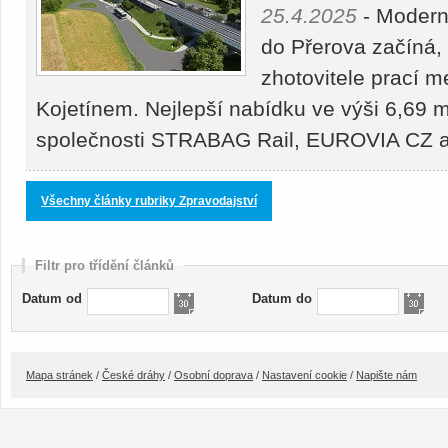
25.4.2025
- Moderni
do Přerova začíná,
zhotovitele prací 
Kojetínem. Nejlepší nabídku ve výši 6,69 m
společnosti STRABAG Rail, EUROVIA CZ
Všechny články rubriky Zpravodajství
Filtr pro třídění článků
Datum od
Datum do
Mapa stránek
/
České dráhy
/
Osobní doprava
/
Nastavení cookie
/
Napište nám