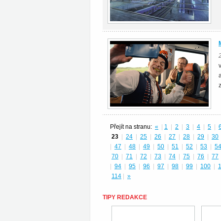
z
Přejít na stranu:
«
|
1
|
2
|
3
|
4
|
5
|
23
|
24
|
25
|
26
|
27
|
28
|
29
|
30
|
47
|
48
|
49
|
50
|
51
|
52
|
53
|
5
70
|
71
|
72
|
73
|
74
|
75
|
76
|
77
|
94
|
95
|
96
|
97
|
98
|
99
|
100
|
114
|
»
TIPY REDAKCE