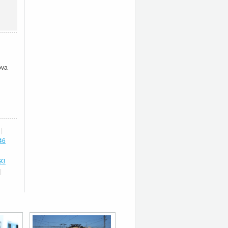
ova
|
46
93
|