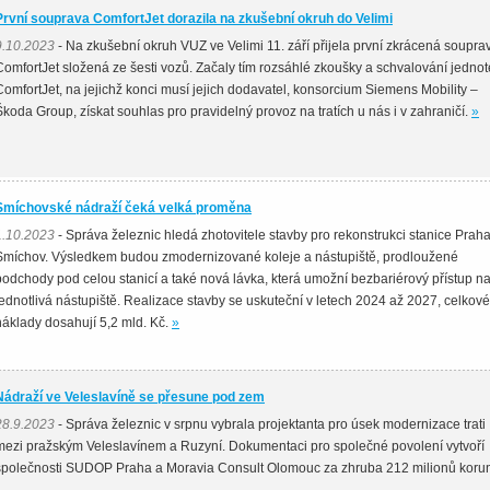
První souprava ComfortJet dorazila na zkušební okruh do Velimi
9.10.2023
- Na zkušební okruh VUZ ve Velimi 11. září přijela první zkrácená soupra
ComfortJet složená ze šesti vozů. Začaly tím rozsáhlé zkoušky a schvalování jednot
ComfortJet, na jejichž konci musí jejich dodavatel, konsorcium Siemens Mobility –
Škoda Group, získat souhlas pro pravidelný provoz na tratích u nás i v zahraničí.
»
Smíchovské nádraží čeká velká proměna
1.10.2023
- Správa železnic hledá zhotovitele stavby pro rekonstrukci stanice Praha
Smíchov. Výsledkem budou zmodernizované koleje a nástupiště, prodloužené
podchody pod celou stanicí a také nová lávka, která umožní bezbariérový přístup n
jednotlivá nástupiště. Realizace stavby se uskuteční v letech 2024 až 2027, celkové
náklady dosahují 5,2 mld. Kč.
»
Nádraží ve Veleslavíně se přesune pod zem
28.9.2023
- Správa železnic v srpnu vybrala projektanta pro úsek modernizace trati
mezi pražským Veleslavínem a Ruzyní. Dokumentaci pro společné povolení vytvoří
společnosti SUDOP Praha a Moravia Consult Olomouc za zhruba 212 milionů koru