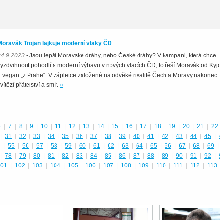
Moravák Trojan lajkuje moderní vlaky ČD
24.9.2023
- Jsou lepší Moravské dráhy, nebo České dráhy? V kampani, která chce
vyzdvihnout pohodlí a moderní výbavu v nových vlacích ČD, to řeší Moravák od Kyj
a vegan „z Prahe“. V zápletce založené na odvěké rivalitě Čech a Moravy nakonec
vítězí přátelství a smír.
»
6
|
7
|
8
|
9
|
10
|
11
|
12
|
13
|
14
|
15
|
16
|
17
|
18
|
19
|
20
|
21
|
22
|
31
|
32
|
33
|
34
|
35
|
36
|
37
|
38
|
39
|
40
|
41
|
42
|
43
|
44
|
45
|
4
|
55
|
56
|
57
|
58
|
59
|
60
|
61
|
62
|
63
|
64
|
65
|
66
|
67
|
68
|
69
|
|
78
|
79
|
80
|
81
|
82
|
83
|
84
|
85
|
86
|
87
|
88
|
89
|
90
|
91
|
92
|
101
|
102
|
103
|
104
|
105
|
106
|
107
|
108
|
109
|
110
|
111
|
112
|
113