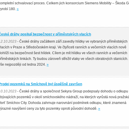
kompletní schvalovací proces. Celkem jich konsorcium Siemens Mobility – Škoda 
vyrobí 180.
»
České dráhy posilují bezpečnost v příměstských vlacích
12.10.2023
- České dráhy začátkem září zavedly hlídky ve vybraných příměstských
vlacích v Praze a Středočeském kraji. Ve čtyřiceti ranních a večerních vlacích nově
dohlíží na bezpečnost šest hlídek. Cílem je mít hlídku ve všech ranních a večerních
příměstských linkách. Ty budou zároveň střežit vlaky ve všech obratových stanicích.
vše nejpozději od ledna 2024.
»
Prodej pozemků na Smíchově byl úspěšně završen
10.10.2023
- České dráhy a společnost Sekyra Group podepsaly dohodu o odkupu
zbývajících pozemků v okolí smíchovského nádraží, na kterých vyrůstá nová pražsk
čtvrť Smíchov City. Dohoda zahrnuje narovnání podmínek odkupu, které znamená
výrazné navýšení ceny za tyto pozemky oproti původní dohodě.
»