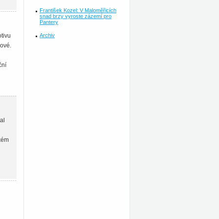
František Kozel: V Maloměřicích
snad brzy vyroste zázemí pro
Pantery
Archiv
tivu
ové.
ční
al
ském