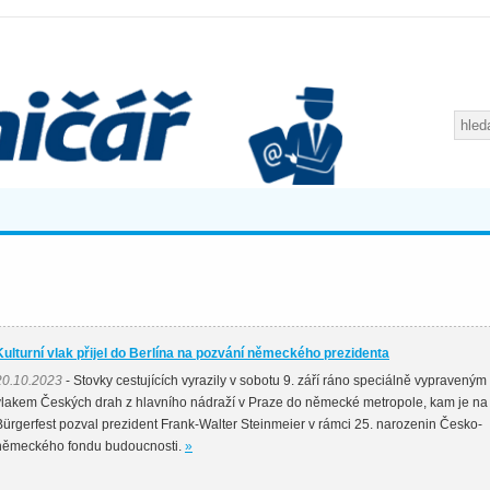
Kulturní vlak přijel do Berlína na pozvání německého prezidenta
20.10.2023
- Stovky cestujících vyrazily v sobotu 9. září ráno speciálně vypraveným
vlakem Českých drah z hlavního nádraží v Praze do německé metropole, kam je na
Bürgerfest pozval prezident Frank-Walter Steinmeier v rámci 25. narozenin Česko-
německého fondu budoucnosti.
»