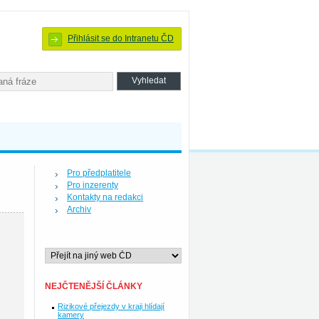
Přihlásit se do Intranetu ČD
Pro předplatitele
Pro inzerenty
Kontakty na redakci
Archiv
NEJČTENĚJŠÍ ČLÁNKY
Rizikové přejezdy v kraji hlídají
kamery