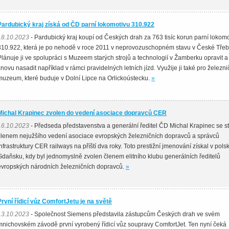
Pardubický kraj získá od ČD parní lokomotivu 310.922
18.10.2023
- Pardubický kraj koupí od Českých drah za 763 tisíc korun parní lokomo
310.922, která je po nehodě v roce 2011 v neprovozuschopném stavu v České Třeb
Plánuje ji ve spolupráci s Muzeem starých strojů a technologií v Žamberku opravit a
znovu nasadit například v rámci pravidelných letních jízd. Využije ji také pro železni
muzeum, které buduje v Dolní Lipce na Orlickoústecku.
»
Michal Krapinec zvolen do vedení asociace dopravců CER
16.10.2023
- Předseda představenstva a generální ředitel ČD Michal Krapinec se st
členem nejužšího vedení asociace evropských železničních dopravců a správců
infrastruktury CER railways na příští dva roky. Toto prestižní jmenování získal v pol
Gdaňsku, kdy byl jednomyslně zvolen členem elitního klubu generálních ředitelů
evropských národních železničních dopravců.
»
První řídicí vůz ComfortJetu je na světě
13.10.2023
- Společnost Siemens představila zástupcům Českých drah ve svém
mnichovském závodě první vyrobený řídicí vůz soupravy ComfortJet. Ten nyní čeká