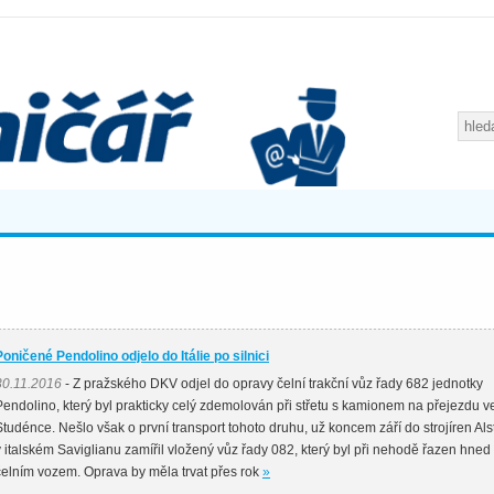
Poničené Pendolino odjelo do Itálie po silnici
30.11.2016
- Z pražského DKV odjel do opravy čelní trakční vůz řady 682 jednotky
Pendolino, který byl prakticky celý zdemolován při střetu s kamionem na přejezdu v
Studénce. Nešlo však o první transport tohoto druhu, už koncem září do strojíren Al
v italském Saviglianu zamířil vložený vůz řady 082, který byl při nehodě řazen hned
čelním vozem. Oprava by měla trvat přes rok
»