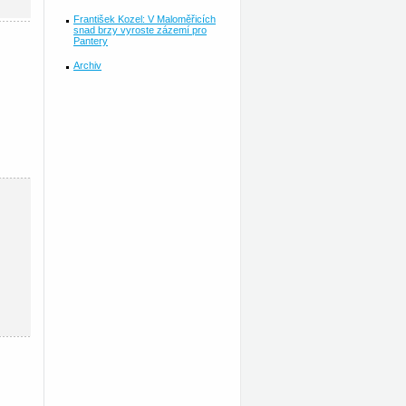
František Kozel: V Maloměřicích
snad brzy vyroste zázemí pro
Pantery
Archiv