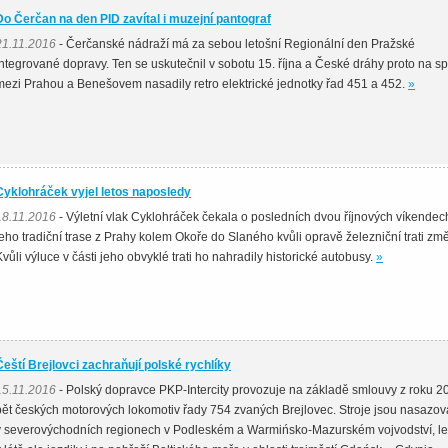
Do Čerčan na den PID zavítal i muzejní pantograf
21.11.2016
- Čerčanské nádraží má za sebou letošní Regionální den Pražské
integrované dopravy. Ten se uskutečnil v sobotu 15. října a České dráhy proto na s
mezi Prahou a Benešovem nasadily retro elektrické jednotky řad 451 a 452.
»
Cyklohráček vyjel letos naposledy
18.11.2016
- Výletní vlak Cyklohráček čekala o posledních dvou říjnových víkendec
jeho tradiční trase z Prahy kolem Okoře do Slaného kvůli opravě železniční trati zm
Kvůli výluce v části jeho obvyklé trati ho nahradily historické autobusy.
»
Čeští Brejlovci zachraňují polské rychlíky
15.11.2016
- Polský dopravce PKP-Intercity provozuje na základě smlouvy z roku 2
pět českých motorových lokomotiv řady 754 zvaných Brejlovec. Stroje jsou nasazo
v severovýchodních regionech v Podleském a Warmińsko-Mazurském vojvodství, le