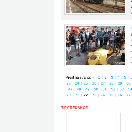
Přejít na stranu:
«
|
1
|
2
|
3
|
4
|
5
|
23
|
24
|
25
|
26
|
27
|
28
|
29
|
30
|
47
|
48
|
49
|
50
|
51
|
52
|
53
|
5
70
|
71
|
72
|
73
|
74
|
75
|
76
|
77
TIPY REDAKCE