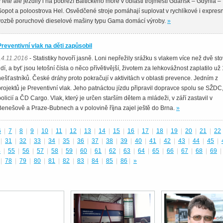
v létě ale jezdily i na pobřeží Baltického moře v oblasti trojměstí Gdańsk – Gdynia –
Sopot a poloostrova Hel. Osvědčené stroje pomáhají suplovat v rychlíkové i expresn
vozbě poruchové dieselové mašiny typu Gama domácí výroby.
»
Preventivní vlak na děti zapůsobil
14.11.2016
- Statistiky hovoří jasně. Loni nepřežily srážku s vlakem více než dvě st
lidí, a byť jsou letošní čísla o něco přívětivější, životem za lehkovážnost zaplatilo už
nešťastníků. České dráhy proto pokračují v aktivitách v oblasti prevence. Jedním z
projektů je Preventivní vlak. Jeho patnáctou jízdu připravil dopravce spolu se SŽDC
policií a ČD Cargo. Vlak, který je určen starším dětem a mládeži, v září zastavil v
Benešově a Praze-Bubnech a v polovině října zajel ještě do Brna.
»
6
|
7
|
8
|
9
|
10
|
11
|
12
|
13
|
14
|
15
|
16
|
17
|
18
|
19
|
20
|
21
|
22
|
31
|
32
|
33
|
34
|
35
|
36
|
37
|
38
|
39
|
40
|
41
|
42
|
43
|
44
|
45
|
4
|
55
|
56
|
57
|
58
|
59
|
60
|
61
|
62
|
63
|
64
|
65
|
66
|
67
|
68
|
69
|
|
78
|
79
|
80
|
81
|
82
|
83
|
84
|
85
|
86
|
»