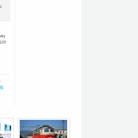
í
ovky
 120
,
|
46