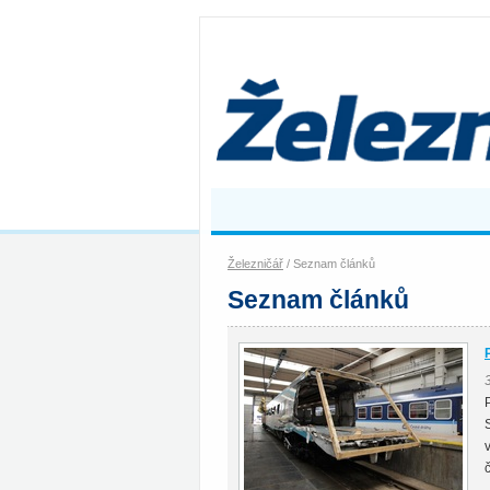
Železničář
/ Seznam článků
Seznam článků