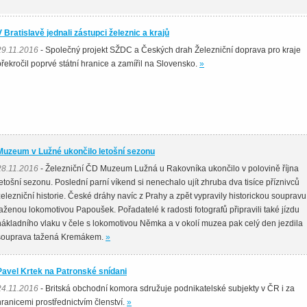
V Bratislavě jednali zástupci železnic a krajů
29.11.2016
- Společný projekt SŽDC a Českých drah Železniční doprava pro kraje
překročil poprvé státní hranice a zamířil na Slovensko.
»
Muzeum v Lužné ukončilo letošní sezonu
28.11.2016
- Železniční ČD Muzeum Lužná u Rakovníka ukončilo v polovině října
letošní sezonu. Poslední parní víkend si nenechalo ujít zhruba dva tisíce příznivců
železniční historie. České dráhy navíc z Prahy a zpět vypravily historickou soupravu
taženou lokomotivou Papoušek. Pořadatelé k radosti fotografů připravili také jízdu
nákladního vlaku v čele s lokomotivou Němka a v okolí muzea pak celý den jezdila
souprava tažená Kremákem.
»
Pavel Krtek na Patronské snídani
24.11.2016
- Britská obchodní komora sdružuje podnikatelské subjekty v ČR i za
hranicemi prostřednictvím členství.
»