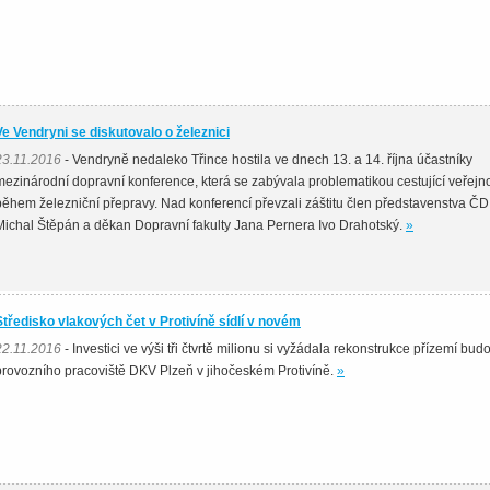
Ve Vendryni se diskutovalo o železnici
23.11.2016
- Vendryně nedaleko Třince hostila ve dnech 13. a 14. října účastníky
mezinárodní dopravní konference, která se zabývala problematikou cestující veřejno
během železniční přepravy. Nad konferencí převzali záštitu člen představenstva ČD
Michal Štěpán a děkan Dopravní fakulty Jana Pernera Ivo Drahotský.
»
Středisko vlakových čet v Protivíně sídlí v novém
22.11.2016
- Investici ve výši tři čtvrtě milionu si vyžádala rekonstrukce přízemí bud
provozního pracoviště DKV Plzeň v jihočeském Protivíně.
»