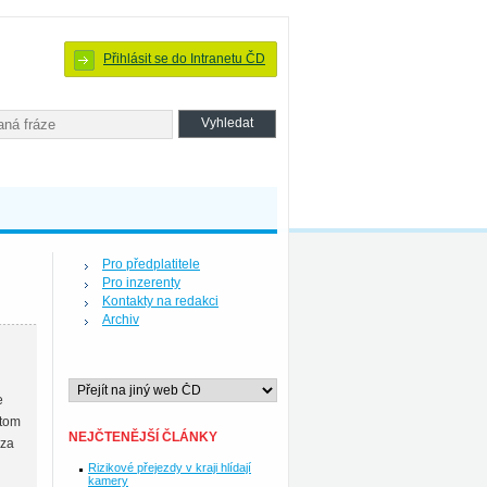
Přihlásit se do Intranetu ČD
Pro předplatitele
Pro inzerenty
Kontakty na redakci
Archiv
e
stom
NEJČTENĚJŠÍ ČLÁNKY
 za
Rizikové přejezdy v kraji hlídají
kamery