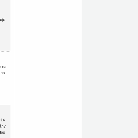
poje
h na
ěna.
014
vány
tos