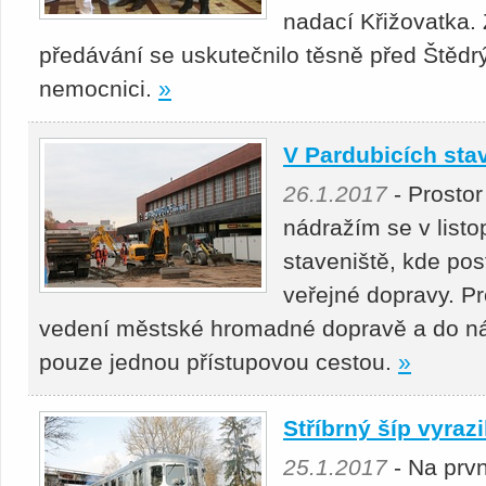
nadací Křižovatka. 
předávání se uskutečnilo těsně před Štěd
nemocnici.
»
V Pardubicích stav
26.1.2017
- Prosto
nádražím se v listo
staveniště, kde pos
veřejné dopravy. P
vedení městské hromadné dopravě a do nád
pouze jednou přístupovou cestou.
»
Stříbrný šíp vyraz
25.1.2017
- Na prvn