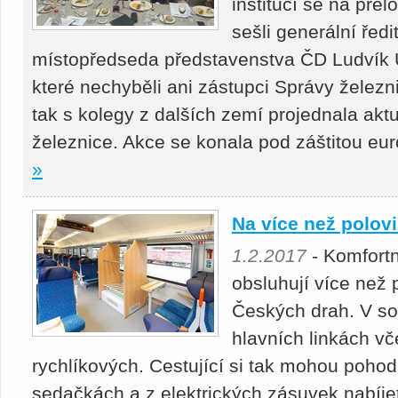
institucí se na pře
sešli generální řed
místopředseda představenstva ČD Ludvík 
které nechyběli ani zástupci Správy železn
tak s kolegy z dalších zemí projednala akt
železnice. Akce se konala pod záštitou e
»
Na více než polov
1.2.2017
- Komfort
obsluhují více než 
Českých drah. V sou
hlavních linkách vč
rychlíkových. Cestující si tak mohou pohod
sedačkách a z elektrických zásuvek nabíjet