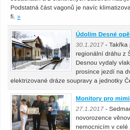
Podstatná část vagonů je navíc klimatizova
fi.
»
Údolím Desné opět
30.1.2017
- Takřka 
regionální dráhu z
Desnou vydaly vlak
prosince jezdí na d
elektrizované dráze soupravy a jednotky 
Monitory pro mimi
27.1.2017
- Sedmač
novorozence věnov
nemocnicím v celé 