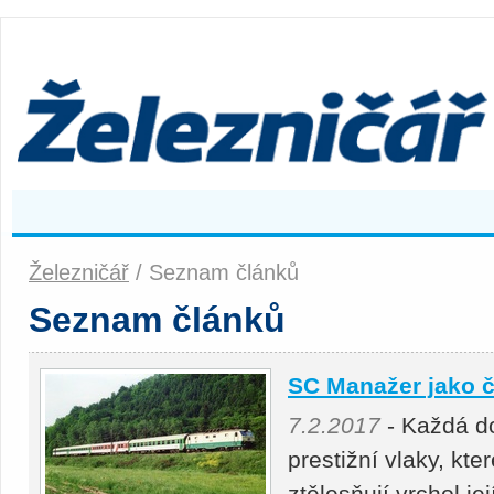
Železničář
/ Seznam článků
Seznam článků
SC Manažer jako 
7.2.2017
- Každá d
prestižní vlaky, kte
ztělesňují vrchol je