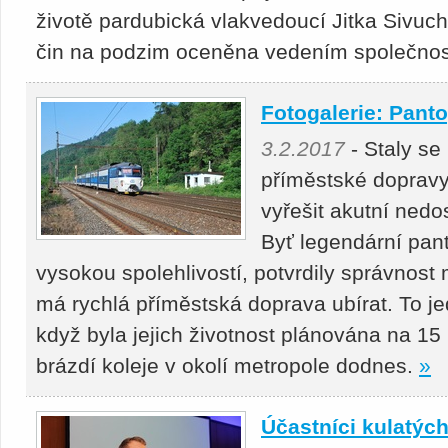
životě pardubická vlakvedoucí Jitka Sivuch
čin na podzim oceněna vedením společnos
Fotogalerie: Panto
3.2.2017
- Staly se
příměstské dopravy
vyřešit akutní nedo
Byť legendární pan
vysokou spolehlivostí, potvrdily správnost
má rychlá příměstská doprava ubírat. To je
když byla jejich životnost plánována na 15 
brázdí koleje v okolí metropole dodnes.
»
Účastníci kulatých