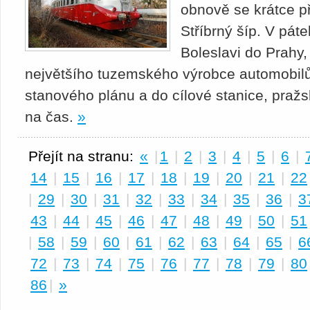
obnově se krátce p
Stříbrný šíp. V pát
Boleslavi do Prahy
největšího tuzemského výrobce automobilů.
stanového plánu a do cílové stanice, pražs
na čas.
»
Přejít na stranu:
«
|
1
|
2
|
3
|
4
|
5
|
6
|
14
|
15
|
16
|
17
|
18
|
19
|
20
|
21
|
22
|
29
|
30
|
31
|
32
|
33
|
34
|
35
|
36
|
3
43
|
44
|
45
|
46
|
47
|
48
|
49
|
50
|
51
|
58
|
59
|
60
|
61
|
62
|
63
|
64
|
65
|
6
72
|
73
|
74
|
75
|
76
|
77
|
78
|
79
|
80
86
|
»