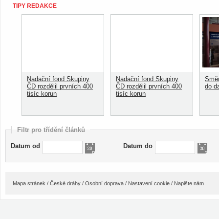
TIPY REDAKCE
Nadační fond Skupiny
Nadační fond Skupiny
Směn
ČD rozdělil prvních 400
ČD rozdělil prvních 400
do d
tisíc korun
tisíc korun
Filtr pro třídění článků
Datum od
Datum do
Mapa stránek
/
České dráhy
/
Osobní doprava
/
Nastavení cookie
/
Napište nám