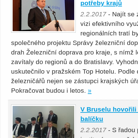
potřeby krajů
2.2.2017
- Najít se
vizi efektivního vyu
regionálních tratí b
společného projektu Správy železniční do
drah Železniční doprava pro kraje, s nímž l
zavítaly do regionů a do Bratislavy. Vyhod
uskutečnilo v pražském Top Hotelu. Podle d
železničářů nejen se zástupci krajských úř
Pokračovat budou i letos.
»
V Bruselu hovořili
balíčku
2.2.2017
- S řadou 