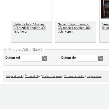
Nadační fond Skupiny
Nadační fond Skupiny
Směn
ČD rozdělil prvních 400
ČD rozdělil prvních 400
do d
tisíc korun
tisíc korun
Filtr pro třídění článků
Datum od
Datum do
Mapa stránek
/
České dráhy
/
Osobní doprava
/
Nastavení cookie
/
Napište nám