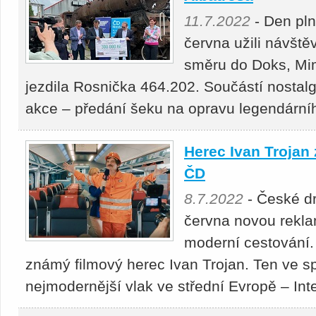
11.7.2022
- Den pln
června užili návště
směru do Doks, Mi
jezdila Rosnička 464.202. Součástí nostalg
akce – předání šeku na opravu legendární
Herec Ivan Trojan 
ČD
8.7.2022
- České dr
června novou rekl
moderní cestování. V
známý filmový herec Ivan Trojan. Ten ve s
nejmodernější vlak ve střední Evropě – Int