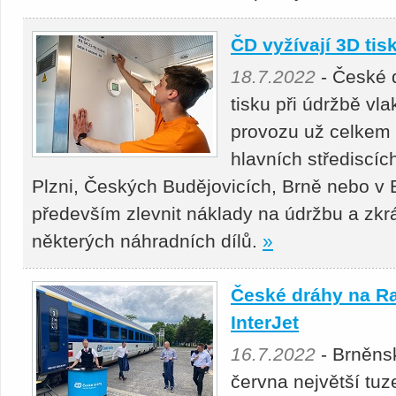
ČD vyžívají 3D tis
18.7.2022
- České d
tisku při údržbě vl
provozu už celkem 
hlavních střediscíc
Plzni, Českých Budějovicích, Brně nebo v 
především zlevnit náklady na údržbu a zkrá
některých náhradních dílů.
»
České dráhy na Ra
InterJet
16.7.2022
- Brněnsk
června největší tu