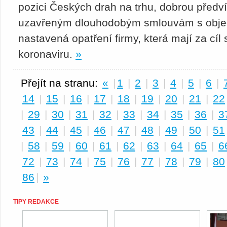
pozici Českých drah na trhu, dobrou předví
uzavřeným dlouhodobým smlouvám s objedn
nastavená opatření firmy, která mají za cí
koronaviru.
»
Přejít na stranu:
«
|
1
|
2
|
3
|
4
|
5
|
6
|
14
|
15
|
16
|
17
|
18
|
19
|
20
|
21
|
22
|
29
|
30
|
31
|
32
|
33
|
34
|
35
|
36
|
3
43
|
44
|
45
|
46
|
47
|
48
|
49
|
50
|
51
|
58
|
59
|
60
|
61
|
62
|
63
|
64
|
65
|
6
72
|
73
|
74
|
75
|
76
|
77
|
78
|
79
|
80
86
|
»
TIPY REDAKCE