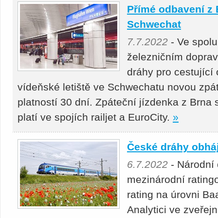
Přímé odbavení z 
Schwechat
7.7.2022
- Ve spolu
železničním dopra
dráhy pro cestující o
vídeňské letiště ve Schwechatu novou zpá
platností 30 dní. Zpáteční jízdenka z Brna s
platí ve spojích railjet a EuroCity.
»
České dráhy obháj
6.7.2022
- Národní
mezinárodní rating
rating na úrovni Ba
Analytici ve zveřej