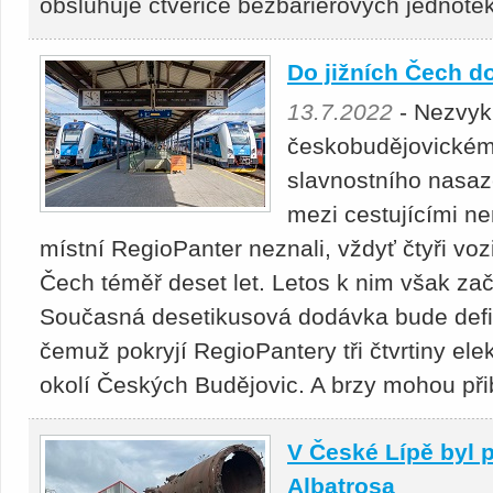
obsluhuje čtveřice bezbariérových jednote
Do jižních Čech do
13.7.2022
- Nezvyk
českobudějovickém 
slavnostního nasaz
mezi cestujícími n
místní RegioPanter neznali, vždyť čtyři voz
Čech téměř deset let. Letos k nim však zača
Současná desetikusová dodávka bude defini
čemuž pokryjí RegioPantery tři čtvrtiny ele
okolí Českých Budějovic. A brzy mohou přibý
V České Lípě byl 
Albatrosa