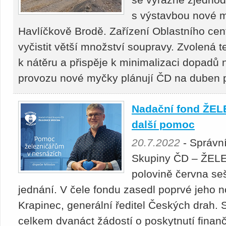
s výstavbou nové m
Havlíčkově Brodě. Zařízení Oblastního ce
vyčistit větší množství soupravy. Zvolená 
k nátěru a přispěje k minimalizaci dopadů n
provozu nové myčky plánují ČD na duben př
Nadační fond ŽEL
další pomoc
20.7.2022
- Správn
Skupiny ČD – ŽEL
polovině června se
jednání. V čele fondu zasedl poprvé jeho 
Krapinec, generální ředitel Českých drah.
celkem dvanáct žádostí o poskytnutí finan