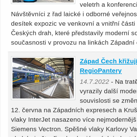
veletrh a konferenc
Návštěvníci z řad laické i odborné veřejnos
desítek expozic ve venkovní a vnitřní části
Českých drah, které představily moderní so
současnosti v provozu na linkách Západní
Západ Čech křižují
RegioPantery
14.7.2022
- Na tra
vyrazily další mode
souvislosti se změn
12. června na Západních expresech a Kruš
vlaky InterJet nasazeno více nejmodernější
Siemens Vec­tron. Spěšné vlaky Karlovy V