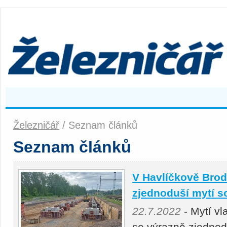
Železničář
/ Seznam článků
Seznam článků
V Havlíčkově Brod
zjednoduší mytí s
22.7.2022
- Mytí v
se výrazně zjednod