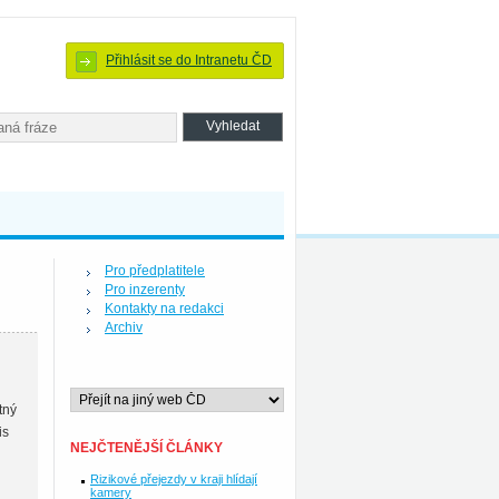
Přihlásit se do Intranetu ČD
Pro předplatitele
Pro inzerenty
Kontakty na redakci
Archiv
tný
is
NEJČTENĚJŠÍ ČLÁNKY
Rizikové přejezdy v kraji hlídají
kamery