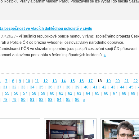
do Roztok u Prahy a parním vlakem Párou Posázavím se lze vydat i do města Sáza
Na bezpečnost ve vlacích dohlédnou policisté v civilu
13.4.2023
- Příslušníci republikové policie mohou v rámci společného projektu Čes
drah a Policie ČR od března výhodněji cestovat vlaky národního dopravce.
Zaměstnanci PČR ve služebním poměru jsou pak při cestování spoji ČD připraveni
pomoci vlakovému personálu s řešením případných incidentů.
»
6
|
7
|
8
|
9
|
10
|
11
|
12
|
13
|
14
|
15
|
16
|
17
|
18
|
19
|
20
|
21
|
22
|
31
|
32
|
33
|
34
|
35
|
36
|
37
|
38
|
39
|
40
|
41
|
42
|
43
|
44
|
45
|
4
|
55
|
56
|
57
|
58
|
59
|
60
|
61
|
62
|
63
|
64
|
65
|
66
|
67
|
68
|
69
|
|
78
|
79
|
80
|
81
|
82
|
83
|
84
|
85
|
86
|
»