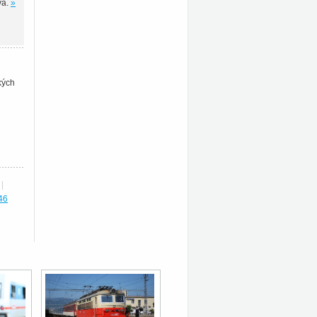
va.
»
kých
|
46