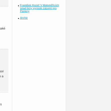
František Kozel: V Maloměřicích
snad brzy vyroste zázemí pro
Pantery
Archiv
také
bor
e a
os