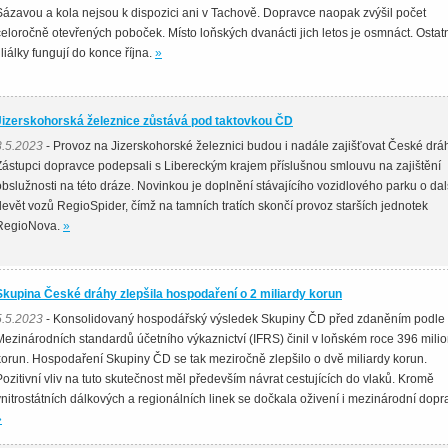
Sázavou a kola nejsou k dispozici ani v Tachově. Dopravce naopak zvýšil počet
celoročně otevřených poboček. Místo loňských dvanácti jich letos je osmnáct. Ostat
iliálky fungují do konce října.
»
Jizerskohorská železnice zůstává pod taktovkou ČD
8.5.2023
- Provoz na Jizerskohorské železnici budou i nadále zajišťovat České dráh
Zástupci dopravce podepsali s Libereckým krajem příslušnou smlouvu na zajištění
obslužnosti na této dráze. Novinkou je doplnění stávajícího vozidlového parku o dal
devět vozů RegioSpider, čímž na tamních tratích skončí provoz starších jednotek
RegioNova.
»
Skupina České dráhy zlepšila hospodaření o 2 miliardy korun
5.5.2023
- Konsolidovaný hospodářský výsledek Skupiny ČD před zdaněním podle
Mezinárodních standardů účetního výkaznictví (IFRS) činil v loňském roce 396 mili
korun. Hospodaření Skupiny ČD se tak meziročně zlepšilo o dvě miliardy korun.
Pozitivní vliv na tuto skutečnost měl především návrat cestujících do vlaků. Kromě
vnitrostátních dálkových a regionálních linek se dočkala oživení i mezinárodní dopr
»