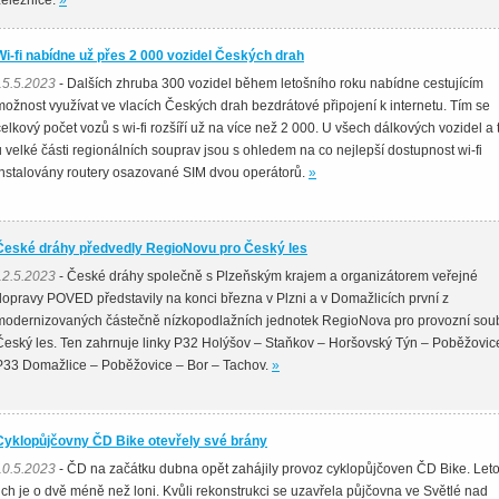
železnice.
»
Wi-fi nabídne už přes 2 000 vozidel Českých drah
15.5.2023
- Dalších zhruba 300 vozidel během letošního roku nabídne cestujícím
možnost využívat ve vlacích Českých drah bezdrátové připojení k internetu. Tím se
celkový počet vozů s wi-fi rozšíří už na více než 2 000. U všech dálkových vozidel a 
u velké části regionálních souprav jsou s ohledem na co nejlepší dostupnost wi-fi
instalovány routery osazované SIM dvou operátorů.
»
České dráhy předvedly RegioNovu pro Český les
12.5.2023
- České dráhy společně s Plzeňským krajem a organizátorem veřejné
dopravy POVED představily na konci března v Plzni a v Domažlicích první z
modernizovaných částečně nízkopodlažních jednotek RegioNova pro provozní sou
Český les. Ten zahrnuje linky P32 Holýšov – Staňkov – Horšovský Týn – Poběžovic
P33 Domažlice – Poběžovice – Bor – Tachov.
»
Cyklopůjčovny ČD Bike otevřely své brány
10.5.2023
- ČD na začátku dubna opět zahájily provoz cyklopůjčoven ČD Bike. Let
jich je o dvě méně než loni. Kvůli rekonstrukci se uzavřela půjčovna ve Světlé nad