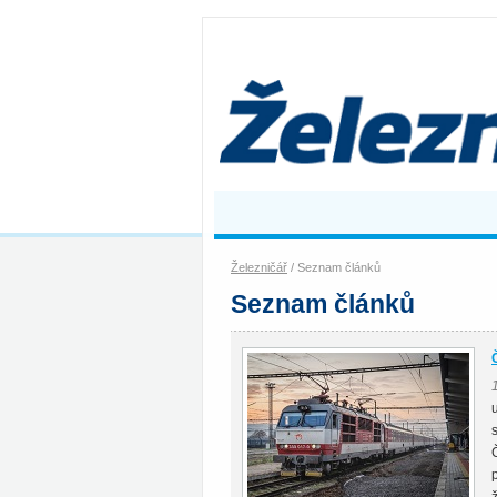
Železničář
/ Seznam článků
Seznam článků