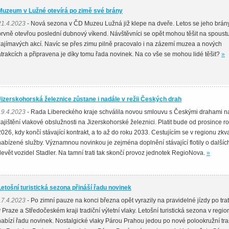
Muzeum v Lužné otevírá po zimě své brány
21.4.2023
- Nová sezona v ČD Muzeu Lužná již klepe na dveře. Letos se jeho brán
prvně otevřou poslední dubnový víkend. Návštěvníci se opět mohou těšit na spoust
zajímavých akcí. Navíc se přes zimu pilně pracovalo i na zázemí muzea a nových
atrakcích a připravena je díky tomu řada novinek. Na co vše se mohou lidé těšit?
»
Jizerskohorská železnice zůstane i nadále v režii Českých drah
19.4.2023
- Rada Libereckého kraje schválila novou smlouvu s Českými drahami n
zajištění vlakové obslužnosti na Jizerskohorské železnici. Platit bude od prosince r
2026, kdy končí stávající kontrakt, a to až do roku 2033. Cestujícím se v regionu zkva
nabízené služby. Významnou novinkou je zejména doplnění stávající flotily o dalšíc
devět vozidel Stadler. Na tamní trati tak skončí provoz jednotek RegioNova.
»
Letošní turistická sezona přináší řadu novinek
17.4.2023
- Po zimní pauze na konci března opět vyrazily na pravidelné jízdy po trat
v Praze a Středočeském kraji tradiční výletní vlaky. Letošní turistická sezona v regio
nabízí řadu novinek. Nostalgické vlaky Párou Prahou jedou po nové polookružní tr