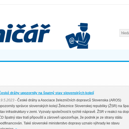
České dráhy upozornily na špatný stav slovenských kolejí
19.5.2023
- České dráhy a Asociace železničních dopravců Slovenska (AROS)
upozornily správce slovenských kolejí Železnice Slovenskej republiky (ŽSR) na špa
stav infrastruktury v zemi. Vyzvaly společnost k rychlé nápravě. ŽSR v reakci na dop
ČD špatný stav tratí připouští a zároveň upozorňuje, že podnik je ze strany státu
podfinancován. Také slovenské ministerstvo dopravy uznalo výhrady ke stavu