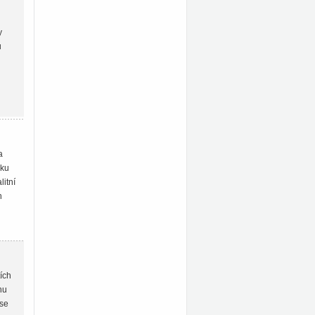
y
u
a
oku
litní
h
ích
nu
ase