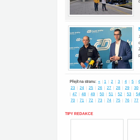
Přejít na stranu:
«
|
1
|
2
|
3
|
4
|
5
|
23
|
24
|
25
|
26
|
27
|
28
|
29
|
30
|
47
|
48
|
49
|
50
|
51
|
52
|
53
|
5
70
|
71
|
72
|
73
|
74
|
75
|
76
|
77
TIPY REDAKCE