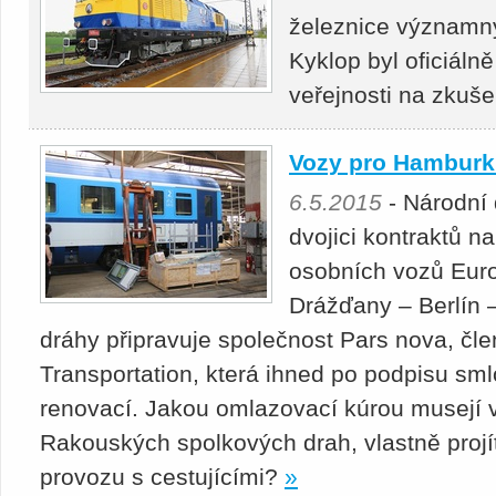
železnice významn
Kyklop byl oficiáln
veřejnosti na zku
Vozy pro Hamburk 
6.5.2015
- Národní
dvojici kontraktů 
osobních vozů Euro
Drážďany – Berlín
dráhy připravuje společnost Pars nova, čl
Transportation, která ihned po podpisu sml
renovací. Jakou omlazovací kúrou musejí 
Rakouských spolkových drah, vlastně projí
provozu s cestujícími?
»