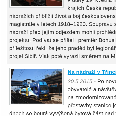
krajích České repub
nádražích přiblížit život a boj českosloven
magistrále v letech 1918–1920. Soupravu 
nádraží před jejím odjezdem mohli prohlédn
projektu. Podívat se přišel i premiér Bohus
příležitosti řekl, že jeho praděd byl legi
projel Sibiř. Vlak poté vyrazil směrem na 
Na nádraží v Třinc
20.5.2015
- Po nové
obyvatelé a návštěv
na zmodernizované 
přestavby stanice j
dnech se bourá vyvýšená bytová část nad 