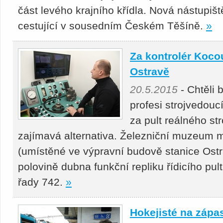
část levého krajního křídla. Nová nástupiš
cestující v sousedním Českém Těšíně.
»
Za kontrolér Koco
Ostravě
20.5.2015
- Chtěli 
profesi strojvedou
za pult reálného st
zajímavá alternativa. Železniční muzeum 
(umístěné ve výpravní budově stanice Ostra
polovině dubna funkční repliku řídicího pu
řady 742.
»
Hokejisté na zápa