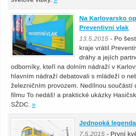
Na Karlovarsko op
Preventivní vlak
13.5.2015
- Po šest
kraje vrátil Preven
dráhy a jejích partn
odborníky, kteří na dolním nádraží v Karl
hlavním nádraží debatovali s mládeží o ne
železničním provozem. Nedílnou součástí d
filmu To nedáš! a praktické ukázky Hasič
SŽDC.
»
Jednooká legenda 
7.5.2015
- První kv