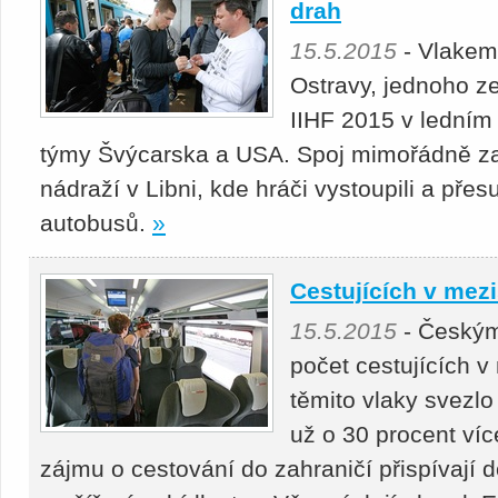
drah
15.5.2015
- Vlakem
Ostravy, jednoho z
IIHF 2015 v ledním
týmy Švýcarska a USA. Spoj mimořádně zas
nádraží v Libni, kde hráči vystoupili a pře
autobusů.
»
Cestujících v mezi
15.5.2015
- Českým
počet cestujících v
těmito vlaky svezlo 
už o 30 procent ví
zájmu o cestování do zahraničí přispívají 