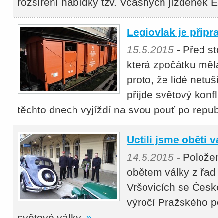
rozšíření nabídky tzv. Včasných jízdenek 
Legiovlak je připr
15.5.2015
- Před st
která zpočátku měla
proto, že lidé netuši
přijde světový konfl
těchto dnech vyjíždí na svou pouť po repub
Uctili jsme oběti v
14.5.2015
- Polože
obětem války z řad
Vršovicích se České
výročí Pražského p
světové války.
»