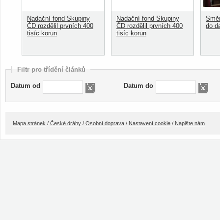
Nadační fond Skupiny
Nadační fond Skupiny
Směn
ČD rozdělil prvních 400
ČD rozdělil prvních 400
do d
tisíc korun
tisíc korun
Filtr pro třídění článků
Datum od
Datum do
Mapa stránek
/
České dráhy
/
Osobní doprava
/
Nastavení cookie
/
Napište nám