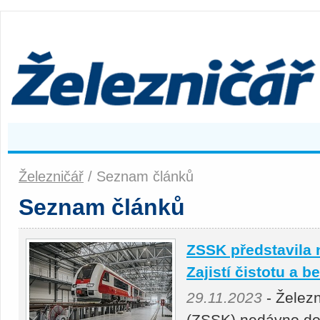
Železničář
/ Seznam článků
Seznam článků
ZSSK představila 
Zajistí čistotu a 
29.11.2023
- Železn
(ZSSK) nedávno dok