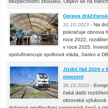
bezpečnostní zkoušku. Objeví se na tratí
Oprava drážďanské
31.10.2023
- Na dr
pokračuje obnova ha
roce 2022, rozdělen
v roce 2025. Investi
spolufinancuje spolková vláda, Sasko a D
Jízdní řád 2024 v 
omezení
30.10.2023
- Evrop
čeká další rozšířen
obrovská výluková 
dočasné prodloužení cestovních časů a tak