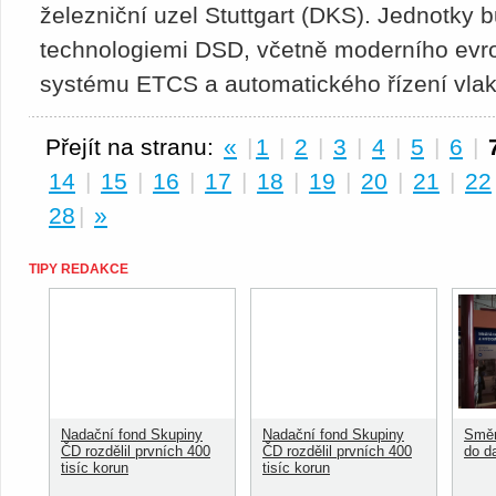
železniční uzel Stuttgart (DKS). Jednotky
technologiemi DSD, včetně moderního ev
systému ETCS a automatického řízení vlak
Přejít na stranu:
«
|
1
|
2
|
3
|
4
|
5
|
6
|
14
|
15
|
16
|
17
|
18
|
19
|
20
|
21
|
22
28
|
»
TIPY REDAKCE
Nadační fond Skupiny
Nadační fond Skupiny
Směn
ČD rozdělil prvních 400
ČD rozdělil prvních 400
do d
tisíc korun
tisíc korun