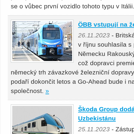
se o vůbec první vozidlo tohoto typu v Itálii
ÖBB vstupují na ž
26.11.2023
- Brits
v říjnu souhlasila 
Německu Rakouský
což dopravci premi
německý trh závazkové železniční dopravy
podaří dokončit letos a Go-Ahead bude i n
společnost.
»
Škoda Group dodá 
Uzbekistánu
25.11.2023
- Zástu