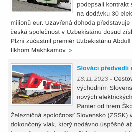
podepsali kontrakt
na dodávku 30 elek
milionů eur. Uzavřená dohoda představuje 
česká společnost v Uzbekistánu dosud zís
Plzni zúčastnil premiér Uzbe­kistánu Abdull
Ilkhom Makhkamov.
»
Slováci předvedli
18.11.2023
- Cestov
východním Slovensk
nových elektrickýc
Panter od firem Šk
Železničná spoločnosť Slovensko (ZSSK) v 
dokončený vlak, který nedávno úspěšně ab