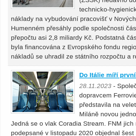
technicko-hygienic
náklady na vybudování pracovišť v Novýc
Humenném přesáhly podle společnosti částk
přepočtu asi 2,8 miliardy Kč. Podstatná čá
byla financována z Evropského fondu regio
nákladů se uhradil ze státního rozpočtu a 
Do Itálie míří prvn
28.11.2023
- Spole
dopravcem Ferrovi
představila na vele
Miláně novou jedn
Jedná se o vlak Coradia Stream. FNM jich
podepsané v listopadu 2020 objednal šest 