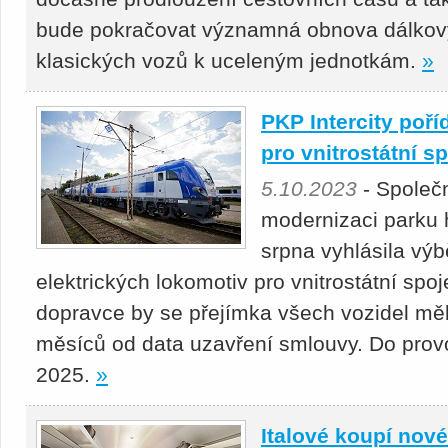
bude pokračovat významná obnova dálkový
klasických vozů k uceleným jednotkám.
»
PKP Intercity poř
pro vnitrostátní s
5.10.2023
- Společn
modernizaci parku 
srpna vyhlásila výb
elektrických lokomotiv pro vnitrostátní spo
dopravce by se přejímka všech vozidel měl
měsíců od data uzavření smlouvy. Do prov
2025.
»
Italové koupí nové