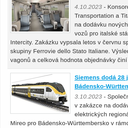
4.10.2023
- Konsor
Transportation a Ti
na dodávku nových
vozů pro italské st
Intercity. Zakázku vypsala letos v červnu sp
skupiny Ferrovie dello Stato Italiane. Výs
vagonů a celková hodnota objednávky činí 
Siemens dodá 28 j
Bádensko-Württe
3.10.2023
- Společ
v zakázce na dodáv
elektrických region
Mireo pro Bádensko-Württembersko v rámci 