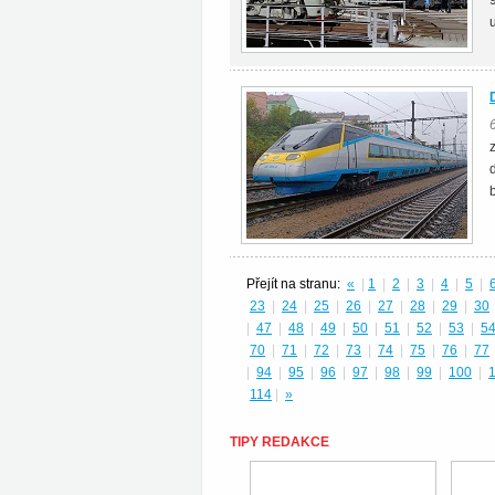
Přejít na stranu:
«
|
1
|
2
|
3
|
4
|
5
|
23
|
24
|
25
|
26
|
27
|
28
|
29
|
30
|
47
|
48
|
49
|
50
|
51
|
52
|
53
|
5
70
|
71
|
72
|
73
|
74
|
75
|
76
|
77
|
94
|
95
|
96
|
97
|
98
|
99
|
100
|
114
|
»
TIPY REDAKCE