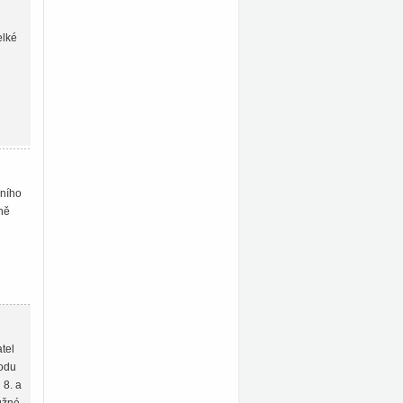
elké
čního
ně
tel
hodu
 8. a