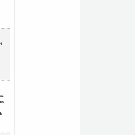
ce
azil
rně
ch