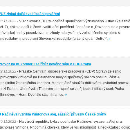
VUZ získal další kvalifikační pověření
28.11.2022
- VUZ Slovakia, 100% dceřiná společnost Výzkumného Ústavu Železni
(VUZ), získala další klíčové kvalifikační pověření. Jedná se o „Rozhodnutie o pover
právnickej osoby posudzovaním zhody subsystémov železničného systému s
vnútroštátnymi predpismi Slovenskej republiky (určený orgán DeBo)“.
»
Provoz na IV. koridoru se řídí z nového sálu v CDP Praha
22.11.2022
- Pražské Centrální dispečerské pracoviště (CDP) Správy železnic
zprovoznilo v budově na Balabence nový dispečerský sál pro obsluhu části 4.
tranzitního železničního koridoru. Momentálně slouží k dálkovému ovládání provoz
mezi Prahou-Uhříněvsí a Táborem, postupně se z něj bude řídit celý úsek Praha-
Uhříněves – Horní Dvořiště státní hranice.
»
U Račiněvsi vznikla Wintonova alej, sázející přivezly České dráhy
20.11.2022
- Na výročí republiky byla v podřipské Račiněvsi vysazena Alej sira
Nicholase Wintona. Připomíná člověka, který ve vší skromnosti a neokázalosti dokáz