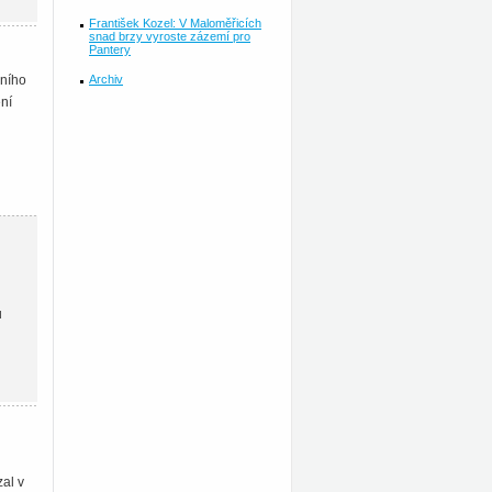
František Kozel: V Maloměřicích
snad brzy vyroste zázemí pro
Pantery
Archiv
čního
ení
u
al v