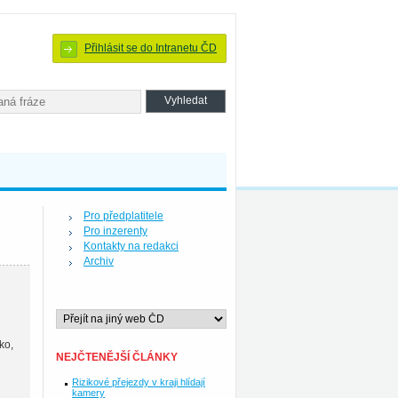
Přihlásit se do Intranetu ČD
Pro předplatitele
Pro inzerenty
Kontakty na redakci
Archiv
ko,
NEJČTENĚJŠÍ ČLÁNKY
Rizikové přejezdy v kraji hlídají
kamery