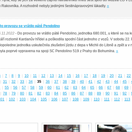
9. října, kdy se jich za velkého zájmu návštěvníků hned šest sjelo do Muzea ČD v L
u Rakovníka. A rozhodně nebyly jedinými šestinápravovými lákadly.
»
Do provozu se vrátilo páté Pendolino
6.11.2022
- Do provozu se vrátilo páté Pendolino, jednotka 680.001, u které se na k
září rozlomil Kardanův hřídel a poškodila spodní část jednoho z vozů. V sobotu 22. ř
dopoledne jednotka uskutečnila zkušební jízdu z depa v Michli do Libně a zpět a v 
byla poprvé vypravena na spoji SC Pendolino 519 z Prahy do Bohumína.
»
6
|
7
|
8
|
9
|
10
|
11
|
12
|
13
|
14
|
15
|
16
|
17
|
18
|
19
|
20
|
21
|
22
|
31
|
32
|
33
|
34
|
35
|
36
|
37
|
38
|
39
|
40
|
41
|
42
|
43
|
44
|
45
|
4
|
55
|
56
|
57
|
58
|
59
|
60
|
61
|
62
|
63
|
64
|
65
|
66
|
67
|
68
|
69
|
|
78
|
79
|
80
|
81
|
82
|
83
|
84
|
85
|
86
|
87
|
88
|
89
|
90
|
91
|
92
|
101
|
102
|
103
|
104
|
105
|
106
|
107
|
108
|
109
|
110
|
111
|
112
|
113