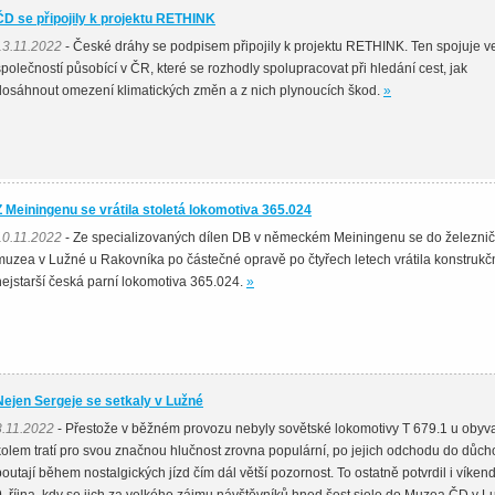
ČD se připojily k projektu RETHINK
13.11.2022
- České dráhy se podpisem připojily k projektu RETHINK. Ten spojuje v
společností působící v ČR, které se rozhodly spolupracovat při hledání cest, jak
dosáhnout omezení klimatických změn a z nich plynoucích škod.
»
Z Meiningenu se vrátila stoletá lokomotiva 365.024
10.11.2022
- Ze specializovaných dílen DB v německém Meiningenu se do železni
muzea v Lužné u Rakovníka po částečné opravě po čtyřech letech vrátila konstrukč
nejstarší česká parní lokomotiva 365.024.
»
Nejen Sergeje se setkaly v Lužné
8.11.2022
- Přestože v běžném provozu nebyly sovětské lokomotivy T 679.1 u obyva
kolem tratí pro svou značnou hlučnost zrovna populární, po jejich odchodu do důc
poutají během nostalgických jízd čím dál větší pozornost. To ostatně potvrdil i víkend