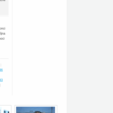
užné
onci
íjna
noci
|
46
93
|