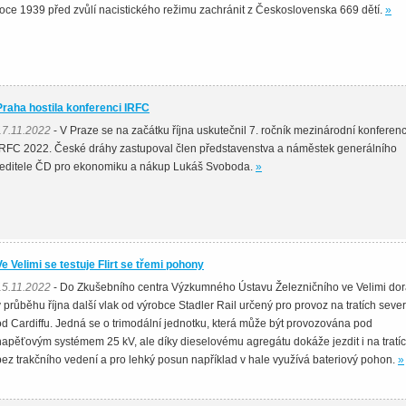
roce 1939 před zvůlí nacistického režimu zachránit z Československa 669 dětí.
»
Praha hostila konferenci IRFC
17.11.2022
- V Praze se na začátku října uskutečnil 7. ročník mezinárodní konferen
IRFC 2022. České dráhy zastupoval člen představenstva a náměstek generálního
ředitele ČD pro ekonomiku a nákup Lukáš Svoboda.
»
Ve Velimi se testuje Flirt se třemi pohony
15.11.2022
- Do Zkušebního centra Výzkumného Ústavu Železničního ve Velimi dor
v průběhu října další vlak od výrobce Stadler Rail určený pro provoz na tratích seve
od Cardiffu. Jedná se o trimodální jednotku, která může být provozována pod
napěťovým systémem 25 kV, ale díky dieselovému agregátu dokáže jezdit i na tratí
bez trakčního vedení a pro lehký posun například v hale využívá bateriový pohon.
»