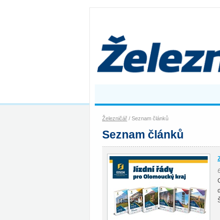
Železničář
/ Seznam článků
Seznam článků