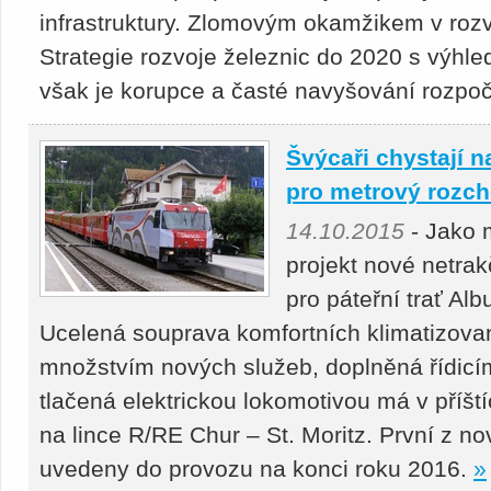
infrastruktury. Zlomovým okamžikem v rozvo
Strategie rozvoje železnic do 2020 s výh
však je korupce a časté navyšování rozpočt
Švýcaři chystají na
pro metrový rozc
14.10.2015
- Jako m
projekt nové netra
pro páteřní trať Al
Ucelená souprava komfortních klimatizova
množstvím nových služeb, doplněná řídic
tlačená elektrickou lokomotivou má v příští
na lince R/RE Chur – St. Moritz. První z n
uvedeny do provozu na konci roku 2016.
»