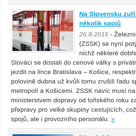
Na Slovensku zuří
několik spojů
26.8.2015
- Železni
(ZSSK) se nyní potý
nichž některé dobř
Slováci se dostali do cenové války s privá
jezdit na lince Bratislava – Košice, respekt
polovině dubna už kvůli tomu zrušili řadu 
metropolí a Košicemi. ZSSK navíc musí na
ministerstvem dopravy od loňského roku z
přepravy pro velké skupiny cestujících, c
spojů, ale i provozního personálu.
»