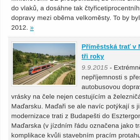
do vlaků, a dosáhne tak čtyřicetiprocentníh
dopravy mezi oběma velkoměsty. To by bylo
2012.
»
Příměstská trať v
tři roky
9.9.2015
- Extrémně
nepříjemnosti s př
autobusovou dopra
vrásky na čele nejen cestujícím a železnič
Maďarsku. Maďaři se ale navíc potýkají s 
modernizace trati z Budapešti do Esztergo
Maďarska (v jízdním řádu označena jako tr
komplikace kvůli stavebním pracím protahu