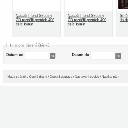
Nadační fond Skupiny
Nadační fond Skupiny
Směn
ČD rozdělil prvních 400
ČD rozdělil prvních 400
do d
tisíc korun
tisíc korun
Filtr pro třídění článků
Datum od
Datum do
Mapa stránek
/
České dráhy
/
Osobní doprava
/
Nastavení cookie
/
Napište nám