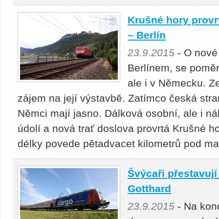
Krušné hory prov
– Berlín
23.9.2015
- O nové 
Berlínem, se poměr
ale i v Německu. 
zájem na její výstavbě. Zatímco česká stra
Němci mají jasno. Dálková osobní, ale i ná
údolí a nová trať doslova provrtá Krušné ho
délky povede pětadvacet kilometrů pod m
Švýcaři přestavují
Gotthard
23.9.2015
- Na konc