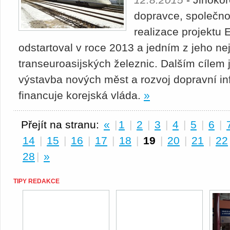
dopravce, společnos
realizace projektu E
odstartoval v roce 2013 a jedním z jeho nej
transeuroasijských železnic. Dalším cílem j
výstavba nových měst a rozvoj dopravní infr
financuje korejská vláda.
»
Přejít na stranu:
«
|
1
|
2
|
3
|
4
|
5
|
6
|
14
|
15
|
16
|
17
|
18
|
19
|
20
|
21
|
22
28
|
»
TIPY REDAKCE