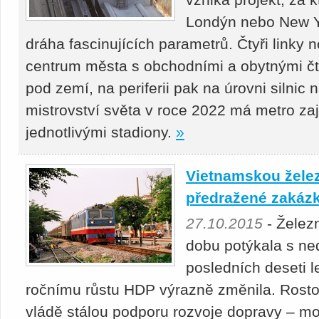
Londýn nebo New Y
dráha fascinujících parametrů. Čtyři linky
centrum města s obchodními a obytnými čt
pod zemí, na periferii pak na úrovni silnic
mistrovství světa v roce 2022 má metro zaj
jednotlivými stadiony.
»
Vietnamskou želez
předražené zakáz
27.10.2015
- Želez
dobu potýkala s ne
posledních deseti l
ročnímu růstu HDP výrazně změnila. Rost
vládě stálou podporu rozvoje dopravy – mo