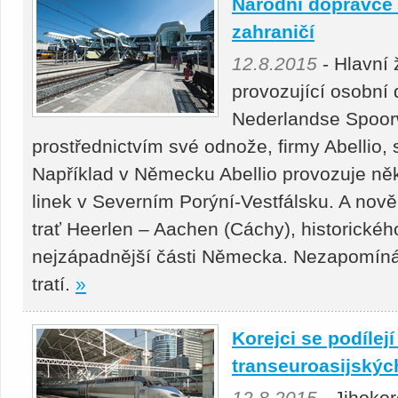
Národní dopravce v
zahraničí
12.8.2015
- Hlavní 
provozující osobní
Nederlandse Spoor
prostřednictvím své odnože, firmy Abellio, 
Například v Německu Abellio provozuje něk
linek v Severním Porýní-Vestfálsku. A nov
trať Heerlen – Aachen (Cáchy), historické
nejzápadnější části Německa. Nezapomíná
tratí.
»
Korejci se podílejí
transeuroasijskýc
12.8.2015
- Jihokor