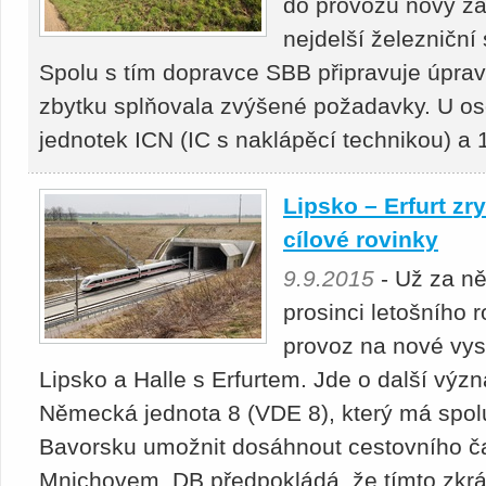
do provozu nový zá
nejdelší železniční
Spolu s tím dopravce SBB připravuje úprav
zbytku splňovala zvýšené požadavky. U os
jednotek ICN (IC s naklápěcí technikou) a
Lipsko – Erfurt zr
cílové rovinky
9.9.2015
- Už za ně
prosinci letošního
provoz na nové vyso
Lipsko a Halle s Erfurtem. Jde o další výz
Německá jednota 8 (VDE 8), který má spolu
Bavorsku umožnit dosáhnout cestovního č
Mnichovem. DB předpokládá, že tímto zkrác