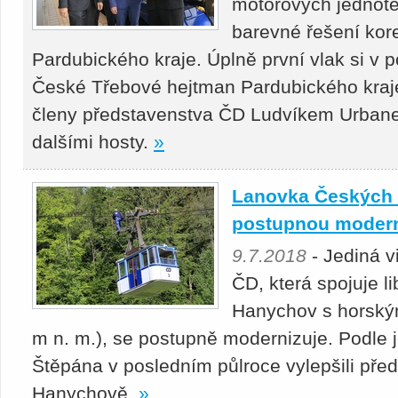
motorových jednot
barevné řešení kor
Pardubického kraje. Úplně první vlak si v p
České Třebové hejtman Pardubického kraje
členy představenstva ČD Ludvíkem Urba
dalšími hosty.
»
Lanovka Českých 
postupnou modern
9.7.2018
- Jediná v
ČD, která spojuje l
Hanychov s horský
m n. m.), se postupně modernizuje. Podle j
Štěpána v posledním půlroce vylepšili pře
Hanychově.
»