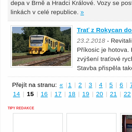
depa v Brně a Hradci Králové. Vozy se pos
linkách v celé republice.
»
Trať z Rokycan do 
23.2.2018
- Revital
Příkosic je hotova.
zvýšení traťové ryc
Stavba přispěla ta
Přejít na stranu:
«
|
1
|
2
|
3
|
4
|
5
|
6
|
14
|
15
|
16
|
17
|
18
|
19
|
20
|
21
|
22
TIPY REDAKCE