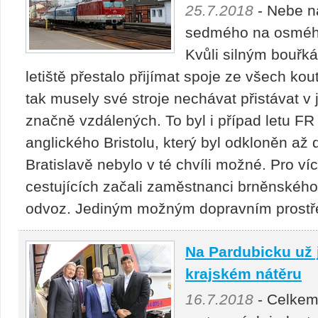
25.7.2018
- Nebe n
sedmého na osmého
Kvůli silným bouř
letiště přestalo přijímat spoje ze všech ko
tak musely své stroje nechávat přistávat v
značně vzdálených. To byl i případ letu FR
anglického Bristolu, který byl odkloněn až d
Bratislavě nebylo v té chvíli možné. Pro v
cestujících začali zaměstnanci brněnského 
odvoz. Jediným možným dopravním prostře
Na Pardubicku už 
krajském nátěru
16.7.2018
- Celkem