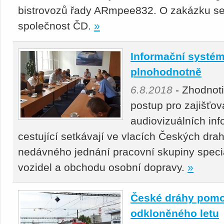
bistrovozů řady ARmpee832. O zakázku se
společnost ČD.
»
Informační systém
plnohodnotně
6.8.2018
- Zhodnotit
postup pro zajišťo
audiovizuálních in
cestující setkávají ve vlacích Českých drah
nedávného jednání pracovní skupiny special
vozidel a obchodu osobní dopravy.
»
České dráhy pomoh
odkloněného letu