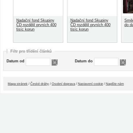
Nadační fond Skupiny
Nadační fond Skupiny
Směn
ČD rozdělil prvních 400
ČD rozdělil prvních 400
do d
tisíc korun
tisíc korun
Filtr pro třídění článků
Datum od
Datum do
Mapa stránek
/
České dráhy
/
Osobní doprava
/
Nastavení cookie
/
Napište nám