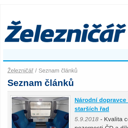
Železničář
/ Seznam článků
Seznam článků
Národní dopravce r
starších řad
5.9.2018
- Kvalita 
pozornosti ČD a dík