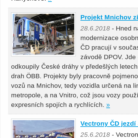
Projekt Mnichov z
28.6.2018
- Hned n
modernizace osobn
ČD pracují v souč
závodě DPOV. Jde o
odkoupily České dráhy v předešlých letec
drah ÖBB. Projekty byly pracovně pojmeno
vozů na Mnichov, tedy vozidla určená na l
metropole, a na Vnitro, což jsou vozy použ
expresních spojích a rychlících.
»
Vectrony ČD jezdí
25.6.2018
- Vectron