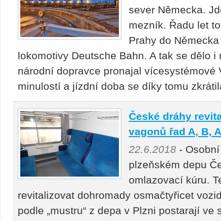
sever Německa. Jde 
mezník. Řadu let to
Prahy do Německa 
lokomotivy Deutsche Bahn. A tak se dělo i 
národní dopravce pronajal vícesystémové V
minulostí a jízdní doba se díky tomu zkráti
České dráhy revita
vagonů řad A, B, 
22.6.2018
- Osobní 
plzeňském depu Če
omlazovací kúru. T
revitalizovat dohromady osmačtyřicet vozi
podle „mustru“ z depa v Plzni postarají v