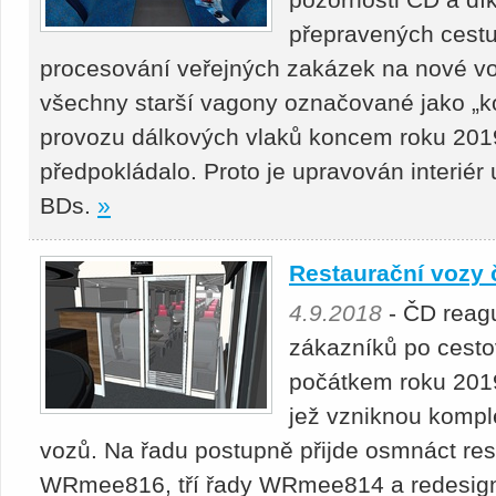
přepravených cestuj
procesování veřejných zakázek na nové voz
všechny starší vagony označované jako „k
provozu dálkových vlaků koncem roku 2019
předpokládalo. Proto je upravován interiér
BDs.
»
Restaurační vozy
4.9.2018
- ČD reag
zákazníků po cestov
počátkem roku 2019 
jež vzniknou komple
vozů. Na řadu postupně přijde osmnáct res
WRmee816, tří řady WRmee814 a redesign 