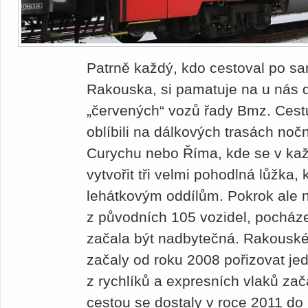
Patrně každý, kdo cestoval po s
Rakouska, si pamatuje na u nás 
„červených“ vozů řady Bmz. Cestuj
oblíbili na dálkových trasách noč
Curychu nebo Říma, kde se v kaž
vytvořit tři velmi pohodlná lůžka,
lehátkovým oddílům. Pokrok ale ne
z původních 105 vozidel, pocháze
začala být nadbytečná. Rakouské
začaly od roku 2008 pořizovat jed
z rychlíků a expresních vlaků zač
cestou se dostaly v roce 2011 do