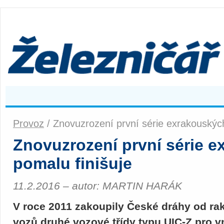
Provoz
/ Znovuzrození první série exrakouskýc
Znovuzrození první série 
pomalu finišuje
11.2.2016 – autor: MARTIN HARÁK
V roce 2011 zakoupily České dráhy od ra
vozů druhé vozové třídy typu UIC-Z pro vn