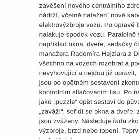
zavěšení nového centrálního zdr
nádrží, včetně natažení nové ka
elektrovýzbroje vozu. Po opravě
nalakuje spodek vozu. Paralelně s
například okna, dveře, sedačky č
manažera Radomíra Hejzlara z 
všechno na vozech rozebrat a podr
nevyhovující a nejdou již opravi
jsou po opětném sestavení zkont
kontrolním stlačovacím lisu. Po n
jako „puzzle“ opět sestaví do pů
„zaváží“, seřídí se okna a dveře, 
jsou zváženy. Následuje řada zko
výzbroje, brzd nebo topení. Teprv