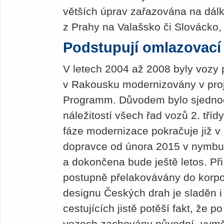
větších úprav zařazována na dálk
z Prahy na Valašsko či Slovácko, 
Podstupují omlazovací
V letech 2004 až 2008 byly voz
v Rakousku modernizovány v pro
Programm. Důvodem bylo sjednoc
náležitostí všech řad vozů 2. tří
fáze modernizace pokračuje již v
dopravce od února 2015 v nym
a dokončena bude ještě letos. Př
postupně přelakovávány do korpor
designu Českých drah je sladěn i 
cestujících jistě potěší fakt, že 
vozech zachovány původní „vymě