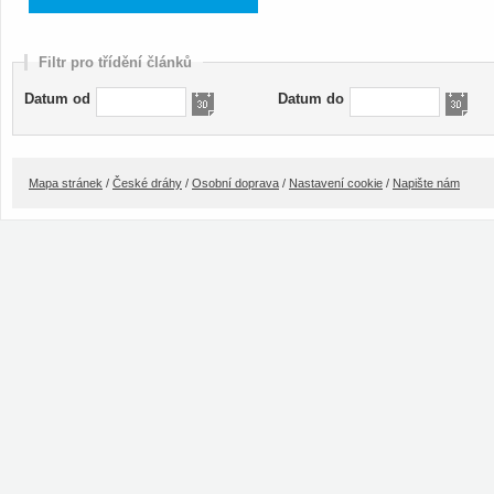
Filtr pro třídění článků
Datum od
Datum do
Mapa stránek
/
České dráhy
/
Osobní doprava
/
Nastavení cookie
/
Napište nám