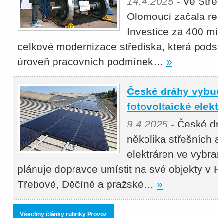
14.4.2025
- Ve Stř
Olomouci začala re
Investice za 400 mil
celkové modernizace střediska, která podst
úroveň pracovních podmínek…
»
České dráhy vybu
fotovoltaické elek
9.4.2025
- České d
několika střešních
elektráren ve vybr
plánuje dopravce umístit na své objekty v
Třebové, Děčíně a pražské…
»
Všechny články rubriky Provoz