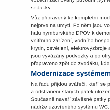
sedačky.
Vůz připravený ke kompletní mode
nejprve na umytí. Po něm jsou v
halu nymburského DPOV k demont
vnitřního zařízení, vodního hosp
krytin, osvětlení, elektrovýzbroje
jsou vyvázány podvozky a po otry
přepraveno zpět do zvedáků, kd
Modernizace systémem
Na řadu přijdou svářeči, kteří se 
a odstranění starých patek ulože
Současně navaří závěsné patky p
nádrže uzavřeného systému WC.