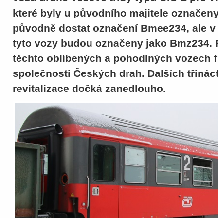
které byly u původního majitele označe
původně dostat označení Bmee234, ale v 
tyto vozy budou označeny jako Bmz234. P
těchto oblíbených a pohodlných vozech f
společnosti Českých drah. Dalších třinác
revitalizace dočká zanedlouho.