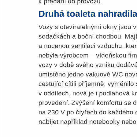
k předání do provozu.
Druhá toaleta nahradil
Vozy s otevíratelnými okny jsou v
sedačkách a boční chodbou. Mají
a nucenou ventilaci vzduchu, kter
nebyla výrobcem – vídeňskou fir
vozy v době svého vzniku dodáv
umístěno jedno vakuové WC nové
cestující cítili příjemně, vyměnil
v oddílech, nová je i podlahová k
provedení. Zvýšení komfortu se 
na 230 V po čtyřech do každého o
nabíjet například notebooky nebo