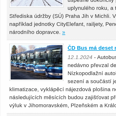
uplynulého roku, a t
Střediska údržby (SÚ) Praha Jih v Michli. 
například jednotky CityElefant, railjety, Pe
národního dopravce.
»
ČD Bus má deset 
12.1.2024
- Autobu
nedávno převzal de
Nízkopodlažní auto
sezení a součástí j
klimatizace, vyklápěcí nájezdová plošina 
následujících měsících budou zajišťovat p
výluk v Jihomoravském, Plzeňském a Král