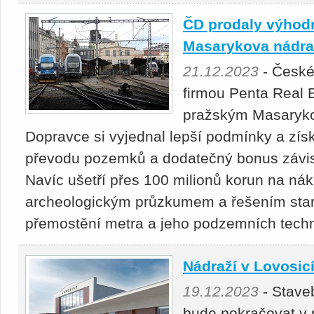
ČD prodaly výhod
Masarykova nádra
21.12.2023
- České
firmou Penta Real 
pražským Masaryko
Dopravce si vyjednal lepší podmínky a získ
převodu pozemků a dodatečný bonus závi
Navíc ušetří přes 100 milionů korun na ná
archeologickým průzkumem a řešením starý
přemostění metra a jeho podzemních techn
Nádraží v Lovosic
19.12.2023
- Staveb
bude pokračovat v 