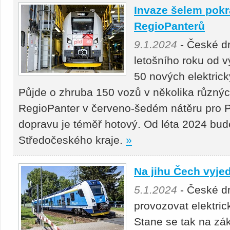
Invaze šelem pokra
RegioPanterů
9.1.2024
- České d
letošního roku od 
50 nových elektric
Půjde o zhruba 150 vozů v několika různýc
RegioPanter v červeno-šedém nátěru pro 
dopravu je téměř hotový. Od léta 2024 bud
Středočeského kraje.
»
Na jihu Čech vyjed
5.1.2024
- České dr
provozovat elektric
Stane se tak na zák