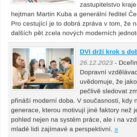
zastupitelstvo kraj
hejtman Martin Kuba a generální ředitel Č
Pro cestující je to dobrá zpráva v tom, že 
dalších pět zcela nových moderních jedno
DVI drží krok s d
26.12.2023
- Dceři
Dopravní vzdělávací 
uvědomuje, že jako
pečlivě sledovat z
přináší moderní doba. V současnosti, kdy 
generace, kterou motivují jiné faktory než j
pohled nejen na systém práce, ale i na vzd
mladé lidi zajímavé a perspektivní.
»