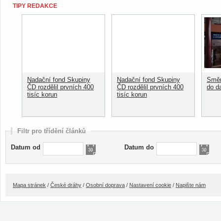
TIPY REDAKCE
Nadační fond Skupiny
Nadační fond Skupiny
Směn
ČD rozdělil prvních 400
ČD rozdělil prvních 400
do d
tisíc korun
tisíc korun
Filtr pro třídění článků
Datum od
Datum do
Mapa stránek
/
České dráhy
/
Osobní doprava
/
Nastavení cookie
/
Napište nám