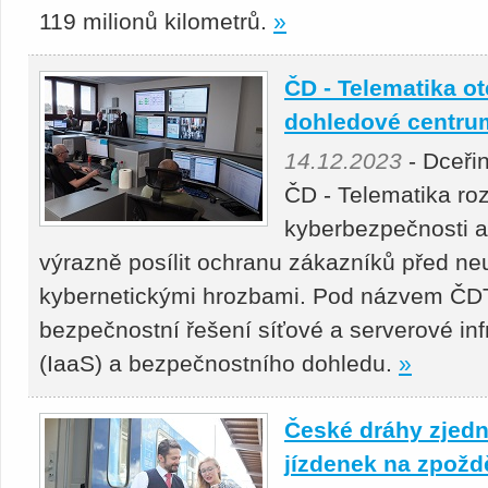
119 milionů kilometrů.
»
ČD - Telematika o
dohledové centru
14.12.2023
- Dceři
ČD - Telematika roz
kyberbezpečnosti a 
výrazně posílit ochranu zákazníků před neu
kybernetickými hrozbami. Pod názvem ČD
bezpečnostní řešení síťové a serverové inf
(IaaS) a bezpečnostního dohledu.
»
České dráhy zjedn
jízdenek na zpožd