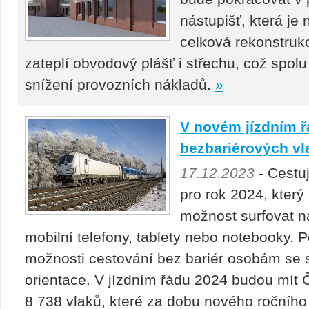
nástupišť, která je
celková rekonstruk
zateplí obvodový plášť i střechu, což spolu
snížení provozních nákladů.
»
V novém jízdním ř
bezbariérových vl
17.12.2023
- Cestuj
pro rok 2024, který 
možnost surfovat na
mobilní telefony, tablety nebo notebooky. P
možnosti cestování bez bariér osobám se 
orientace. V jízdním řádu 2024 budou mít
8 738 vlaků, které za dobu nového ročního