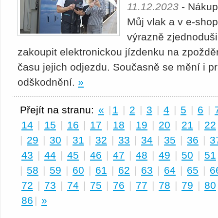
11.12.2023
- Nákup 
Můj vlak a v e-sho
výrazně zjednoduši
zakoupit elektronickou jízdenku na zpožd
času jejich odjezdu. Současně se mění i pr
odškodnění.
»
Přejít na stranu:
«
|
1
|
2
|
3
|
4
|
5
|
6
|
14
|
15
|
16
|
17
|
18
|
19
|
20
|
21
|
22
|
29
|
30
|
31
|
32
|
33
|
34
|
35
|
36
|
3
43
|
44
|
45
|
46
|
47
|
48
|
49
|
50
|
51
|
58
|
59
|
60
|
61
|
62
|
63
|
64
|
65
|
6
72
|
73
|
74
|
75
|
76
|
77
|
78
|
79
|
80
86
|
»