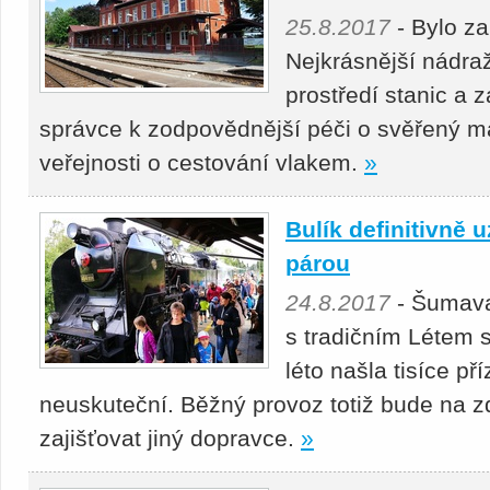
25.8.2017
- Bylo za
Nejkrásnější nádraž
prostředí stanic a 
správce k zodpovědnější péči o svěřený ma
veřejnosti o cestování vlakem.
»
Bulík definitivně 
párou
24.8.2017
- Šumava 
s tradičním Létem s
léto našla tisíce př
neuskuteční. Běžný provoz totiž bude na zd
zajišťovat jiný dopravce.
»