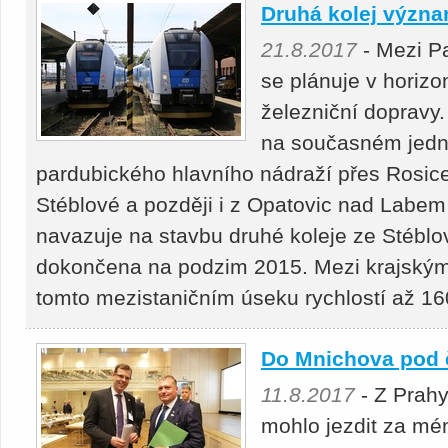
Druhá kolej význa
21.8.2017
- Mezi P
se plánuje v horizon
železniční dopravy.
na současném jedn
pardubického hlavního nádraží přes Rosi
Stéblové a později i z Opatovic nad Labem
navazuje na stavbu druhé koleje ze Stéblov
dokončena na podzim 2015. Mezi krajskými 
tomto mezistaničním úseku rychlostí až 16
Do Mnichova pod č
11.8.2017
- Z Prah
mohlo jezdit za mé