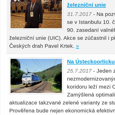
železniční unie
31.7.2017
- Na poz
se v Istanbulu 10. 
90. zasedaní valn
železniční unie (UIC). Akce se zúčastnil i
Českých drah Pavel Krtek.
»
Na Ústeckoorlicku
25.7.2017
- Jeden 
nezmodernizovaných
koridoru leží mezi 
Zamýšlená optimali
aktualizace takzvané zelené varianty ze stu
Prověřena bude nejen ekonomická efektivno