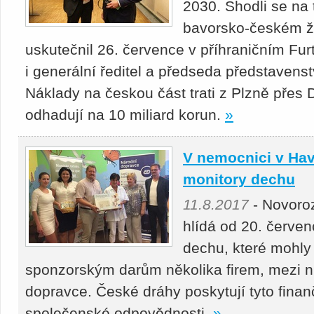
2030. Shodli se na
bavorsko-českém že
uskutečnil 26. července v příhraničním Fur
i generální ředitel a předseda představens
Náklady na českou část trati z Plzně přes 
odhadují na 10 miliard korun.
»
V nemocnici v Hav
monitory dechu
11.8.2017
- Novoroz
hlídá od 20. červe
dechu, které mohly
sponzorským darům několika firem, mezi n
dopravce. České dráhy poskytují tyto finan
společenské odpovědnosti.
»