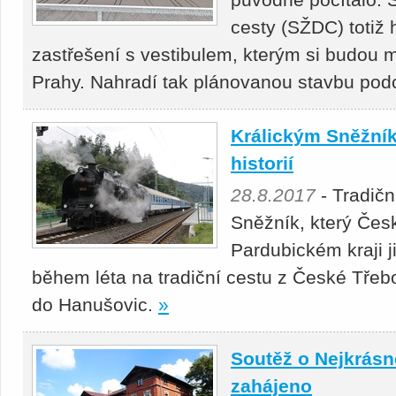
cesty (SŽDC) totiž
zastřešení s vestibulem, kterým si budou m
Prahy. Nahradí tak plánovanou stavbu pod
Králickým Sněžní
historií
28.8.2017
- Tradičn
Sněžník, který Čes
Pardubickém kraji j
během léta na tradiční cestu z České Třeb
do Hanušovic.
»
Soutěž o Nejkrásn
zahájeno