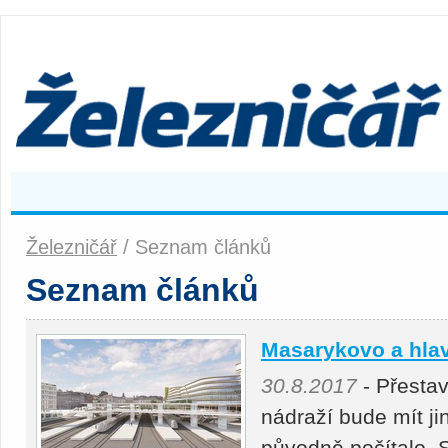
Železničář
/ Seznam článků
Seznam článků
Masarykovo a hlav
30.8.2017
- Přesta
nádraží bude mít j
původně počítalo. 