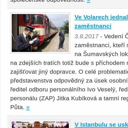
Ve Volarech jednal
zaměstnanci
3.8.2017
- Vedení Č
zaměstnanci, kteří 
na Šumavských lok
na zdejších tratích totiž bude s příchodem
zajišťovat jiný dopravce. O celé problematic
představenstva odpovědný za úsek osobní
ředitel odboru personálního Ivo Veselý, ře
personálu (ZAP) Jitka Kubíková a tamní r
Půta.
»
V Istanbulu se usk