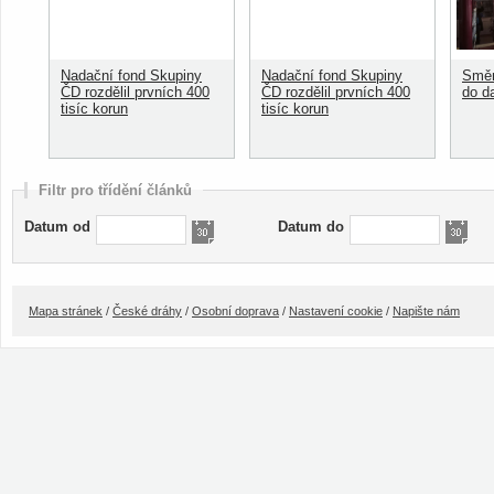
Nadační fond Skupiny
Nadační fond Skupiny
Směn
ČD rozdělil prvních 400
ČD rozdělil prvních 400
do d
tisíc korun
tisíc korun
Filtr pro třídění článků
Datum od
Datum do
Mapa stránek
/
České dráhy
/
Osobní doprava
/
Nastavení cookie
/
Napište nám