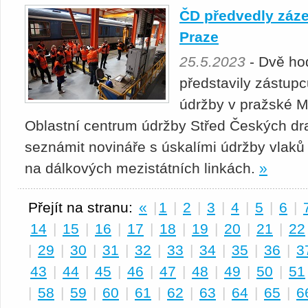
ČD předvedly záze
Praze
25.5.2023
- Dvě ho
představily zástup
údržby v pražské Mi
Oblastní centrum údržby Střed Českých dr
seznámit novináře s úskalími údržby vlaků 
na dálkových mezistátních linkách.
»
Přejít na stranu:
«
|
1
|
2
|
3
|
4
|
5
|
6
|
14
|
15
|
16
|
17
|
18
|
19
|
20
|
21
|
22
|
29
|
30
|
31
|
32
|
33
|
34
|
35
|
36
|
3
43
|
44
|
45
|
46
|
47
|
48
|
49
|
50
|
51
|
58
|
59
|
60
|
61
|
62
|
63
|
64
|
65
|
6