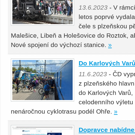
13.6.2023
- V rámci
letos poprvé vydala
čele s plzeňskou p
Malešice, Libeň a Holešovice do Roztok, ab
Nové spojení do výchozí stanice.
»
Do Karlových Varů 
11.6.2023
- ČD vypr
z plzeňského hlavní
do Karlových Varů, 
celodenního výletu 
nenáročnou cyklotrasu podél Ohře.
»
Dopravce nabídne