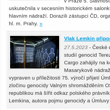
v Praze 5. Slavnos
uskutečnila v secesním historickém salon
hlavním nádraží. Dorazili zástupci ČD, or
hl. m. Prahy.
»
Vlak Lemkin přip
27.5.2023
- České 
studií genocid Tere
Cargo zahájily na 
Masarykově nádraží
vypraven u příležitosti 75. výročí přijetí Ú
zločinu genocidy Valným shromážděním OS
republikou má šířit odkaz polského právn
Lemkina, autora pojmu genocidy a Úmluv