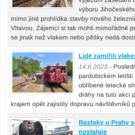
výboru Jihočeského 
mimo jiné prohlídka stavby nového železn
Vltavou. Zájemci si tak mohli mimořádně p
se jinak než vlakem nebo pěšky nedá dost
Lidé zamířili vlak
14.6.2023
- Posled
pardubickém letišti
oblíbené letecké s
dráhy na tuto akci
krajem opět zajistily dopravu návštěvníků 
Roztoky u Prahy se
nostalgie