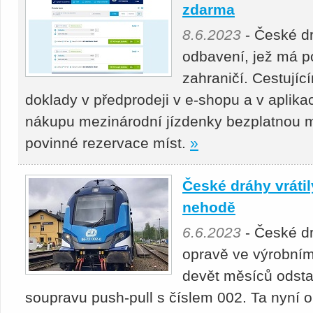
zdarma
8.6.2023
- České dr
odbavení, jež má p
zahraničí. Cestujícím
doklady v předprodeji v e-shopu a v aplikac
nákupu mezinárodní jízdenky bezplatnou m
povinné rezervace míst.
»
České dráhy vráti
nehodě
6.6.2023
- České dr
opravě ve výrobní
devět měsíců odsta
soupravu push-pull s číslem 002. Ta nyní o