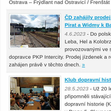
Ostrava – Frýd­lant nad Ostravicí / Frenšt
ČD zahájily prodej
Pirat a Widmy k B
4.6.2023
- Do polsk
Leba, Hel a Kolobrz
provozovanými ve 
dopravce PKP Intercity. Prodej jízdenek a r
zahájen právě v těchto dnech.
»
Klub dopravní hist
28.5.2023
- Už 20 l
připomněli stávající
dopravní historie 