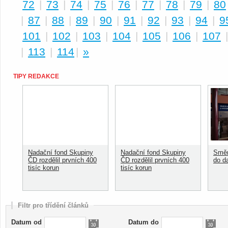
72
|
73
|
74
|
75
|
76
|
77
|
78
|
79
|
80
|
87
|
88
|
89
|
90
|
91
|
92
|
93
|
94
|
9
101
|
102
|
103
|
104
|
105
|
106
|
107
|
113
|
114
|
»
TIPY REDAKCE
Nadační fond Skupiny
Nadační fond Skupiny
Směn
ČD rozdělil prvních 400
ČD rozdělil prvních 400
do d
tisíc korun
tisíc korun
Filtr pro třídění článků
Datum od
Datum do