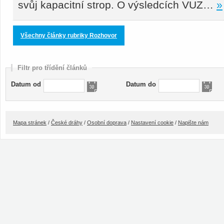
svůj kapacitní strop. O výsledcích VUZ…
»
Všechny články rubriky Rozhovor
Filtr pro třídění článků
Datum od
Datum do
Mapa stránek
/
České dráhy
/
Osobní doprava
/
Nastavení cookie
/
Napište nám