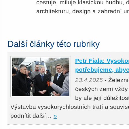
cestuje, miluje klasickou hudbu,
architekturu, design a zahradní u
Další články této rubriky
Petr Fiala: Vysoko
potřebujeme, abyc
23.4.2025
- Železni
českých zemí vždy 
by ale její důležito
Výstavba vysokorychlostních tratí a souvis
podnítit další…
»