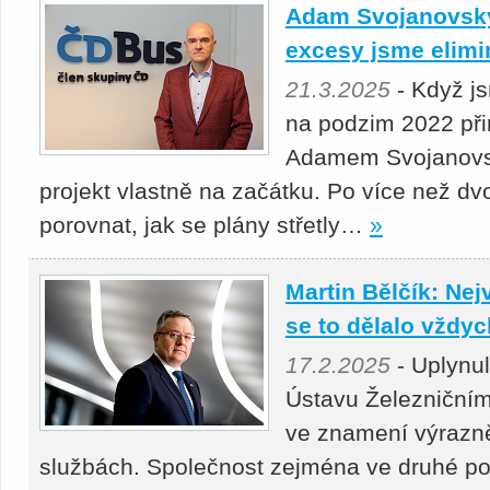
Adam Svojanovský:
excesy jsme elimi
21.3.2025
- Když j
na podzim 2022 přin
Adamem Svojanovsk
projekt vlastně na začátku. Po více než dv
porovnat, jak se plány střetly…
»
Martin Bělčík: Nej
se to dělalo vždy
17.2.2025
- Uplynu
Ústavu Železniční
ve znamení výrazně
službách. Společnost zejména ve druhé po