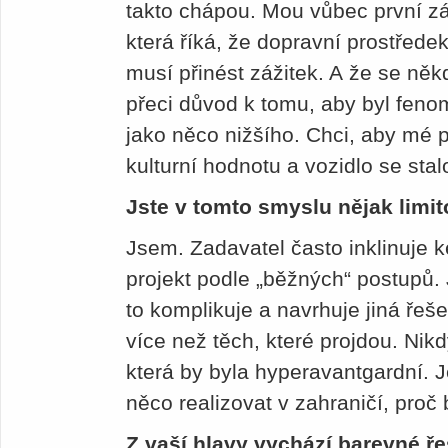
takto chápou. Mou vůbec první zá
která říká, že dopravní prostředek
musí přinést zážitek. A že se ně
přeci důvod k tomu, aby byl fen
jako něco nižšího. Chci, aby mé p
kulturní hodnotu a vozidlo se stal
Jste v tomto smyslu nějak limi
Jsem. Zadavatel často inklinuje 
projekt podle „běžných“ postupů.
to komplikuje a navrhuje jiná řeše
více než těch, které projdou. Nik
která by byla hyperavantgardní. J
něco realizovat v zahraničí, proč 
Z vaší hlavy vychází barevné ř