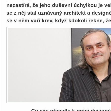
nezastírá, že jeho duševní úchylkou je ve
se z něj stal uznávaný architekt a design
se v něm vaří krev, když kdokoli řekne, ž
Co vás přivedlo k práci design