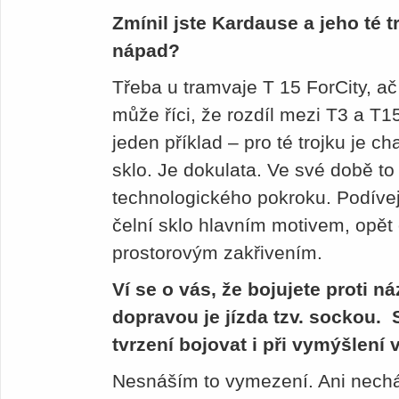
Zmínil jste Kardause a jeho té t
nápad?
Třeba u tramvaje T 15 ForCity, a
může říci, že rozdíl mezi T3 a T
jeden příklad – pro té trojku je ch
sklo. Je dokulata. Ve své době t
technologického pokroku. Podívejt
čelní sklo hlavním motivem, opět 
prostorovým zakřivením.
Ví se o vás, že bojujete proti 
dopravou je jízda tzv. sockou. 
tvrzení bojovat i při vymýšlení
Nesnáším to vymezení. Ani nechápu