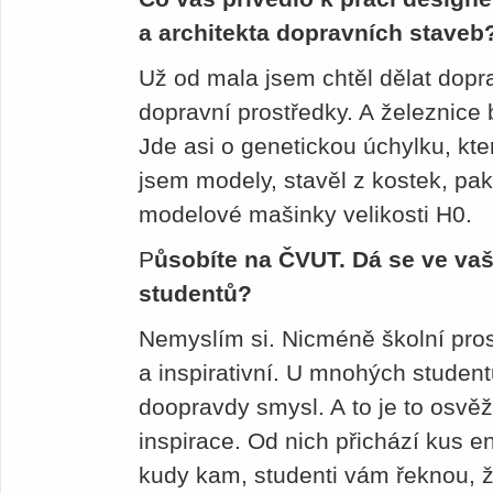
a architekta dopravních staveb
Už od mala jsem chtěl dělat dopr
dopravní prostředky. A železnice 
Jde asi o genetickou úchylku, kte
jsem modely, stavěl z kostek, pak
modelové mašinky velikosti H0.
P
ůsobíte na ČVUT. Dá se ve vaš
studentů?
Nemyslím si. Nicméně školní prost
a inspirativní. U mnohých student
doopravdy smysl. A to je to osvě
inspirace. Od nich přichází kus en
kudy kam, studenti vám řeknou, 