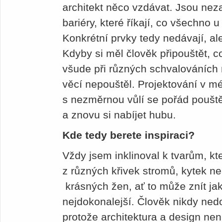
architekt něco vzdávat. Jsou nez
bariéry, které říkají, co všechno 
Konkrétní prvky tedy nedávají, al
Kdyby si měl člověk připouštět, 
všude při různých schvalováních n
věcí nepouštěl. Projektování v mé
s nezměrnou vůlí se pořád poušt
a znovu si nabíjet hubu.
Kde tedy berete inspiraci?
Vždy jsem inklinoval k tvarům, kte
z různých křivek stromů, kytek ne
krásných žen, ať to může znít jak
nejdokonalejší. Člověk nikdy nedo
protože architektura a design nen