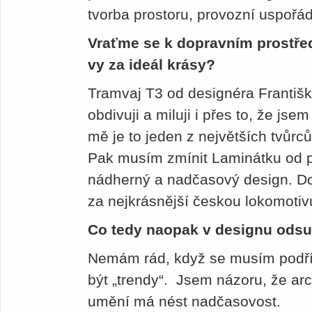
tvorba prostoru, provozní uspořá
Vraťme se k dopravním prostře
vy za ideál krásy?
Tramvaj T3 od designéra Františ
obdivuji a miluji i přes to, že js
mě je to jeden z největších tvůr
Pak musím zmínit Laminátku od p
nádherný a nadčasový design. Do
za nejkrásnější českou lokomotiv
Co tedy naopak v designu odsu
Nemám rád, když se musím podříd
být „trendy“. Jsem názoru, že arc
umění má nést nadčasovost.