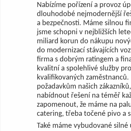
Nabízíme pořízení a provoz úp
dlouhodobé nejmodernější řeše
a bezpečnosti. Máme silnou fin
jsme schopni v nejbližších let
miliard korun do nákupu nový
do modernizací stávajících vozi
firma s dobrým ratingem a fin
kvalitní a spolehlivé služby p
kvalifikovaných zaměstnanců.
požadavkům našich zákazníků,
nabídnout řešení na téměř k
zapomenout, že máme na palub
catering, třeba točené pivo a 
Také máme vybudované silné 