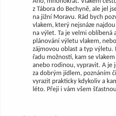
Ano, mnohokrát. Vlakem cestuj
z Tábora do Bechyně, ale jel 
na jižní Moravu. Rád bych poz
vlakem, který nejsnáze najdou 
na výlet. Ta je velmi oblíbená 
plánování výletu vlakem, nebo
zájmovou oblast a typ výletu. 
řadu možností, kam se vlakem n
anebo rodinou, vypravit. A je 
za dobrým jídlem, poznáním č
vyrazit prakticky kdykoliv a kamk
léto. Přeji i vám všem šťastno