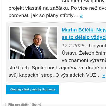
Adamem Svojanovsk
projekt vlastně na začátku. Po více než dv
porovnat, jak se plány střetly…
»
Martin Bělčík: Nej
se to dělalo vždy
17.2.2025
- Uplynu
Ústavu Železniční
ve znamení výrazně
službách. Společnost zejména ve druhé po
svůj kapacitní strop. O výsledcích VUZ…
»
Všechny články rubriky Rozhovor
Filtr pro třídění článků