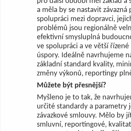
pro další období měl základ a 
a měla by se nastavit závazná 
spolupráci mezi dopravci, jejic
problémů jsou regionálně vel
efektivní smysluplná budoucno
ve spolupráci a ve větší řízené
úspory. Ideálně navrhujeme nas
základní standard kvality, min
změny výkonů, reportingy pln
Můžete být přesnější?
Myšleno je to tak, že navrhuj
určité standardy a parametry
závazkové smlouvy. Mělo by jí
smluvní, reportingové, kvalita