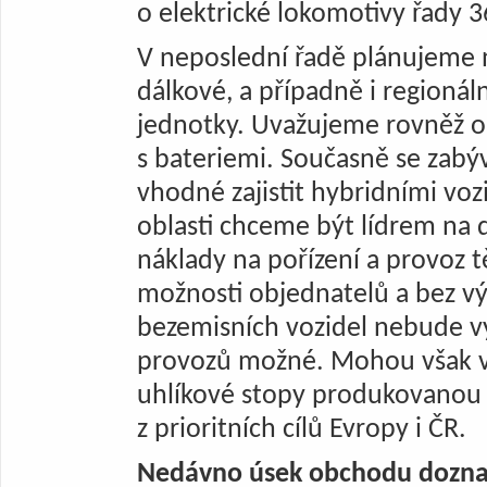
o elektrické lokomotivy řady 3
V neposlední řadě plánujeme 
dálkové, a případně i regionál
jednotky. Uvažujeme rovněž 
s bateriemi. Současně se zabý
vhodné zajistit hybridními voz
oblasti chceme být lídrem na 
náklady na pořízení a provoz t
možnosti objednatelů a bez v
bezemisních vozidel nebude v
provozů možné. Mohou však v
uhlíkové stopy produkovanou 
z prioritních cílů Evropy i ČR.
Nedávno úsek obchodu doznal