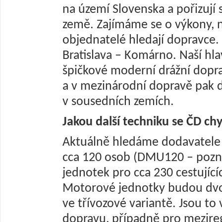
na území Slovenska a pořizují s
země. Zajímáme se o výkony, n
objednatelé hledají dopravce. 
Bratislava – Komárno. Naší hlav
špičkové moderní drážní dopra
a v mezinárodní dopravě pak
v sousedních zemích.
Jakou další techniku se ČD chy
Aktuálně hledáme dodavatele
cca 120 osob (DMU120 – pozn. 
jednotek pro cca 230 cestující
Motorové jednotky budou dvo
ve třívozové variantě. Jsou to 
dopravu, případně pro mezireg