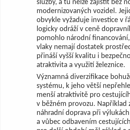
služby, a tu nelze zajistit bez
modernizovaných vozidel. Jeji
obvykle vyžaduje investice v ř
logicky odráží v ceně dopravn
pomohlo národní financování,
vlaky nemají dostatek prostře
přináší vyšší kvalitu i bezpečn
atraktivita a využití železnice.
Významná diverzifikace bohuže
systému, k jeho větší nepřehle
menší atraktivitě pro cestující
v běžném provozu. Například z
náhradní doprava při výlukách,
a vůbec odbavením cestujících