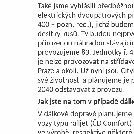
Také jsme vyhlásili předběžnou
elektrických dvoupatrových p
400 – pozn. red.), jichž bud
desítky kusů. Ty budou nejpr
přirozenou náhradou stávajícíc
provozujeme 83. Jednotky ř. 47
je nelze provozovat na střídavou
Praze a okolí. Už nyní jsou Cit
své životnosti a plánujeme je
2040 odstavovat z provozu.
Jak jste na tom v případě dál
V dálkové dopravě plánujeme n
vozy typu railjet (ČD Comfort). 
ve výrobě, respektive některé 