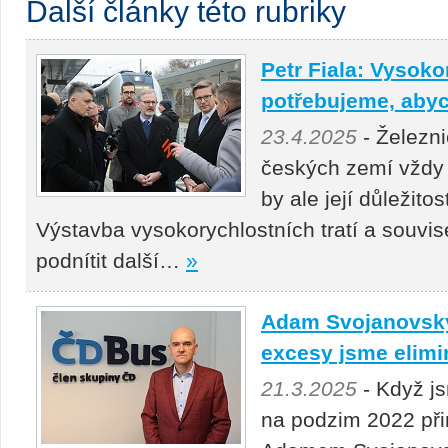
Další články této rubriky
Petr Fiala: Vysoko
potřebujeme, abyc
23.4.2025
- Železni
českých zemí vždy 
by ale její důležito
Výstavba vysokorychlostních tratí a souvis
podnítit další…
»
Adam Svojanovský:
excesy jsme elimi
21.3.2025
- Když j
na podzim 2022 přin