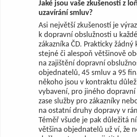
Jaké jsou vaše zkušenosti z loň
uzavírání smluv?
Asi největší zkušeností je výra
k dopravní obslužnosti u každ
zákazníka ČD. Prakticky žádný 
stejné či alespoň většinově o
na zajištění dopravní obslužn
objednatelů, 45 smluv a 95 fi
někoho jsou v kontraktu důležit
vybavení, pro jiného dopravní 
zase služby pro zákazníky neb
na ostatní druhy dopravy v r
Téměř všude je pak důležitá ní
většina objednatelů už ví, že n