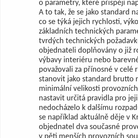
o parametry, které přispějí nap
A to tak, že se jako standard n
co se týká jejich rychlosti, vý
základních technických param
tvrdých technických požadavk
objednateli doplňovány o již 
výbavy interiéru nebo barev
považovali za přínosné v celé 
stanovit jako standard brutto 
minimální velikosti provozní
nastavit určitá pravidla pro jej
nedocházelo k dalšímu rozpadu 
se například aktuálně děje v K
objednatel dva současné prov
v pěti menších provozních so