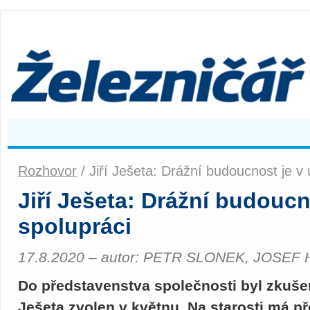
Rozhovor
/ Jiří Ješeta: Drážní budoucnost je v u
Jiří Ješeta: Drážní budoucno
spolupráci
17.8.2020 – autor: PETR SLONEK, JOSEF
Do představenstva společnosti byl zkuše
Ješeta zvolen v květnu. Na starosti má p