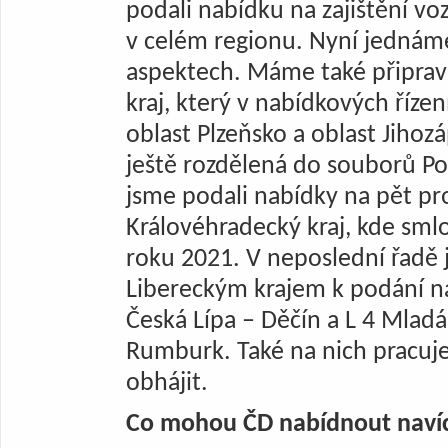
podali nabídku na zajištění vo
v celém regionu. Nyní jednáme
aspektech. Máme také připrav
kraj, který v nabídkových říze
oblast Plzeňsko a oblast Jiho
ještě rozdělená do souborů Po
jsme podali nabídky na pět p
Královéhradecký kraj, kde smlo
roku 2021. V neposlední řadě 
Libereckým krajem k podání na
Česká Lípa – Děčín a L 4 Mladá
Rumburk. Také na nich pracuj
obhájit.
Co mohou ČD nabídnout navíc