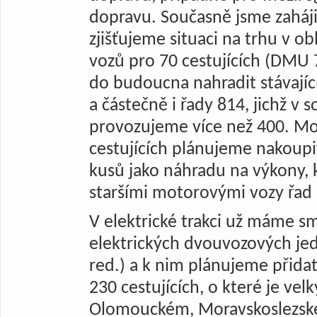
dopravu. Současně jsme zahájil
zjišťujeme situaci na trhu v o
vozů pro 70 cestujících (DMU 
do budoucna nahradit stávají
a částečně i řady 814, jichž v 
provozujeme více než 400. Mo
cestujících plánujeme nakoupi
kusů jako náhradu na výkony, 
staršími motorovými vozy řad 
V elektrické trakci už máme 
elektrických dvouvozových je
red.) a k nim plánujeme přidat
230 cestujících, o které je vel
Olomouckém, Moravskoslezsk