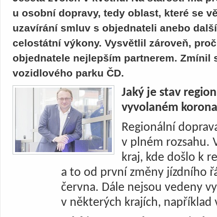
u osobní dopravy, tedy oblast, které se vě
uzavírání smluv s objednateli anebo další
celostátní výkony. Vysvětlil zároveň, pro
objednatele nejlepším partnerem. Zmínil 
vozidlového parku ČD.
Jaký je stav regio
vyvolaném koronav
Regionální doprav
v plném rozsahu. 
kraj, kde došlo k r
a to od první změny jízdního 
června. Dále nejsou vedeny vy
v některých krajích, například