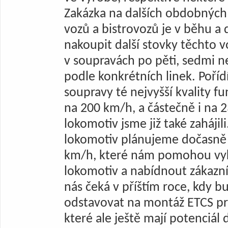
Zakázka na dalších obdobných 
vozů a bistrovozů je v běhu 
nakoupit další stovky těchto 
v soupravách po pěti, sedmi ne
podle konkrétních linek. Poří
soupravy té nejvyšší kvality f
na 200 km/h, a částečně i na
lokomotiv jsme již také zaháji
lokomotiv plánujeme dočasně 
km/h, které nám pomohou vyk
lokomotiv a nabídnout zákazn
nás čeká v příštím roce, kdy 
odstavovat na montáž ETCS prv
které ale ještě mají potenciál 