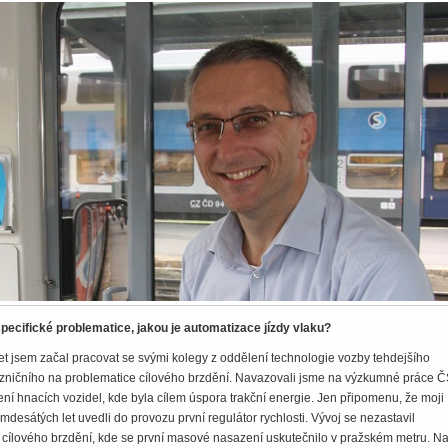
 specifické problematice, jakou je automatizace jízdy vlaku?
t jsem začal pracovat se svými kolegy z oddělení technologie vozby tehdejšího
ničního na problematice cílového brzdění. Navazovali jsme na výzkumné práce 
zení hnacích vozidel, kde byla cílem úspora trakční energie. Jen připomenu, že moji
esátých let uvedli do provozu první regulátor rychlosti. Vývoj se nezastavil
 cílového brzdění, kde se první masové nasazení uskutečnilo v pražském metru. N