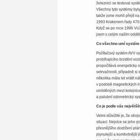
železnici se testoval syst
Všechny tyto systémy byly
takže jsme mohli přejít n
1993 Krakenem řady 470. 
Když se po roce 1996 VUZ P
jsem s celým naším oddě
Co všechno umí systém
Počítačový systém AVV vyk
probíhajícího brzdění voz
propočítává energeticky o
setrvačností, případně si
několika mála let vrátit n
v podobě magnetických in
umístěných mezi kolejnice
a palubní odometrický sy
Co je podle vás největší
Velmi důležité je, že stro
situaci. Nejvíce se jeho 
přesnějšího dodržení plá
plynulejší a komfortnější 