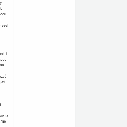
y.
t,
roce
1.
přešel
unkci:
ízdou
hem
ažců
jetí
í
kytuje
čitě