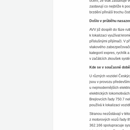
ocení, že vlak zastavuje 
zastavují co nejblíže k p
brzdění přináší trochu čis
Došlo v průběhu nasaze
AVV již dospěl do fáze r
k lokalizaci využívat kr
příslušnými přijímači. V 
vlakového zabezpečovače 
kategorií expres, rychlík
v začátcích zkoušek syst
Kde se v současné době
U různých vozidel Českých
jsou v provozu především
u nejmodernějších elektri
elektrických lokomotivác
Brejlovcích řady 750.7 n
používá k lokalizaci vozid
Stranou nezůstávají v tét
z motorových vozů řady 8
362.166 spolupracuje syst