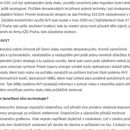
ém OJV, což byl optimalizátor jízdy vlaku, později označený jako regulátor jízdní dob
 ještě analogové. Počátek devadesátých let přinesl pokrok techniky i její dostupnos
a digitální řešení. Prvním testovacím strojem se stal Peršing 163.034 následovaný v 
Začátek komerčního využití AVV pak nastal v roce 2000 na CityElefantech řady 47
raha stal spíše zkušební institucí, kde by vlastní vývoj mohl působit střet zájmů, 
lením do firmy AŽD Praha, kde působíme dodnes.
 AVV?
onává rutinní činnosti při řízení vlaku namísto strojvedoucího. Kromě samočinně
idla k rychlostníkům, návěstidlům a nástupištím plní ještě jednu neméně důležitou f
ptimální jízdní strategii a tu zadává vozidlu, které pak samo jede výběhem neboli j
 samo omezuje rychlost. Právě úspory energie vzniklé touto optimalizací dokáží bě
áklady, které bylo nutno na počátku vynaložit na pořízení traťové části systému AVV
formačních bodů, takzvaných MIBů, které mají vzhled páru podélně položených pr
mi. Tyto MIBy systému AVV poskytují informaci o poloze vlaku v okamžiku jejich pře
stém umožňuje polohu vlaku dále průběžně sledovat.
m benefitem této technologie?
jvedoucího zbavuje regulační nádeničiny, což přináší více prostoru sledovat dopravn
pomoc projevuje za snížené viditelnosti. Dispečerům a výpravčím přináší možnost
novaného grafikonu. Vlak nejede například zbytečně s náskokem, což v závěru pos
jízdu bez zbytečných zastavení při vjezdu do stanice a vyčkávání na čas. Cestující ur