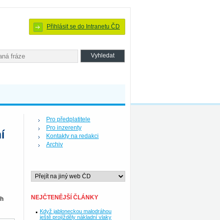
Přihlásit se do Intranetu ČD
Pro předplatitele
Pro inzerenty
í
Kontakty na redakci
Archiv
NEJČTENĚJŠÍ ČLÁNKY
ch
Když jabloneckou malodráhou
ještě projížděly nákladní vlaky