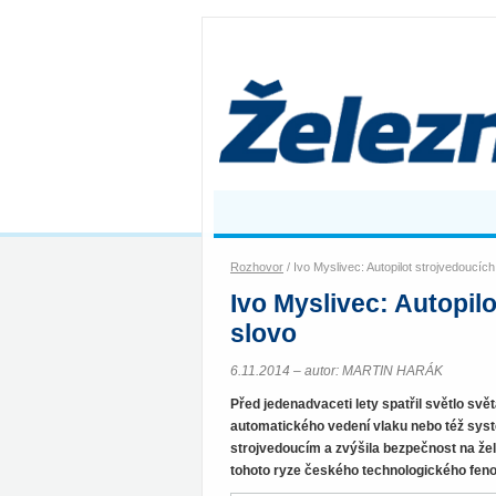
Rozhovor
/ Ivo Myslivec: Autopilot strojvedoucích
Ivo Myslivec: Autopilo
slovo
6.11.2014 – autor: MARTIN HARÁK
Před jedenadvaceti lety spatřil světlo s
automatického vedení vlaku nebo též syst
strojvedoucím a zvýšila bezpečnost na žele
tohoto ryze českého technologického fen