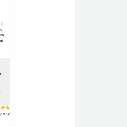
 jím
do
ako
ků.
0
,
):
4.52