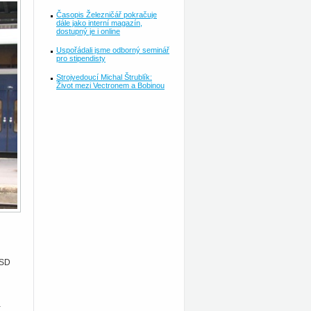
Časopis Železničář pokračuje
dále jako interní magazín,
dostupný je i online
Uspořádali jsme odborný seminář
pro stipendisty
Strojvedoucí Michal Štrublík:
Život mezi Vectronem a Bobinou
ČSD
a