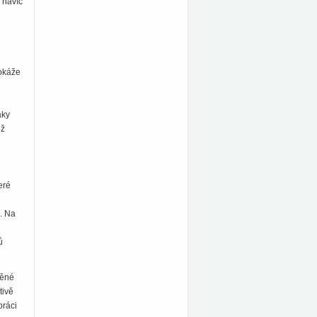
 navíc
.
dokáže
aky
ož
eré
. Na
ů
věné
tivě
práci