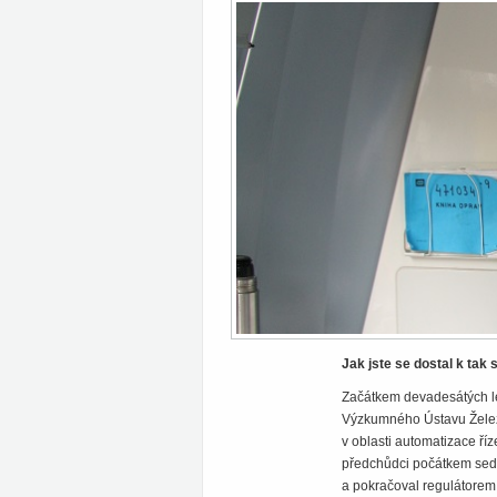
Jak jste se dostal k tak
Začátkem devadesátých le
Výzkumného Ústavu Želez
v oblasti automatizace ří
předchůdci počátkem sedmd
a pokračoval regulátorem