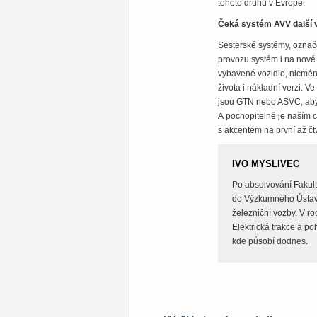
tohoto druhu v Evropě.
Čeká systém AVV další vý
Sesterské systémy, označ
provozu systém i na nové 
vybavené vozidlo, nicmén
života i nákladní verzi. 
jsou GTN nebo ASVC, aby b
A pochopitelně je naším c
s akcentem na první až čt
IVO MYSLIVEC
Po absolvování Fakult
do Výzkumného Ústavu
železniční vozby. V r
Elektrická trakce a p
kde působí dodnes.