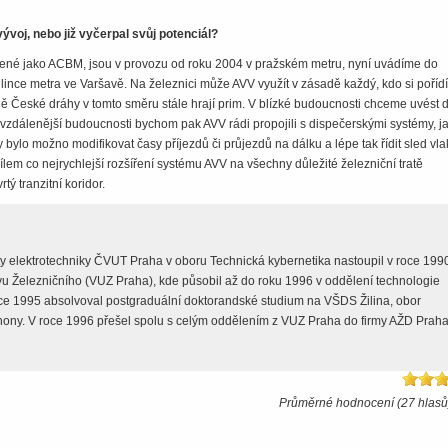
voj, nebo již vyčerpal svůj potenciál?
ené jako ACBM, jsou v provozu od roku 2004 v pražském metru, nyní uvádíme do
lince metra ve Varšavě. Na železnici může AVV využít v zásadě každý, kdo si pořídí
ě České dráhy v tomto směru stále hrají prim. V blízké budoucnosti chceme uvést 
Ve vzdálenější budoucnosti bychom pak AVV rádi propojili s dispečerskými systémy, j
ylo možno modifikovat časy příjezdů či průjezdů na dálku a lépe tak řídit sled vla
ílem co nejrychlejší rozšíření systému AVV na všechny důležité železniční tratě
vrtý tranzitní koridor.
y elektrotechniky ČVUT Praha v oboru Technická kybernetika nastoupil v roce 199
 Železničního (VUZ Praha), kde působil až do roku 1996 v oddělení technologie
oce 1995 absolvoval postgraduální doktorandské studium na VŠDS Žilina, obor
ohony. V roce 1996 přešel spolu s celým oddělením z VUZ Praha do firmy AŽD Praha
Průměrné hodnocení (27 hlasů