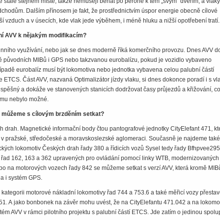
ve stále stejném místě, takže nemusejí běhat po peroně k těm „svým“ dveřím, a vlaky
odchodům. Dalším přínosem je fakt, že prostřednictvím úspor energie obecně cílové
tší vzduch a v úsecích, kde vlak jede výběhem, i méně hluku a nižší opotřebení tratí
ní AVV k nějakým modifikacím?
utinního využívání, nebo jak se dnes moderně říká komerčního provozu. Dnes AVV 
omě původních MIBů i GPS nebo takzvanou eurobalízu, pokud je vozidlo vybaveno
případě eurobalíz musí být lokomotiva nebo jednotka vybavena celou palubní částí
ETCS. Část AVV, nazvaná Optimalizátor jízdy vlaku, si dnes dokonce poradí i s vl
 a spěšný a dokáže ve stanovených stanicích dodržovat časy průjezdů a křižování, c
ému nebylo možné.
 můžeme s cílovým brzděním setkat?
 drah. Magnetické informační body čtou pantografové jednotky CityElefant 471, kt
 v pražské, středočeské a moravskoslezské aglomeraci. Současně je najdeme také
ckých lokomotiv Českých drah řady 380 a řídicích vozů Sysel tedy řady Bfhpvee295
h řad 162, 163 a 362 upravených pro ovládání pomocí linky WTB, modernizovaných
ebo na motorových vozech řady 842 se můžeme setkat s verzí AVV, která kromě MIB
la i systém GPS.
o kategorii motorové nákladní lokomotivy řad 744 a 753.6 a také měřicí vozy přesta
51. A jako bonbonek na závěr mohu uvést, že na City­Elefantu 471.042 a na lokomo
ém AVV v rámci pilotního projektu s palubní částí ETCS. Jde zatím o jedinou spolu