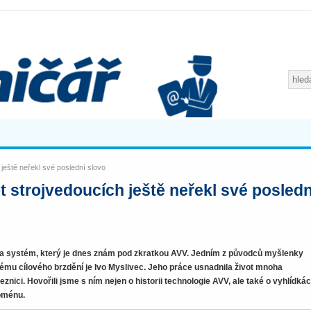
 ještě neřekl své poslední slovo
t strojvedoucích ještě neřekl své posledn
věta systém, který je dnes znám pod zkratkou AVV. Jedním z původců myšlenky
ému cílového brzdění je Ivo Myslivec. Jeho práce usnadnila život mnoha
znici. Hovořili jsme s ním nejen o historii technologie AVV, ale také o vyhlídká
oménu.