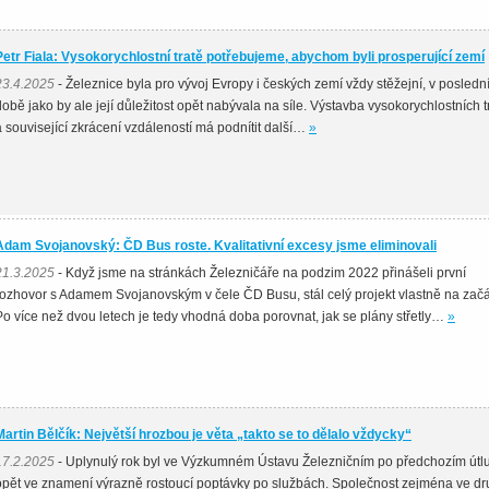
Petr Fiala: Vysokorychlostní tratě potřebujeme, abychom byli prosperující zemí
23.4.2025
- Železnice byla pro vývoj Evropy i českých zemí vždy stěžejní, v posledn
době jako by ale její důležitost opět nabývala na síle. Výstavba vysokorychlostních tr
a související zkrácení vzdáleností má podnítit další…
»
Adam Svojanovský: ČD Bus roste. Kvalitativní excesy jsme eliminovali
21.3.2025
- Když jsme na stránkách Železničáře na podzim 2022 přinášeli první
rozhovor s Adamem Svojanovským v čele ČD Busu, stál celý projekt vlastně na začá
Po více než dvou letech je tedy vhodná doba porovnat, jak se plány střetly…
»
Martin Bělčík: Největší hrozbou je věta „takto se to dělalo vždycky“
17.2.2025
- Uplynulý rok byl ve Výzkumném Ústavu Železničním po předchozím út
opět ve znamení výrazně rostoucí poptávky po službách. Společnost zejména ve d