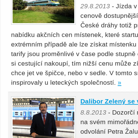
29.8.2013
- Jízda v
cenově dostupnější 
České dráhy totiž p
nabídku akčních cen místenek, které startuj
extrémním případě ale lze získat místenku
tarify jsou proměnlivé v čase podle stupně
si cestující nakoupí, tím nižší cenu může zí
chce jet ve špičce, nebo v sedle. V tomto
inspirovaly u leteckých společností.
»
Dalibor Zelený se 
8.8.2013
- Dozorčí 
na svém mimořádné
odvolání Petra Žal