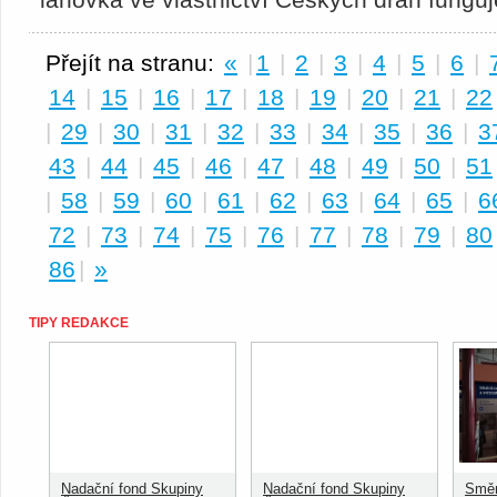
Přejít na stranu:
«
|
1
|
2
|
3
|
4
|
5
|
6
|
14
|
15
|
16
|
17
|
18
|
19
|
20
|
21
|
22
|
29
|
30
|
31
|
32
|
33
|
34
|
35
|
36
|
3
43
|
44
|
45
|
46
|
47
|
48
|
49
|
50
|
51
|
58
|
59
|
60
|
61
|
62
|
63
|
64
|
65
|
6
72
|
73
|
74
|
75
|
76
|
77
|
78
|
79
|
80
86
|
»
TIPY REDAKCE
Nadační fond Skupiny
Nadační fond Skupiny
Směn