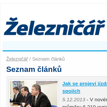
Železničář
/ Seznam článků
Seznam článků
Jak se projeví jíz
spojích
5.12.2013
- V nové
průměru 6 210 regi