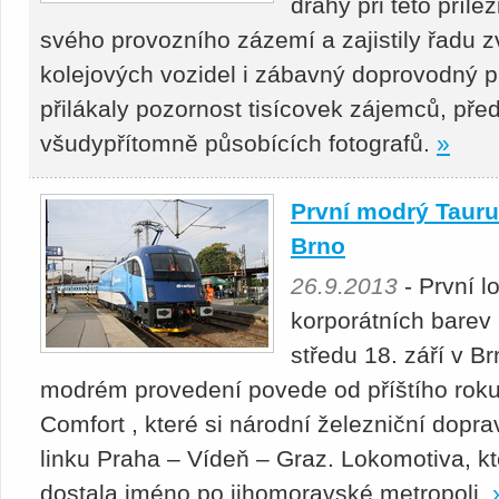
dráhy při této přílež
svého provozního zázemí a zajistily řadu zv
kolejových vozidel i zábavný doprovodný p
přilákaly pozornost tisícovek zájemců, pře
všudypřítomně působících fotografů.
»
První modrý Taurus
Brno
26.9.2013
- První l
korporátních barev 
středu 18. září v 
modrém provedení povede od příštího roku
Comfort , které si národní železniční dopr
linku Praha – Vídeň – Graz. Lokomotiva, k
dostala jméno po jihomoravské metropoli.