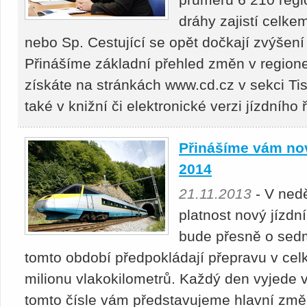
dráhy zajistí celke
nebo Sp. Cestující se opět dočkají zvýšení
Přinášíme základní přehled změn v region
získáte na stránkách www.cd.cz v sekci T
také v knižní či elektronické verzi jízdního 
Přinášíme vám no
2014
21.11.2013
- V nedě
platnost nový jízd
bude přesně o sedm
tomto období předpokládají přepravu v ce
milionu vlakokilometrů. Každý den vyjede 
tomto čísle vám představujeme hlavní změ