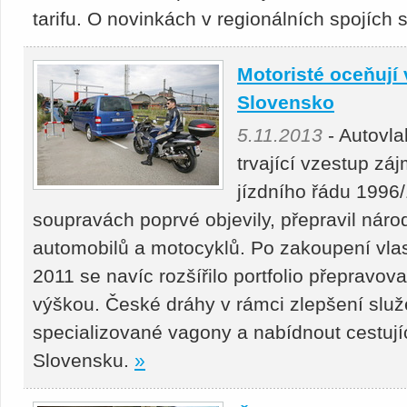
tarifu. O novinkách v regionálních spojích s
Motoristé oceňují
Slovensko
5.11.2013
- Autovla
trvající vzestup záj
jízdního řádu 1996
soupravách poprvé objevily, přepravil náro
automobilů a motocyklů. Po zakoupení vla
2011 se navíc rozšířilo portfolio přepravova
výškou. České dráhy v rámci zlepšení služe
specializované vagony a nabídnout cestujíc
Slovensku.
»