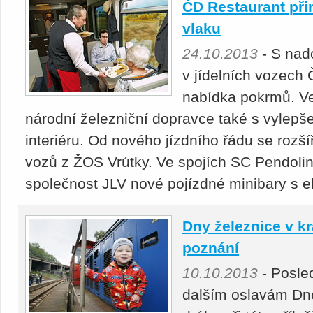
ČD Restaurant př
vlaku
24.10.2013
- S nadc
v jídelních vozech
nabídka pokrmů. Ve
národní železniční dopravce také s vylepše
interiéru. Od nového jízdního řádu se roz
vozů z ŽOS Vrútky. Ve spojích SC Pendolin
společnost JLV nové pojízdné minibary s el
Dny železnice v kra
poznání
10.10.2013
- Posled
dalším oslavám Dne