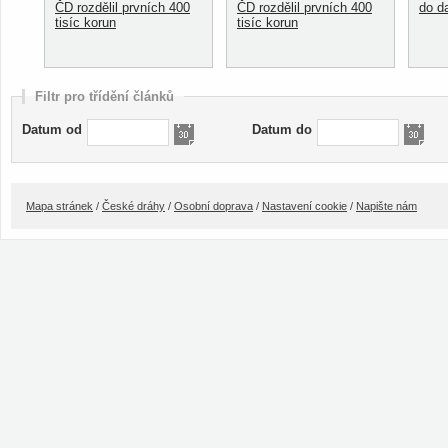
ČD rozdělil prvních 400
ČD rozdělil prvních 400
do d
tisíc korun
tisíc korun
Filtr pro třídění článků
Datum od
Datum do
Mapa stránek
/
České dráhy
/
Osobní doprava
/
Nastavení cookie
/
Napište nám