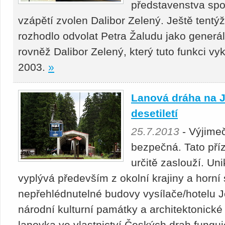
představenstva spol
vzápětí zvolen Dalibor Zelený. Ještě tentý
rozhodlo odvolat Petra Žaludu jako generáln
rovněž Dalibor Zelený, který tuto funkci vy
2003.
»
Lanová dráha na J
desetiletí
25.7.2013
- Výjimeč
bezpečná. Tato příz
určitě zaslouží. Un
vyplývá především z okolní krajiny a horní 
nepřehlédnutelné budovy vysílače/hotelu Je
národní kulturní památky a architektonické
lanovka ve vlastnictví Českých drah funguj