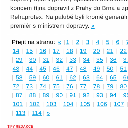
koncem října dopravil z Prahy do Brna a zp
Rehaprotex. Na palubě byli kromě generál
premiér s ministrem dopravy.
»
Přejít na stranu:
«
|
1
|
2
|
3
|
4
|
5
|
6
|
14
|
15
|
16
|
17
|
18
|
19
|
20
|
21
|
22
|
29
|
30
|
31
|
32
|
33
|
34
|
35
|
36
|
3
43
|
44
|
45
|
46
|
47
|
48
|
49
|
50
|
51
|
58
|
59
|
60
|
61
|
62
|
63
|
64
|
65
|
6
72
|
73
|
74
|
75
|
76
|
77
|
78
|
79
|
80
|
87
|
88
|
89
|
90
|
91
|
92
|
93
|
94
|
9
101
|
102
|
103
|
104
|
105
|
106
|
107
|
113
|
114
|
»
TIPY REDAKCE