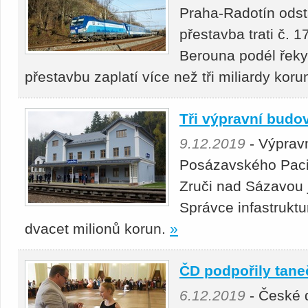
Praha-Radotín odsta
přestavba trati č. 1
Berouna podél řek
přestavbu zaplatí více než tři miliardy koru
Tři výpravní budo
9.12.2019
- Výpravn
Posázavského Paci
Zruči nad Sázavou 
Správce infastruktu
dvacet milionů korun.
»
ČD podpořily tane
6.12.2019
- České d