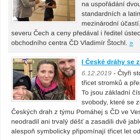
na uspořádání dvou
standardních a lat
mezinárodní účastí
severu Čech a ceny předával i ředitel úst
obchodního centra ČD Vladimír Štochl.
»
I České dráhy se z
6.12.2019
- Čtyři s
třicet stromků a pře
To jsou základní čí
svobody, které se z
Českých drah z týmu Pomáhej s ČD ve Vest
neodradil ani trvalý déšť a zasadili dvě ja
alespoň symbolicky připomínají třicet let 