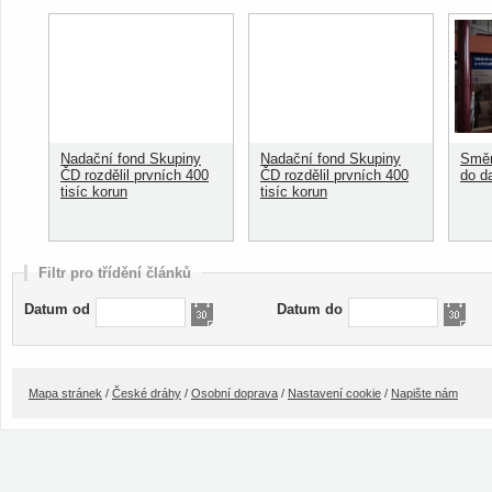
Nadační fond Skupiny
Nadační fond Skupiny
Směn
ČD rozdělil prvních 400
ČD rozdělil prvních 400
do d
tisíc korun
tisíc korun
Filtr pro třídění článků
Datum od
Datum do
Mapa stránek
/
České dráhy
/
Osobní doprava
/
Nastavení cookie
/
Napište nám