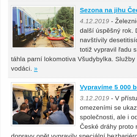
Sezona na jihu Č
4.12.2019
- Železn
další úspěšný rok.
navštívily desetitis
totiž vypravil řadu 
táhla parní lokomotiva Všudybylka. Služby Č
vodáci.
»
Vypravíme 5 000 b
3.12.2019
- V příst
omezeními se ukazu
společnosti, ale i 
České dráhy proto 
dopravy opět vypravily speciální bezbariér