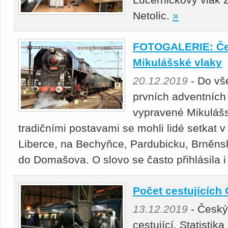
Netolic.
»
FOTOGALERIE: Čes
Mikulášské vlaky
20.12.2019
- Do vše
prvních adventních
vypravené Mikulášs
tradičními postavami se mohli lidé setkat v 
Liberce, na Bechyňce, Pardubicku, Brněns
do Domašova. O slovo se často přihlásila i
Počet cestujících 
13.12.2019
- Český
cestující. Statistik