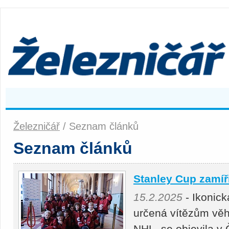
Železničář
/ Seznam článků
Seznam článků
Stanley Cup zamíř
15.2.2025
- Ikonick
určená vítězům vě
NHL, se objevila v