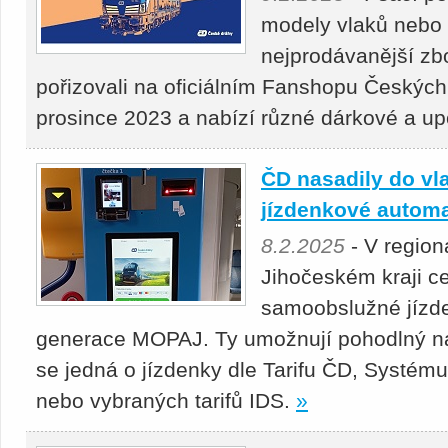
modely vlaků nebo 
nejprodávanější zbož
pořizovali na oficiálním Fanshopu Českých
prosince 2023 a nabízí různé dárkové a 
ČD nasadily do vl
jízdenkové autom
8.2.2025
- V region
Jihočeském kraji c
samoobslužné jízd
generace MOPAJ. Ty umožnují pohodlný nák
se jedná o jízdenky dle Tarifu ČD, Systému
nebo vybraných tarifů IDS.
»