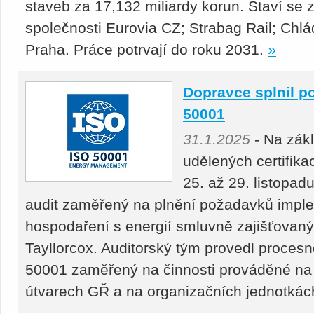
staveb za 17,132 miliardy korun. Staví se 
společnosti Eurovia CZ; Strabag Rail; Chlá
Praha. Práce potrvají do roku 2031.
»
Dopravce splnil p
50001
31.1.2025
- Na zák
udělených certifik
25. až 29. listopadu
audit zaměřený na plnění požadavků imple
hospodaření s energií smluvně zajišťovaný 
Tayllorcox. Auditorský tým provedl procesn
50001 zaměřený na činnosti prováděné na
útvarech GŘ a na organizačních jednotkác