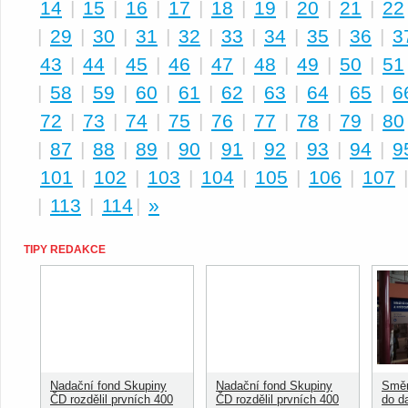
14
|
15
|
16
|
17
|
18
|
19
|
20
|
21
|
22
|
29
|
30
|
31
|
32
|
33
|
34
|
35
|
36
|
3
43
|
44
|
45
|
46
|
47
|
48
|
49
|
50
|
51
|
58
|
59
|
60
|
61
|
62
|
63
|
64
|
65
|
6
72
|
73
|
74
|
75
|
76
|
77
|
78
|
79
|
80
|
87
|
88
|
89
|
90
|
91
|
92
|
93
|
94
|
9
101
|
102
|
103
|
104
|
105
|
106
|
107
|
113
|
114
|
»
TIPY REDAKCE
Nadační fond Skupiny
Nadační fond Skupiny
Směn
ČD rozdělil prvních 400
ČD rozdělil prvních 400
do d