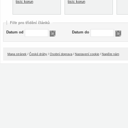
tisíc korun
tisíc korun
Filtr pro třídění článků
Datum od
Datum do
Mapa stránek
/
České dráhy
/
Osobní doprava
/
Nastavení cookie
/
Napište nám