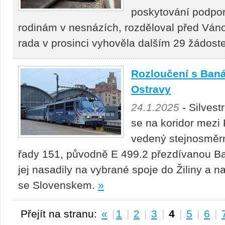
poskytování podpor
rodinám v nesnázích, rozděloval před Ván
rada v prosinci vyhověla dalším 29 žádos
Rozloučení s Baná
Ostravy
24.1.2025
- Silvest
se na koridor mezi
vedený stejnosměrn
řady 151, původně E 499.2 přezdívanou Ba
jej nasadily na vybrané spoje do Žiliny a n
se Slovenskem.
»
Přejít na stranu:
«
|
1
|
2
|
3
|
4
|
5
|
6
|