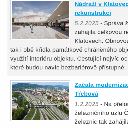
Nádraží v Klatove
rekonstrukcí
5.2.2025
- Správa ž
zahájila celkovou r
Klatovech. Obnovou
tak i obě křídla památkově chráněného obj
využití interiéru objektu. Cestující nejvíc o
které budou navíc bezbariérově přístupné.
Začala modernizac
Třebová
1.2.2025
- Na přel
železničního uzlu 
železnic tak zaháji