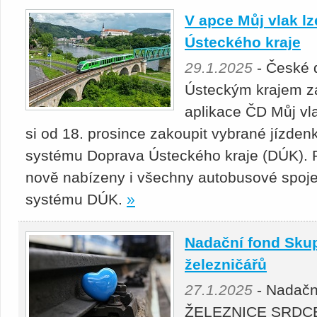
V apce Můj vlak lz
Ústeckého kraje
29.1.2025
- České d
Ústeckým krajem za
aplikace ČD Můj vla
si od 18. prosince zakoupit vybrané jízde
systému Doprava Ústeckého kraje (DÚK). P
nově nabízeny i všechny autobusové spoj
systému DÚK.
»
Nadační fond Skup
železničářů
27.1.2025
- Nadačn
ŽELEZNICE SRDCEM