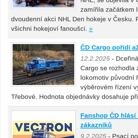
zamířila začátkem 
dvoudenní akci NHL Den hokeje v Česku. Pr
všichni hokejoví fanoušci.
»
ČD Cargo pořídí a
12.2.2025
- Dceřin
Cargo se rozhodla 
lokomotiv původní 
výběrovém řízení v
Třebové. Hodnota objednávky dosahuje přibl
Fanshop ČD hlásí 
zákazníků
9.2.2025
- Psací po