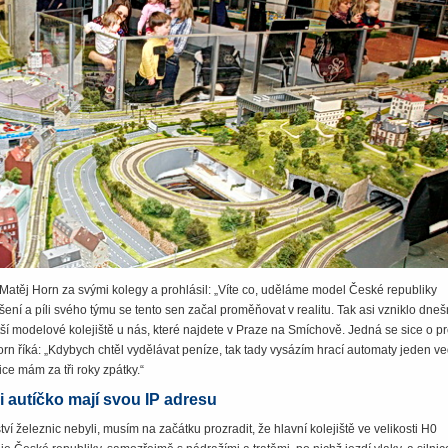
el Matěj Horn za svými kolegy a prohlásil: „Víte co, uděláme model České republiky
ení a píli svého týmu se tento sen začal proměňovat v realitu. Tak asi vzniklo dneš
tší modelové kolejiště u nás, které najdete v Praze na Smíchově. Jedná se sice o pr
orn říká: „Kdybych chtěl vydělávat peníze, tak tady vysázím hrací automaty jeden ve­
ce mám za tři roky zpátky.“
 autíčko mají svou IP adresu
vství železnic nebyli, musím na začátku prozradit, že hlavní kolejiště ve velikosti H0