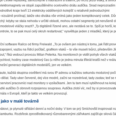
je České republiky, samozřejmě s nádražími a tratěmi, po nichž jezdí vlaky, a silnic
elektromagnetu ve stopě zapuštěného ocelového drátu autíčka. Snad neprozradím 
ednotlivé kraje tvoří 13 elektricky oddělených kolejišť s relativně jednoduchými
 se vizuálně prolínají, takže oko diváka vše vnímá jako jeden komplikovaný celek. D
uchý: kdyby se stala nehoda v určité oblasti, mohou ostatní segmenty jet nerušeně d
delové vláčky srazit? „Ty digitálně řízené ano, ale nestává se to. Spíš je horší, k
trole, to se pak musí celý okruh restartovat,“ vysvětluje jeden z mladíků, který je 
rční software Railco od firmy Freiwald. „To je ovšem jen nástroj k tomu, jak řídit pro
zapojení, vazbu na řídicí počítač, grafikon vlaků – to vše museli tvůrci, především Jiř
out,“ říká vedoucí provozu Milan Peterka. Na monitorech je vidět pohyb všech vlaků
rychlost, hodiny zase modelový čas (u něho je jedna minuta třikrát kratší než v reálu
ešní generaci digitálních modelářů, jen ve velkém.
auto, každá skupina osvětlení má svou IP adresu a každou sekundu modulový počí
 dělat. Tady uber červené, dej více modré, začni se rozednívat, tady zastav, teď se 
servisní pracovníci nad monitory s vysílačkami. Jen tu tam musí vyběhnout na kolej
dlé autíčko či obnovit rozpojenou soupravu. Autíčka zlobí víc, než by si provozovat
 mála v Evropě, kteří je takto ve velkém provozují.
 jako v malé továrně
ovi, je plynulé střídání denní a noční doby. V tom se prý Smíchovští inspirovali n
amburku. Rozbřesk zprostředkovaný různobarevnými zářivkami zajišťuje silová čá