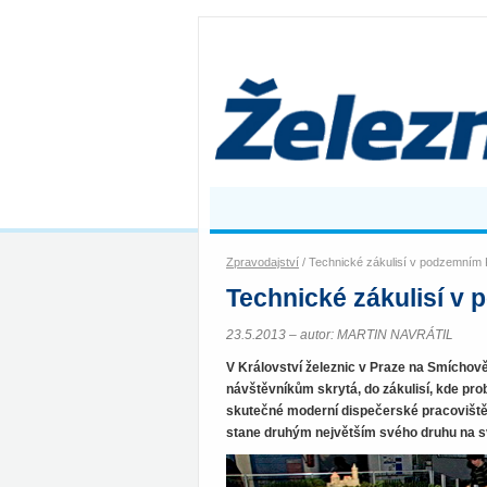
Zpravodajství
/ Technické zákulisí v podzemním K
Technické zákulisí v 
23.5.2013 – autor: MARTIN NAVRÁTIL
V Království železnic v Praze na Smíchově
návštěvníkům skrytá, do zákulisí, kde prob
skutečné moderní dispečerské pracoviště.
stane druhým největším svého druhu na s