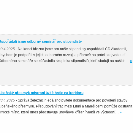
Uspořádali jsme odborný seminář pro stipendisty
30.4.2025
- Na konci března jsme pro naše stipendisty uspořádali ČD Akademii,
abychom je podpořili v jejich odborném rozvoji a přípravě na práci strojvedoucí.
Odborného semináře se zúčastnila skupinka stipendistů, kteří studují na našich…
»
Libeňský přesmyk odstraní úzké hrdlo na koridoru
28.4.2025
- Správa železnic hledá zhotovitele dokumentace pro povolení stavby
Libeňského přesmyku. Přebudování trati mezi Libní a Malešicemi pomůže odstranit
kritické místo, které dnes představuje úrovňové křížení vlaků ve východní…
»