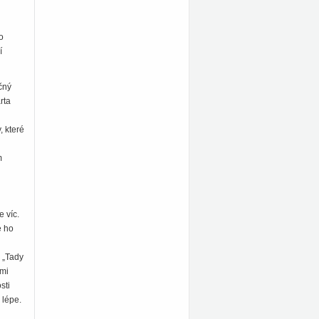
o
í
čný
rta
, které
m
e víc.
e ho
. „Tady
ými
sti
 lépe.