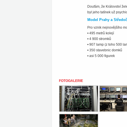
Doufám, že Království žel
byl jeho tatínek už psych
Model Prahy a Středo
Pro vznik nejnovějšího mo
• 495 metrů kolejí
• 4 900 stromků
• 907 lamp (z toho 500 l
• 350 stavebnic domků
• asi 5 000 figurek
FOTOGALERIE