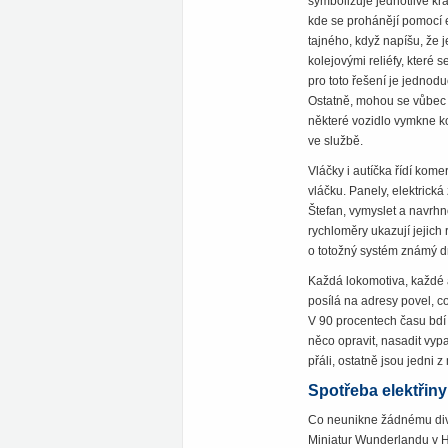
symbolizuje jednotlivé kra
kde se prohánějí pomocí 
tajného, když napíšu, že j
kolejovými reliéfy, které
pro toto řešení je jednod
Ostatně, mohou se vůbec mo
některé vozidlo vymkne kon
ve službě.
Vláčky i autíčka řídí kome
vláčku. Panely, elektrická 
Štefan, vymyslet a navrhn
rychloměry ukazují jejich 
o totožný systém známý dn
Každá lokomotiva, každé 
posílá na adresy povel, co
V 90 procentech času bdí 
něco opravit, nasadit vypa
přáli, ostatně jsou jedni z
Spotřeba elektřiny
Co neunikne žádnému divák
Miniatur Wunderlandu v H