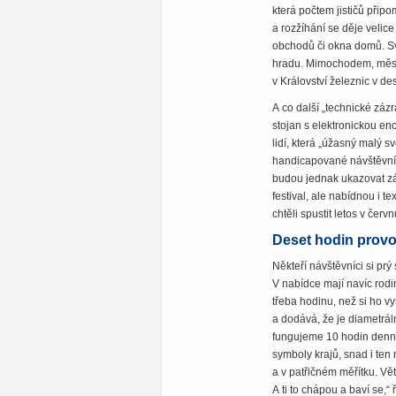
která počtem jističů přip
a rozžíhání se děje velic
obchodů či okna domů. Sv
hradu. Mimochodem, měsíčn
v Království železnic v des
A co další „technické záz
stojan s elektronickou enc
lidí, která „úžasný malý s
handicapované návštěvníky
budou jednak ukazovat záb
festival, ale nabídnou i t
chtěli spustit letos v červ
Deset hodin provo
Někteří návštěvníci si prý 
V nabídce mají navíc rodin
třeba hodinu, než si ho v
a dodává, že je diametráln
fungujeme 10 hodin denně
symboly krajů, snad i ten 
a v patřičném měřítku. Vět
A ti to chápou a baví se,“ 