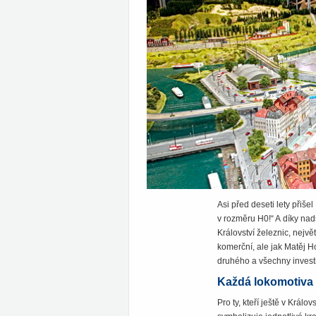
Asi před deseti lety přiš
v rozměru H0!“ A díky nadš
Království železnic, nejvě
komerční, ale jak Matěj H
druhého a všechny investi
Každá lokomotiva i
Pro ty, kteří ještě v Králo