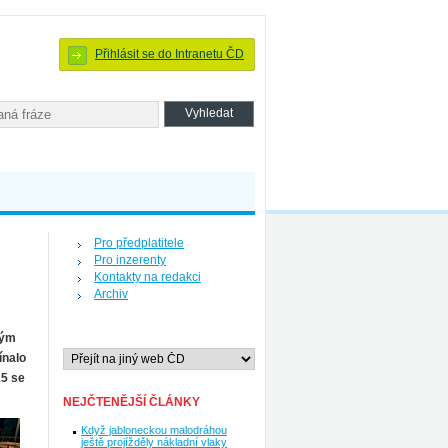
Přihlásit se do Intranetu ČD
Pro předplatitele
Pro inzerenty
Kontakty na redakci
Archiv
ným
ínalo
15 se
NEJČTENĚJŠÍ ČLÁNKY
Když jabloneckou malodráhou
ještě projížděly nákladní vlaky