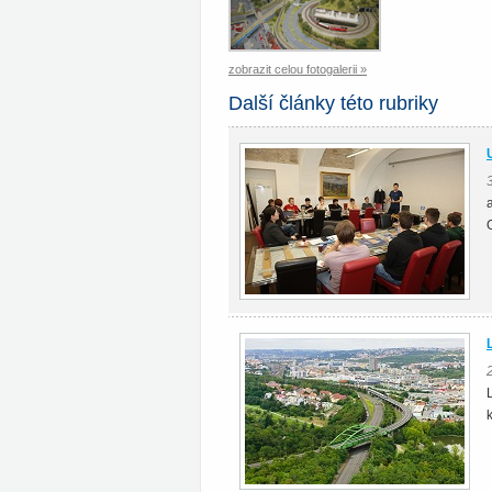
zobrazit celou fotogalerii »
Další články této rubriky