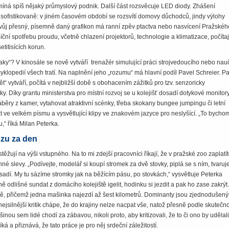
omíná spíš nějaký průmyslový podnik. Další část rozsvěcuje LED diody. Zhášení
e sofistikovaně: v jiném časovém období se rozsvítí domovy důchodců, jindy výlohy
ůj přesný, písemně daný grafikon má ranní zpěv ptactva nebo nasvícení Pražskéh
í spotřebu proudu, včetně chlazení projektorů, technologie a klimatizace, počítaj
etitisících korun.
raky“? V kinosále se nově vytváří trenažér simulující práci strojvedoucího nebo nau
yklopedií všech tratí. Na naplnění jeho „rozumu“ má hlavní podíl Pavel Schreier. Pa
vět“ vytváří, počítá v nejbližší době s obohacením zážitků pro tzv. senzoricky
. Díky grantu ministerstva pro místní rozvoj se u kolejišť dosadí dotykové monitory
ěry z kamer, vytahovat atraktivní scénky, třeba skokany bungee jumpingu či letní
ext ve velkém písmu a vysvětlující klipy ve znakovém jazyce pro neslyšící. „To bycho
nu,“ říká Milan Peterka.
zu za den
stěžují na výši vstupného. Na to mi zdejší pracovníci říkají, že v pražské zoo zaplatít
né slevy. „Podívejte, modelář si koupí stromek za dvě stovky, piplá se s ním, tvaruj
ysadí. My tu sázíme stromky jak na běžícím pásu, po stovkách,“ vysvětluje Peterka
ě odlišné sundat z domácího kolejiště igelit, hodinku si jezdit a pak ho zase zakrýt
, přičemž jedna mašinka najezdí až šest kilometrů. Dominanty jsou zjednodušen
nejsilnější kritik chápe, že do krajiny nelze nacpat vše, natož přesně podle skutečno
šinou sem lidé chodí za zábavou, nikoli proto, aby kritizovali, že to či ono by udělali
říká a přiznává, že tato práce je pro něj srdeční záležitostí.