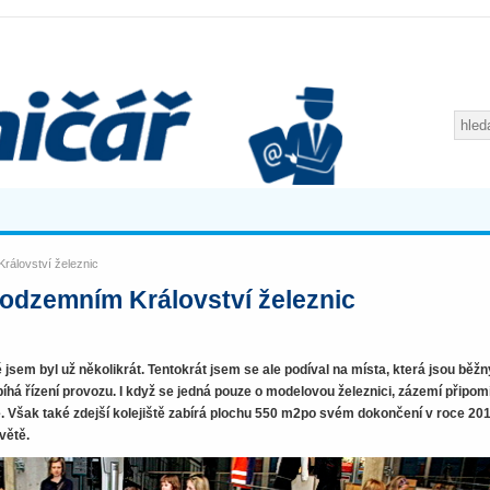
rálovství železnic
podzemním Království železnic
 jsem byl už několikrát. Tentokrát jsem se ale podíval na místa, která jsou běž
íhá řízení provozu. I když se jedná pouze o modelovou železnici, zázemí připom
 Však také zdejší kolejiště zabírá plochu 550 m2po svém dokončení v roce 20
větě.