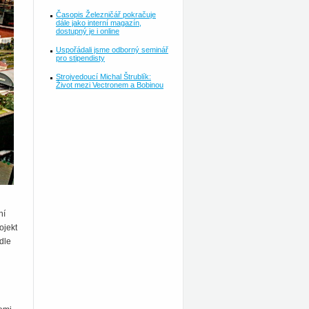
Časopis Železničář pokračuje
dále jako interní magazín,
dostupný je i online
Uspořádali jsme odborný seminář
pro stipendisty
Strojvedoucí Michal Štrublík:
Život mezi Vectronem a Bobinou
ní
ojekt
dle