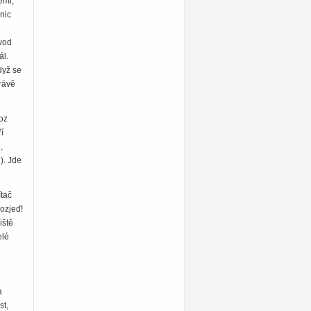
emi,
nic
ůvod
ál.
dyž se
právě
voz
í
,
). Jde
tač
rozjeď!
iště
elé
a
st,