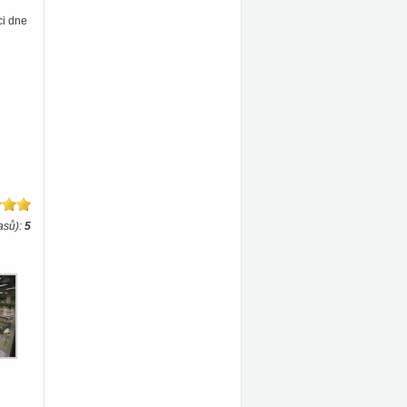
ci dne
asů):
5