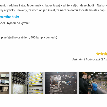
eznic nad­chne i vás. Jeden malý chlapec tu prý vydržel celých deset hodin. Na kon
icky a fyzicky unavený, zatímco on jen křičel, že nechce domů. Docela ho ale chápu.
českého kraje
delu bylo třeba vyrobit:
amp veřejného osvětlení, 400 lamp v domech)
Průměrné hodnocení (2 hl