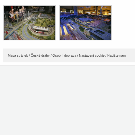
Mapa stránek
/
České dráhy
/
Osobní doprava
/
Nastavení cookie
/
Napište nám