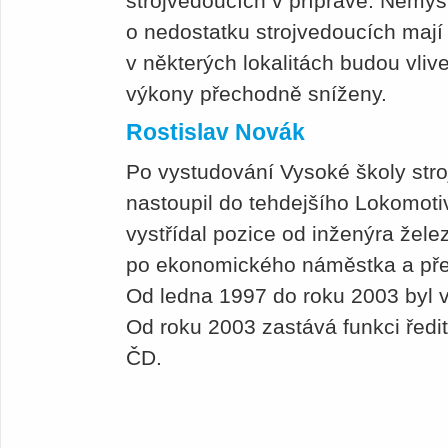
strojvedoucích v přípravě. Nemysl
o nedostatku strojvedoucích mají
v některých lokalitách budou vliv
výkony přechodně sníženy.
Rostislav Novák
Po vystudování Vysoké školy stro
nastoupil do tehdejšího Lokomoti
vystřídal pozice od inženýra želez
po ekonomického náměstka a pře
Od ledna 1997 do roku 2003 byl 
Od roku 2003 zastává funkci ředi
ČD.