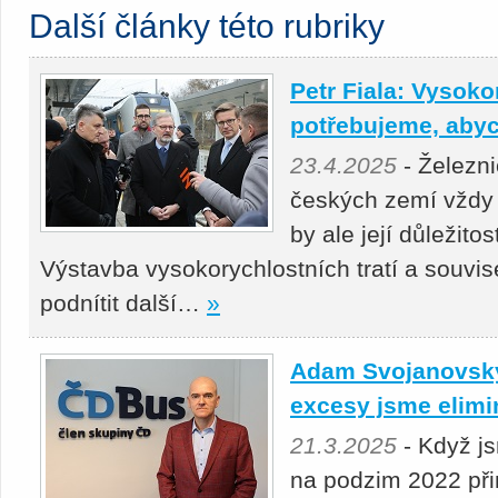
Další články této rubriky
Petr Fiala: Vysoko
potřebujeme, abyc
23.4.2025
- Železni
českých zemí vždy 
by ale její důležito
Výstavba vysokorychlostních tratí a souvis
podnítit další…
»
Adam Svojanovský:
excesy jsme elimi
21.3.2025
- Když j
na podzim 2022 přin