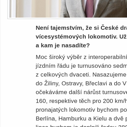
Není tajemstvím, že si České dr
vícesystémových lokomotiv. Už 
a kam je nasadíte?
Moc široký výběr z interoperabi
jízdním řádu je turnusováno sed
z celkových dvaceti. Nasazujeme 
do Žiliny, Ostravy, Břeclavi a do 
očekáváme další nárůst turnusové
160, respektive těch pro 200 km
pronajatých lokomotiv bychom pos
Berlína, Hamburku a Kielu a dvě p