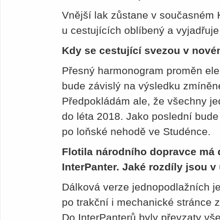
Vnější lak zůstane v současném K
u cestujících oblíbený a vyjadřuj
Kdy se cestující svezou v nov
Přesný harmonogram proměn elek
bude závislý na výsledku zmíněn
Předpokládám ale, že všechny je
do léta 2018. Jako poslední bud
po loňské nehodě ve Studénce.
Flotila národního dopravce má 
InterPanter. Jaké rozdíly jsou 
Dálková verze jednopodlažních j
po trakční i mechanické stránce z
Do InterPanterů byly převzaty vš