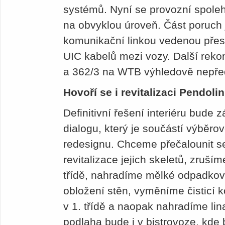
systémů. Nyní se provozní spoleh
na obvyklou úroveň. Část poruch 
komunikační linkou vedenou přes
UIC kabelů mezi vozy. Další reko
a 362/3 na WTB výhledově nepř
Hovoří se i revitalizaci Pendoli
Definitivní řešení interiéru bude 
dialogu, který je součástí výběro
redesignu. Chceme přečalounit s
revitalizace jejich skeletů, zruš
třídě, nahradíme mělké odpadkové
obložení stěn, vyměníme čisticí k
v 1. třídě a naopak nahradíme lin
podlaha bude i v bistrovoze, kde