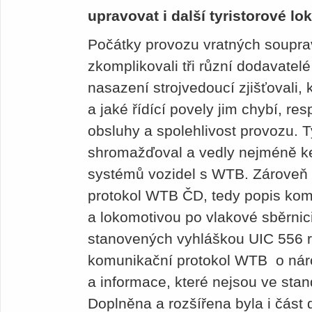
upravovat i další tyristorové l
Počátky provozu vratných soupra
zkomplikovali tři různí dodavatelé
nasazení strojvedoucí zjišťovali,
a jaké řídící povely jim chybí, res
obsluhy a spolehlivost provozu. 
shromažďoval a vedly nejméně k
systémů vozidel s WTB. Zároveň 
protokol WTB ČD, tedy popis kom
a lokomotivou po vlakové sběrnici
stanovených vyhláškou UIC 556 r
komunikační protokol WTB o národ
a informace, které nejsou ve sta
Doplněna a rozšířena byla i část 