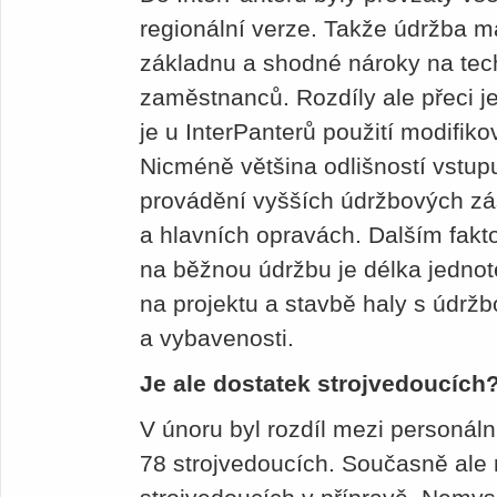
regionální verze. Takže údržba 
základnu a shodné nároky na tech
zaměstnanců. Rozdíly ale přeci je
je u InterPanterů použití modifi
Nicméně většina odlišností vstup
provádění vyšších údržbových zá
a hlavních opravách. Dalším fakt
na běžnou údržbu je délka jedno
na projektu a stavbě haly s údrž
a vybavenosti.
Je ale dostatek strojvedoucích
V únoru byl rozdíl mezi personál
78 strojvedoucích. Současně ale