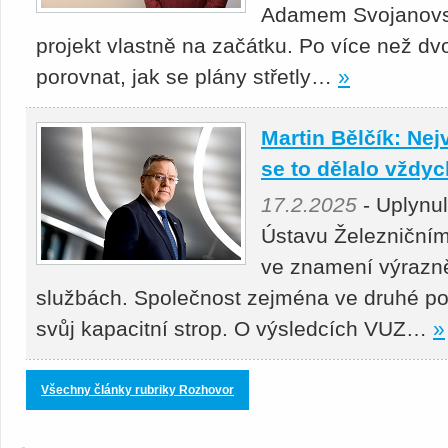
Adamem Svojanovsk
projekt vlastně na začátku. Po více než dv
porovnat, jak se plány střetly…
»
Martin Bělčík: Nej
se to dělalo vždy
17.2.2025
- Uplynu
Ústavu Železniční
ve znamení výrazně
službách. Společnost zejména ve druhé po
svůj kapacitní strop. O výsledcích VUZ…
»
Všechny články rubriky Rozhovor