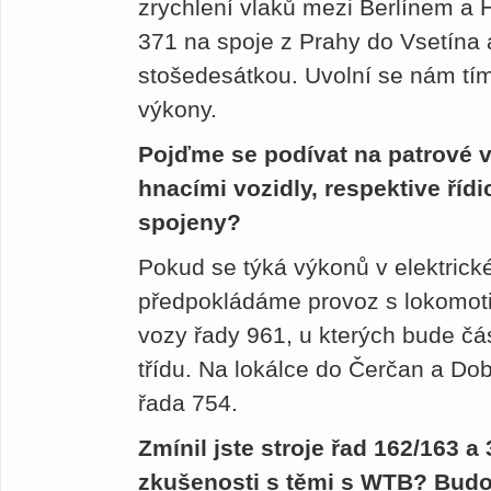
zrychlení vlaků mezi Berlínem a
371 na spoje z Prahy do Vsetína 
stošedesátkou. Uvolní se nám tím 
výkony.
Pojďme se podívat na patrové 
hnacími vozidly, respektive říd
spojeny?
Pokud se týká výkonů v elektrické
předpokládáme provoz s lokomoti
vozy řady 961, u kterých bude čá
třídu. Na lokálce do Čerčan a Do
řada 754.
Zmínil jste stroje řad 162/163 
zkušenosti s těmi s WTB? Budo