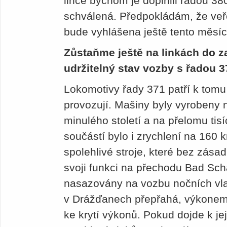
lince bychom je doplnili řadou 38
schválená. Předpokládám, že ve
bude vyhlášena ještě tento měsíc
Zůstaňme ještě na linkách do za
udržitelný stav vozby s řadou 
Lokomotivy řady 371 patří k tom
provozují. Mašiny byly vyrobeny
minulého století a na přelomu tisíc
součástí bylo i zrychlení na 160
spolehlivé stroje, které bez zásad
svoji funkci na přechodu Bad Scha
nasazovány na vozbu nočních vlak
v Drážďanech přepřahá, výkonem a
ke krytí výkonů. Pokud dojde k je