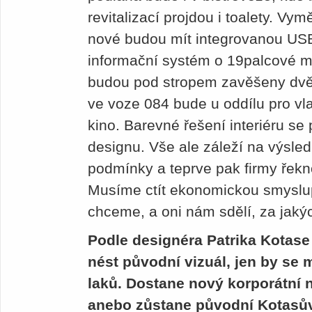
revitalizací projdou i toalety. Vym
nové budou mít integrovanou US
informační systém o 19palcové m
budou pod stropem zavěšeny dvě
ve voze 084 bude u oddílu pro v
kino. Barevné řešení interiéru se
designu. Vše ale záleží na výsled
podmínky a teprve pak firmy řek
Musíme ctít ekonomickou smyslup
chceme, a oni nám sdělí, za jak
Podle designéra Patrika Kotase
nést původní vizuál, jen by se 
laků. Dostane nový korporátní n
anebo zůstane původní Kotasův