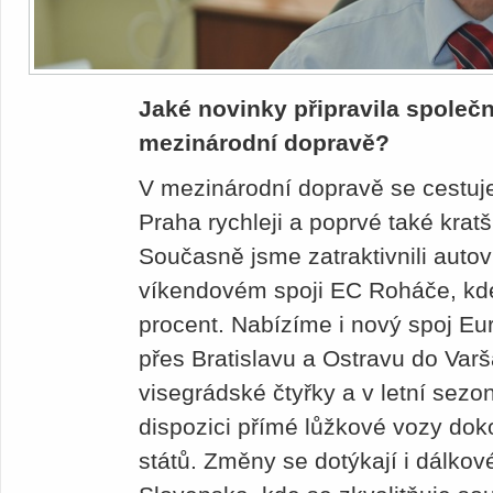
Jaké novinky připravila společn
mezinárodní dopravě?
V mezinárodní dopravě se cestuje
Praha rychleji a poprvé také kratš
Současně jsme zatraktivnili auto
víkendovém spoji EC Roháče, kd
procent. Nabízíme i nový spoj Eu
přes Bratislavu a Ostravu do Varš
visegrádské čtyřky a v letní sez
dispozici přímé lůžkové vozy dok
států. Změny se dotýkají i dálkov