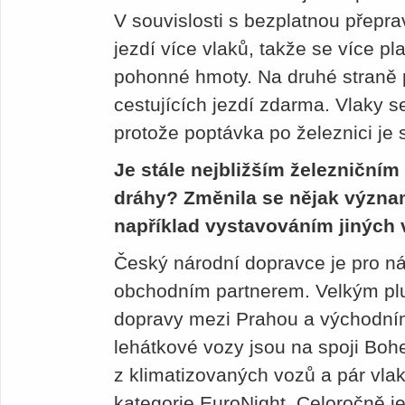
V souvislosti s bezplatnou přepr
jezdí více vlaků, takže se více pl
pohonné hmoty. Na druhé straně p
cestujících jezdí zdarma. Vlaky se
protože poptávka po železnici je 
Je stále nejbližším železniční
dráhy? Změnila se nějak význa
například vystavováním jiných
Český národní dopravce je pro ná
obchodním partnerem. Velkým plu
dopravy mezi Prahou a východní
lehátkové vozy jsou na spoji Bo
z klimatizovaných vozů a pár vla
kategorie EuroNight. Celoročně j