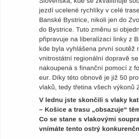
Slovenska, kde se zkvalitňuje s
jezdí ucelené rychlíky v celé tras
Banské Bystrice, nikoli jen do Zv
do Bystrice. Tuto změnu si objedn
připravuje na liberalizaci linky z 
kde byla vyhlášena první soutěž 
vnitrostátní regionální dopravě se
nakoupená s finanční pomocí z f
eur. Díky této obnově je již 50 p
vlaků, tedy třetina všech výkonů 
V lednu jste skončili s vlaky ka
– Košice a trasu „obsazuje“ těm
Co se stane s vlakovými soupr
vnímáte tento ostrý konkurenčn