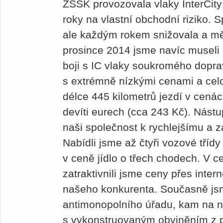
ZSSK provozovala vlaky InterCity 2
roky na vlastní obchodní riziko. Sp
ale každým rokem snižovala a měl
prosince 2014 jsme navíc museli
boji s IC vlaky soukromého doprav
s extrémně nízkými cenami a celo
délce 445 kilometrů jezdí v cená
devíti eurech (cca 243 Kč). Nást
naši společnost k rychlejšímu a z
Nabídli jsme až čtyři vozové třídy
v ceně jídlo o třech chodech. V ce
zatraktivnili jsme ceny přes inte
našeho konkurenta. Současně jsme
antimonopolního úřadu, kam na n
s vykonstruovaným obviněním z 