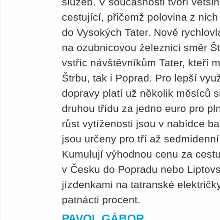
služeb. V současnosti tvoří větši
cestující, přičemž polovina z nic
do Vysokých Tater. Nově rychlovla
na ozubnicovou železnici směr Š
vstříc návštěvníkům Tater, kteří 
Štrbu, tak i Poprad. Pro lepší využ
dopravy platí už několik měsíců 
druhou třídu za jedno euro pro pln
růst vytíženosti jsou v nabídce ba
jsou určeny pro tří až sedmidenní
Kumulují výhodnou cenu za cestu 
v Česku do Popradu nebo Liptovs
jízdenkami na tatranské električk
patnácti procent.
PAVOL GÁBOR