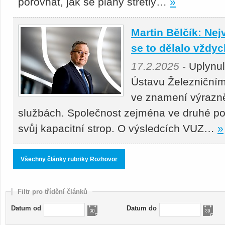
porovnat, jak se plány střetly…
»
Martin Bělčík: Nej
se to dělalo vždy
17.2.2025
- Uplynu
Ústavu Železniční
ve znamení výrazně
službách. Společnost zejména ve druhé po
svůj kapacitní strop. O výsledcích VUZ…
»
Všechny články rubriky Rozhovor
Filtr pro třídění článků
Datum od
Datum do