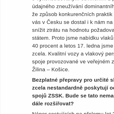
údajného zneužívání dominantníh
že způsob konkurenčních praktik
vás v Česku se dostal i k nám n
snížit ztrátu na hodnotu požado
státem. Proto jsme nabídku vlaků 
40 procent a letos 17. ledna jsme
zcela. Kvalitní vozy a vlakový pe
spoje provozované ve veřejném zá
Žilina – Košice.
Bezplatné přepravy pro určité 
zcela nestandardně poskytují o
spojů ZSSK. Bude se tato nemal
dále rozšiřovat?
Nápor cestujících na přelomu let