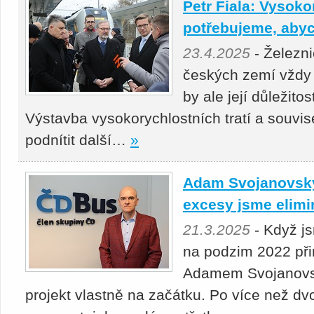
Petr Fiala: Vysoko
potřebujeme, abyc
23.4.2025
- Železni
českých zemí vždy 
by ale její důležito
Výstavba vysokorychlostních tratí a souvis
podnítit další…
»
Adam Svojanovský:
excesy jsme elimi
21.3.2025
- Když j
na podzim 2022 přin
Adamem Svojanovsk
projekt vlastně na začátku. Po více než dv