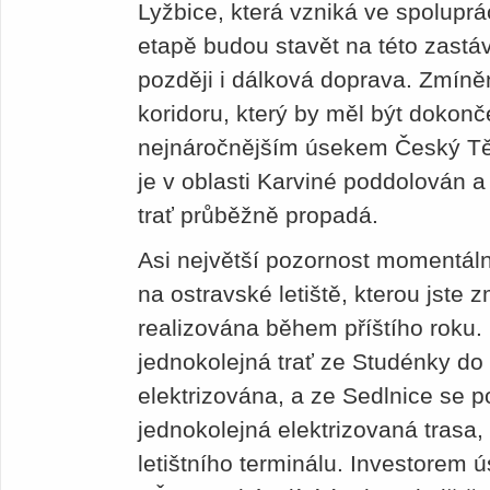
Lyžbice, která vzniká ve spoluprá
etapě budou stavět na této zastáv
později i dálková doprava. Zmíně
koridoru, který by měl být dokon
nejnáročnějším úsekem Český Tě
je v oblasti Karviné poddolován 
trať průběžně propadá.
Asi největší pozornost momentáln
na ostravské letiště, kterou jste z
realizována během příštího roku. 
jednokolejná trať ze Studénky do
elektrizována, a ze Sedlnice se po
jednokolejná elektrizovaná trasa
letištního terminálu. Investorem 