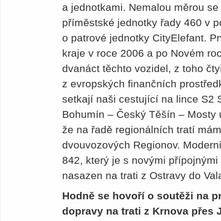
a jednotkami. Nemalou měrou se n
příměstské jednotky řady 460 v 
o patrové jednotky CityElefant. P
kraje v roce 2006 a po Novém roc
dvanáct těchto vozidel, z toho čty
z evropských finančních prostředk
setkají naši cestující na lince S
Bohumín – Český Těšín – Mosty 
že na řadě regionálních tratí má
dvouvozových Regionov. Moderniz
842, který je s novými přípojným
nasazen na trati z Ostravy do Va
Hodně se hovoří o soutěži na p
dopravy na trati z Krnova přes