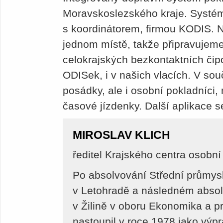
Moravskoslezského kraje. Systém 
s koordinátorem, firmou KODIS. N
jednom místě, takže připravujem
celokrajských bezkontaktních čip
ODISek, i v našich vlacích. V so
posádky, ale i osobní pokladníci
časové jízdenky. Další aplikace s
MIROSLAV KLICH
ředitel Krajského centra osobn
Po absolvování Střední průmysl
v Letohradě a následném absol
v Žilině v oboru Ekonomika a p
nastoupil v roce 1978 jako výpr