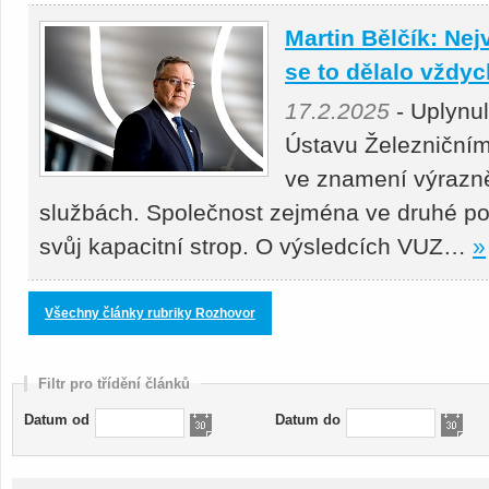
Martin Bělčík: Nej
se to dělalo vždy
17.2.2025
- Uplynu
Ústavu Železniční
ve znamení výrazně
službách. Společnost zejména ve druhé po
svůj kapacitní strop. O výsledcích VUZ…
»
Všechny články rubriky Rozhovor
Filtr pro třídění článků
Datum od
Datum do