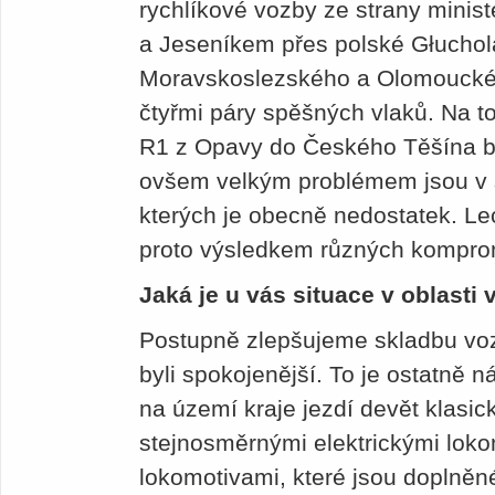
rychlíkové vozby ze strany mini
a Jeseníkem přes polské Głuchol
Moravskoslezského a Olomouckéh
čtyřmi páry spěšných vlaků. Na to
R1 z Opavy do Českého Těšína b
ovšem velkým problémem jsou v 
kterých je obecně nedostatek. Le
proto výsledkem různých komprom
Jaká je u vás situace v oblasti
Postupně zlepšujeme skladbu vozi
byli spokojenější. To je ostatně n
na území kraje jezdí devět klasi
stejnosměrnými elektrickými lok
lokomotivami, které jsou doplně