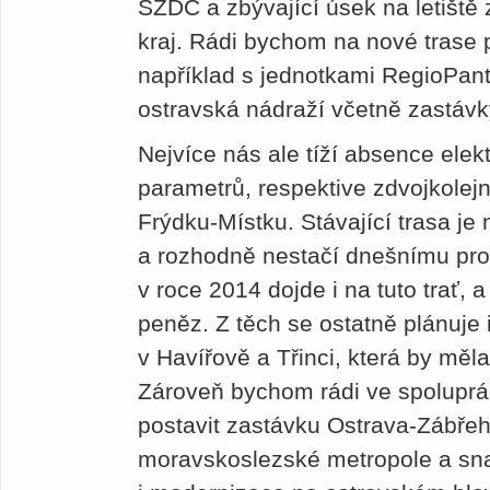
SŽDC a zbývající úsek na letiště
kraj. Rádi bychom na nové trase 
například s jednotkami RegioPa
ostravská nádraží včetně zastávky
Nejvíce nás ale tíží absence elek
parametrů, respektive zdvojkolej
Frýdku-Místku. Stávající trasa je
a rozhodně nestačí dnešnímu pro
v roce 2014 dojde i na tuto trať,
peněz. Z těch se ostatně plánuje
v Havířově a Třinci, která by měla
Zároveň bychom rádi ve spoluprá
postavit zastávku Ostrava-Zábřeh 
moravskoslezské metropole a s