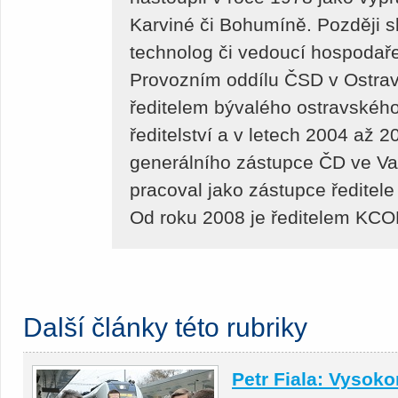
Karviné či Bohumíně. Později sl
technolog či vedoucí hospodař
Provozním oddílu ČSD v Ostravě
ředitelem bývalého ostravské
ředitelství a v letech 2004 až 
generálního zástupce ČD ve Va
pracoval jako zástupce ředitel
Od roku 2008 je ředitelem KCO
Další články této rubriky
Petr Fiala: Vysoko