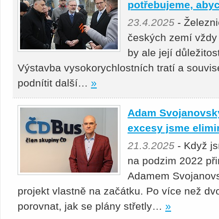
potřebujeme, abyc
23.4.2025
- Železni
českých zemí vždy 
by ale její důležito
Výstavba vysokorychlostních tratí a souvis
podnítit další…
»
Adam Svojanovský:
excesy jsme elimi
21.3.2025
- Když j
na podzim 2022 přin
Adamem Svojanovsk
projekt vlastně na začátku. Po více než dv
porovnat, jak se plány střetly…
»