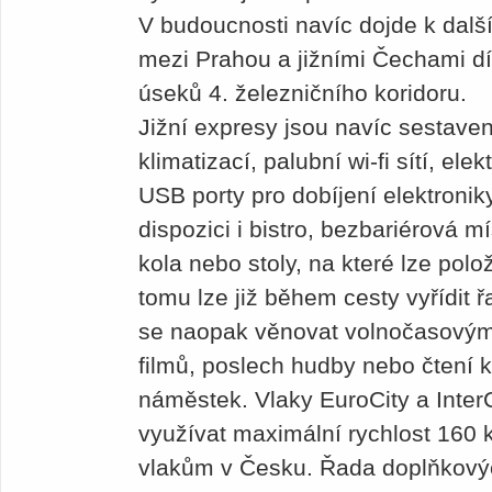
V budoucnosti navíc dojde k dalš
mezi Prahou a jižními Čechami dí
úseků 4. železničního koridoru.
Jižní expresy jsou navíc sestave
klimatizací, palubní wi-fi sítí, el
USB porty pro dobíjení elektroniky.
dispozici i bistro, bezbariérová m
kola nebo stoly, na které lze polož
tomu lze již během cesty vyřídit 
se naopak věnovat volnočasovým a
filmů, poslech hudby nebo čtení k
náměstek. Vlaky EuroCity a Inter
využívat maximální rychlost 160 k
vlakům v Česku. Řada doplňkovýc