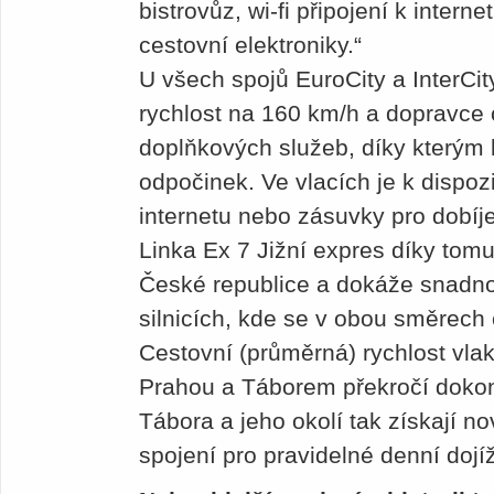
bistrovůz, wi-fi připojení k inter
cestovní elektroniky.“
U všech spojů EuroCity a InterCit
rychlost na 160 km/h a dopravce 
doplňkových služeb, díky kterým l
odpočinek. Ve vlacích je k dispozic
internetu nebo zásuvky pro dobíj
Linka Ex 7 Jižní expres díky tomu
České republice a dokáže snadn
silnicích, kde se v obou směrech 
Cestovní (průměrná) rychlost vl
Prahou a Táborem překročí doko
Tábora a jeho okolí tak získají n
spojení pro pravidelné denní doj