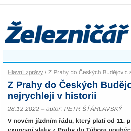
Hlavní zprávy
/ Z Prahy do Českých Budějovic se 
Z Prahy do Českých Budějov
nejrychleji v historii
28.12.2022 – autor: PETR ŠŤÁHLAVSKÝ
V novém jízdním řádu, který platí od 11. 
expresní vlaky z Prahy do Tábora pouhý