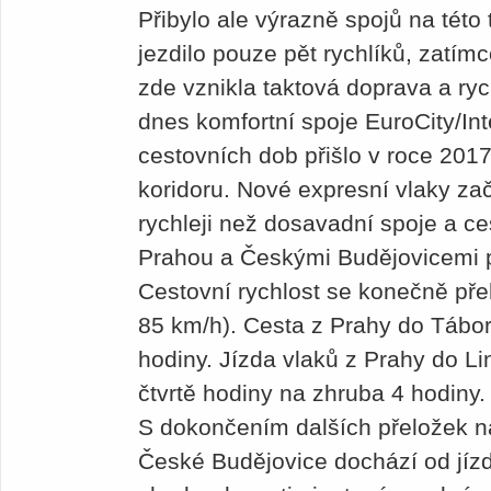
Přibylo ale výrazně spojů na této t
jezdilo pouze pět rychlíků, zatím
zde vznikla taktová doprava a rych
dnes komfortní spoje EuroCity/Int
cestovních dob přišlo v roce 2017
koridoru. Nové expresní vlaky zač
rychleji než dosavadní spoje a ces
Prahou a Českými Budějovicemi p
Cestovní rychlost se konečně př
85 km/h). Cesta z Prahy do Tábora
hodiny. Jízda vlaků z Prahy do Lin
čtvrtě hodiny na zhruba 4 hodiny.
S dokončením dalších přeložek n
České Budějovice dochází od jíz