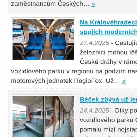
zaměstnancům Českých…
»
Na Královéhradeck
spojích moderních
27.4.2025
- Cestuj
železnici mohou těš
České dráhy v rámc
vozidlového parku v regionu na podzim nas
motorových jednotek RegioFox. Už…
»
Béček zbývá už je
24.4.2025
- Díky p
vozidlového parku 
pomalu mizí nejstar