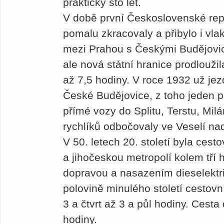
prakticky sto let.
V době první Československé repu
pomalu zkracovaly a přibylo i vla
mezi Prahou s Českými Budějovice
ale nová státní hranice prodlouži
až 7,5 hodiny. V roce 1932 už jezd
České Budějovice, z toho jeden p
přímé vozy do Splitu, Terstu, Mil
rychlíků odbočovaly ve Veselí n
V 50. letech 20. století byla ce
a jihočeskou metropolí kolem tří 
dopravou a nasazením dieselektr
polovině minulého století cestov
3 a čtvrt až 3 a půl hodiny. Cesta
hodiny.