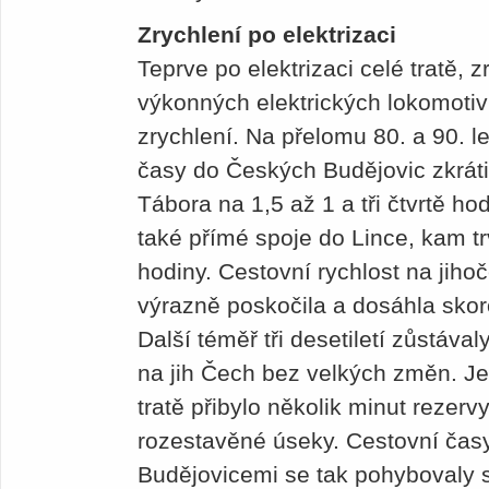
Zrychlení po elektrizaci
Teprve po elektrizaci celé tratě,
výkonných elektrických lokomotiv
zrychlení. Na přelomu 80. a 90. le
časy do Českých Budějovic zkráti
Tábora na 1,5 až 1 a tři čtvrtě ho
také přímé spoje do Lince, kam tr
hodiny. Cestovní rychlost na jih
výrazně poskočila a dosáhla sko
Další téměř tři desetiletí zůstáva
na jih Čech bez velkých změn. J
tratě přibylo několik minut rezer
rozestavěné úseky. Cestovní ča
Budějovicemi se tak pohybovaly s