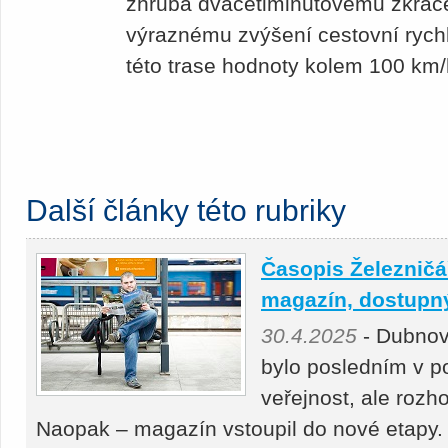
zhruba dvacetiminutovému zkráce
výraznému zvýšení cestovní rychl
této trase hodnoty kolem 100 km/
Další články této rubriky
Časopis Železničář
magazín, dostupný 
30.4.2025
- Dubnov
bylo posledním v p
veřejnost, ale roz
Naopak – magazín vstoupil do nové etapy.