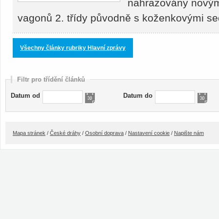
nahrazovány novými
vagonů 2. třídy původně s koženkovými s
Všechny články rubriky Hlavní zprávy
Filtr pro třídění článků
Datum od
Datum do
Mapa stránek
/
České dráhy
/
Osobní doprava
/
Nastavení cookie
/
Napište nám