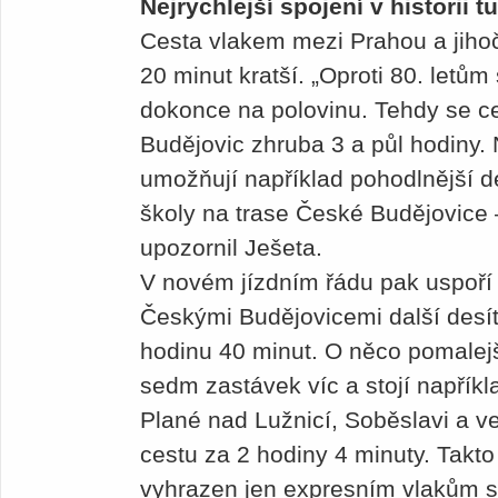
Nejrychlejší spojení v historii 
Cesta vlakem mezi Prahou a jiho
20 minut kratší. „Oproti 80. letům
dokonce na polovinu. Tehdy se c
Budějovic zhruba 3 a půl hodiny.
umožňují například pohodlnější d
školy na trase České Budějovice 
upozornil Ješeta.
V novém jízdním řádu pak uspoří
Českými Budějovicemi další desít
hodinu 40 minut. O něco pomalejší
sedm zastávek víc a stojí napřík
Plané nad Lužnicí, Soběslavi a v
cestu za 2 hodiny 4 minuty. Takto
vyhrazen jen expresním vlakům s