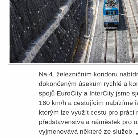
Na 4. železničním koridoru nabí
dokončeným úsekům rychlé a komf
spojů EuroCity a InterCity jsme sj
160 km/h a cestujícím nabízíme ř
kterým lze využít cestu pro práci
představenstva a náměstek pro os
vyjmenovává některé ze služeb. „V