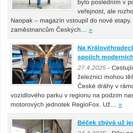
bylo posledním v p
veřejnost, ale roz
Naopak – magazín vstoupil do nové etapy.
zaměstnancům Českých…
»
Na Královéhradeck
spojích moderních
27.4.2025
- Cestuj
železnici mohou těš
České dráhy v rámc
vozidlového parku v regionu na podzim nas
motorových jednotek RegioFox. Už…
»
Béček zbývá už je