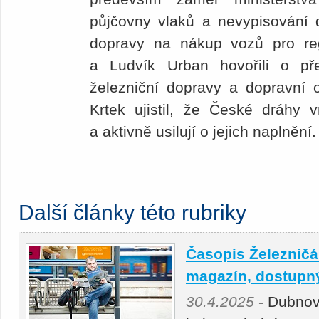
půjčovny vlaků a nevypisování 
dopravy na nákup vozů pro reg
a Ludvík Urban hovořili o př
železniční dopravy a dopravní o
Krtek ujistil, že České dráhy 
a aktivně usilují o jejich naplnění.
Další články této rubriky
Časopis Železničář
magazín, dostupný 
30.4.2025
- Dubnov