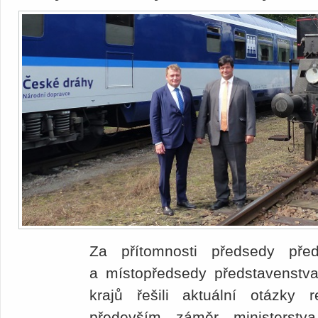
Za přítomnosti předsedy pře
a místopředsedy představenstv
krajů řešili aktuální otázky r
především záměr ministerstv