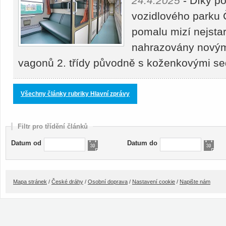
24.4.2025
- Díky p
vozidlového parku 
pomalu mizí nejstar
nahrazovány novými
vagonů 2. třídy původně s koženkovými s
Všechny články rubriky Hlavní zprávy
Filtr pro třídění článků
Datum od
Datum do
Mapa stránek
/
České dráhy
/
Osobní doprava
/
Nastavení cookie
/
Napište nám