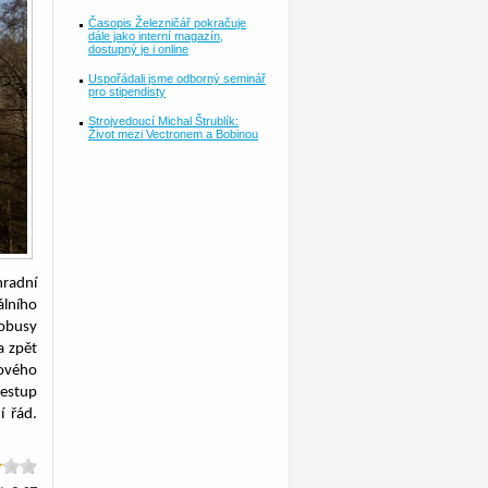
Časopis Železničář pokračuje
dále jako interní magazín,
dostupný je i online
Uspořádali jsme odborný seminář
pro stipendisty
Strojvedoucí Michal Štrublík:
Život mezi Vectronem a Bobinou
hradní
lního
tobusy
a zpět
kového
estup
í řád.