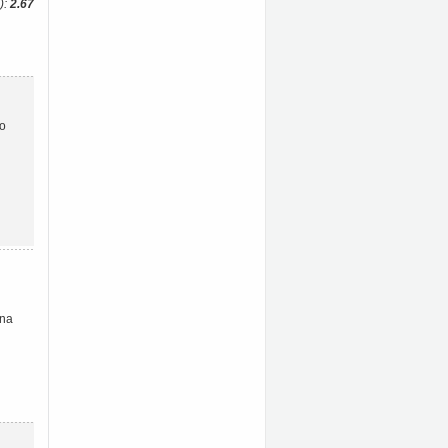
):
2.67
ho
 na