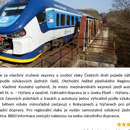
že za všechny zrušené expresy a osobní vlaky Českých drah pojede ná
odle výlukových jízdních řádů. Obchodní ředitel plzeňského Regioná
Vladimír Kostelný upřesnil, že místo mezinárodních expresů jezdí au
eň hl. n. – Nýřany a opačně. Náhradní doprava je v úseku Plzeň – Nýřany 
ých časových polohách a trasách a autobusy jedou výhradně podle výlu
sy během výluky mimořádně zastavují v Rokycanech a Nýřanech pro př
dní dopravy. Pro regionální vlaky je vydán samostatný výlukový jízdn
tna. Bližší informace cestující naleznou na webu národního dopravce.