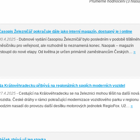
Průměrné hodnocení (3 hlasů
Časopis Železničář pokračuje dále jako interní magazín, dostupný je i online
30.4.2025
- Dubnové vydání časopisu Železničář bylo posledním v podobě tištěné
měsíčníku pro veřejnost, ale rozhodně to neznamená konec. Naopak – magazín
vstoupil do nové etapy. Od května je určen primárně zaměstnancům Českých…
»
Na Královéhradecku přibývá na regionálních spojích moderních vozidel
27.4.2025
- Cestující na Královéhradecku se na železnici mohou těšit na další nová
vozidla. České dráhy v rámci pokračující modernizace vozidlového parku v regionu
podzim nasadí do provozu další desítku motorových jednotek RegioFox. Už…
»
Béček zbývá už jen stovka