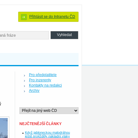
Přihlásit se do Intranetu ČD
Pro předplatitele
Pro inzerenty
Kontakty na redakci
Archiv
ý
NEJČTENĚJŠÍ ČLÁNKY
Když jabloneckou malodráhou
ještě projížděly nákladní vlaky