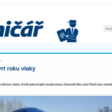
ky
rt roku vlaky
u března vlaky. Kvůli pokračující modernizaci železničního uzlu Plzeň tam minul