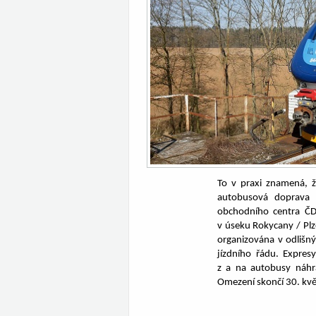
To v praxi znamená, 
autobusová doprava p
obchodního centra ČD 
v úseku Rokycany / Plz
organizována v odlišn
jízdního řádu. Expre
z a na autobusy náhra
Omezení skončí 30. kvě