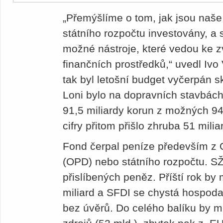
„Přemýšlíme o tom, jak jsou naše
státního rozpočtu investovány, a
možné nástroje, které vedou ke zv
finančních prostředků,“ uvedl Ivo
tak byl letošní budget vyčerpán 
Loni bylo na dopravních stavbác
91,5 miliardy korun z možných 94,
cifry přitom přišlo zhruba 51 milia
Fond čerpal peníze především z
(OPD) nebo státního rozpočtu. SŽ
přislíbených peněz. Příští rok by
miliard a SFDI se chystá hospod
bez úvěrů. Do celého balíku by mě