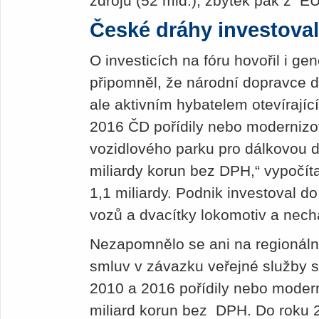
zdrojů (52 mld.), zbytek pak z EU
České dráhy investoval
O investicích na fóru hovořil i ge
připomněl, že národní dopravce 
ale aktivním hybatelem otevírajíc
2016 ČD pořídily nebo modernizo
vozidlového parku pro dálkovou d
miliardy korun bez DPH,“ vypočíta
1,1 miliardy. Podnik investoval d
vozů a dvacítky lokomotiv a nech
Nezapomnělo se ani na regionální
smluv v závazku veřejné služby s 
2010 a 2016 pořídily nebo modern
miliard korun bez DPH. Do roku 