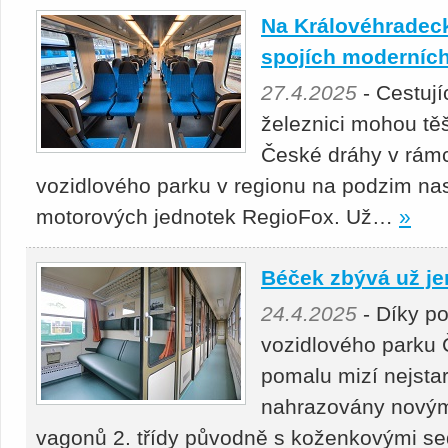
Na Královéhradeck
spojích moderních
27.4.2025
- Cestuj
železnici mohou těš
České dráhy v rámc
vozidlového parku v regionu na podzim nas
motorových jednotek RegioFox. Už…
»
Béček zbývá už je
24.4.2025
- Díky p
vozidlového parku 
pomalu mizí nejstar
nahrazovány novými
vagonů 2. třídy původně s koženkovými s