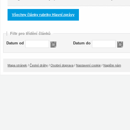
Všechny články rubriky Hlavní zprávy
Filtr pro třídění článků
Datum od
Datum do
Mapa stránek
/
České dráhy
/
Osobní doprava
/
Nastavení cookie
/
Napište nám