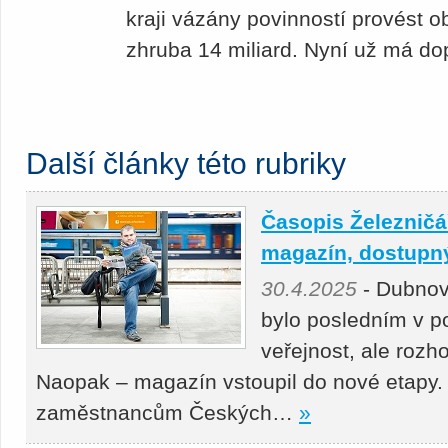
kraji vázány povinností provést 
zhruba 14 miliard. Nyní už má do
Další články této rubriky
Časopis Železničář
magazín, dostupný 
30.4.2025
- Dubnov
bylo posledním v p
veřejnost, ale roz
Naopak – magazín vstoupil do nové etapy.
zaměstnancům Českých…
»