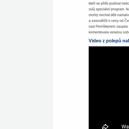
kteří se přišli podívat n
svůj speciální program. N
mohly nechat děti namalov
a zasoutěžit o ceny od Če
nad Pernštejnem zaujala 
komentovala veselou sob
Video z polepů na