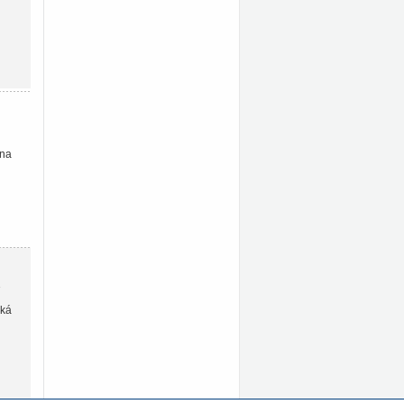
 na
ýká