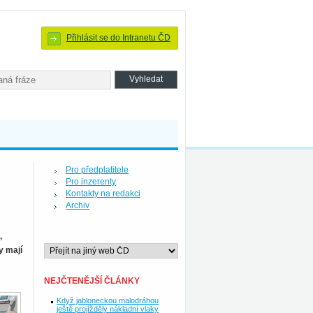
Přihlásit se do Intranetu ČD
Pro předplatitele
Pro inzerenty
Kontakty na redakci
Archiv
,
y mají
NEJČTENĚJŠÍ ČLÁNKY
Když jabloneckou malodráhou
ještě projížděly nákladní vlaky