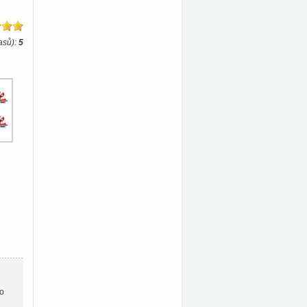
asů):
5
ho