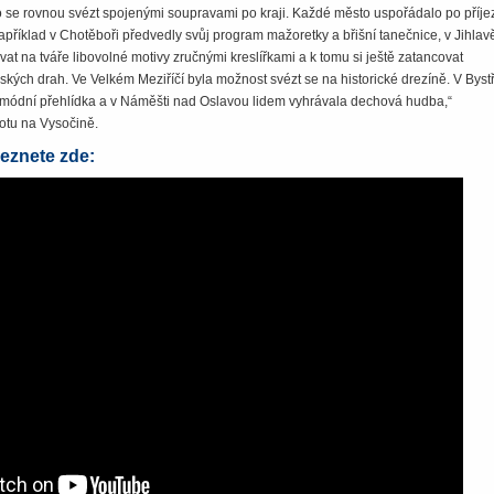
ebo se rovnou svézt spojenými soupravami po kraji. Každé město uspořádalo po příj
apříklad v Chotěboři předvedly svůj program mažoretky a břišní tanečnice, v Jihlavě
at na tváře libovolné motivy zručnými kreslířkami a k tomu si ještě zatancovat
ských drah. Ve Velkém Meziříčí byla možnost svézt se na historické drezíně. V Bystř
módní přehlídka a v Náměšti nad Oslavou lidem vyhrávala dechová hudba,“
otu na Vysočině.
leznete zde: