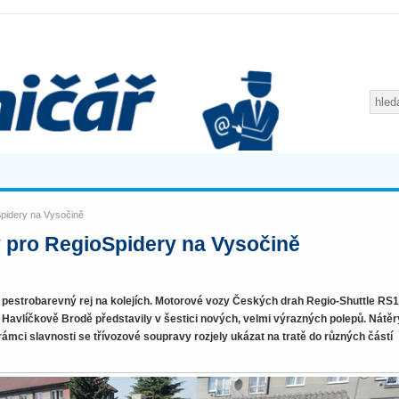
Spidery na Vysočině
 pro RegioSpidery na Vysočině
pestrobarevný rej na kolejích. Motorové vozy Českých drah Regio-Shuttle RS1
Havlíčkově Brodě představily v šestici nových, velmi výrazných polepů. Nátěr
rámci slavnosti se třívozové soupravy rozjely ukázat na tratě do různých částí