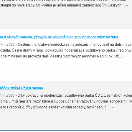
vstoupil do nové etapy. Od května je určen primárně zaměstnancům Českých…
»
Na Královéhradecku přibývá na regionálních spojích moderních vozidel
27.4.2025
- Cestující na Královéhradecku se na železnici mohou těšit na další nová
vozidla. České dráhy v rámci pokračující modernizace vozidlového parku v regionu
podzim nasadí do provozu další desítku motorových jednotek RegioFox. Už…
»
Béček zbývá už jen stovka
24.4.2025
- Díky pokračující modernizaci vozidlového parku ČD z tuzemských kolejí
pomalu mizí nejstarší vozy, které jsou postupně nahrazovány novými jednotkami. T
se to i vagonů 2. třídy původně s koženkovými sedadly, nyní nesoucí…
»