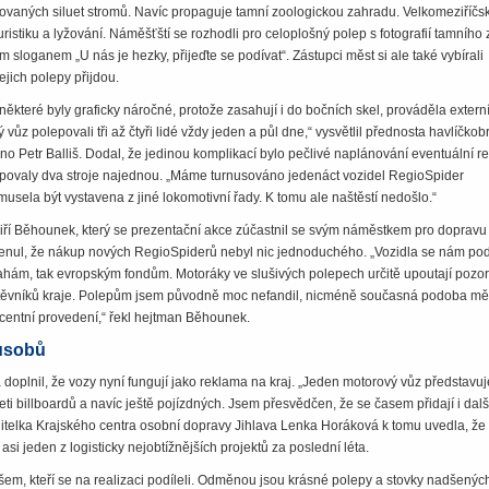
ovaných siluet stromů. Navíc propaguje tamní zoologickou zahradu. Velkomeziříčs
uristiku a lyžování. Náměšťští se rozhodli pro celoplošný polep s fotografií tamníh
 sloganem „U nás je hezky, přijeďte se podívat“. Zástupci měst si ale také vybírali
jejich polepy přijdou.
ěkteré byly graficky náročné, protože zasahují i do bočních skel, prováděla externí
vůz polepovali tři až čtyři lidé vždy jeden a půl dne,“ vysvětlil přednosta havlíčko
o Petr Balliš. Dodal, že jedinou komplikací bylo pečlivé naplánování eventuální r
epovaly dva stroje najednou. „Máme turnusováno jedenáct vozidel RegioSpider
musela být vystavena z jiné lokomotivní řady. K tomu ale naštěstí nedošlo.“
iří Běhounek, který se prezentační akce zúčastnil se svým náměstkem pro dopravu
nul, že nákup nových RegioSpiderů nebyl nic jednoduchého. „Vozidla se nám pod
rahám, tak evropským fondům. Motoráky ve slušivých polepech určitě upoutají pozo
vštěvníků kraje. Polepům jsem původně moc nefandil, nicméně současná podoba mě
ecentní provedení,“ řekl hejtman Běhounek.
působů
oplnil, že vozy nyní fungují jako reklama na kraj. „Jeden motorový vůz představuj
ti billboardů a navíc ještě pojízdných. Jsem přesvědčen, že se časem přidají i dalš
ditelka Krajského centra osobní dopravy Jihlava Lenka Horáková k tomu uvedla, že
asi jeden z logisticky nejobtížnějších projektů za poslední léta.
em, kteří se na realizaci podíleli. Odměnou jsou krásné polepy a stovky nadšených 