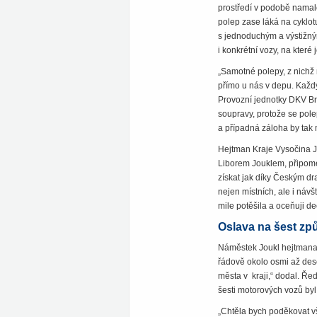
prostředí v podobě namal
polep zase láká na cyklot
s jednoduchým a výstižným
i konkrétní vozy, na které 
„Samotné polepy, z nichž n
přímo u nás v depu. Každý 
Provozní jednotky DKV Brn
soupravy, protože se pol
a případná záloha by tak 
Hejtman Kraje Vysočina J
Liborem Jouklem, připome
získat jak díky Českým d
nejen místních, ale i ná
mile potěšila a oceňuji d
Oslava na šest z
Náměstek Joukl hejtmana d
řádově okolo osmi až dese
města v kraji,“ dodal. Ře
šesti motorových vozů byl 
„Chtěla bych poděkovat vš