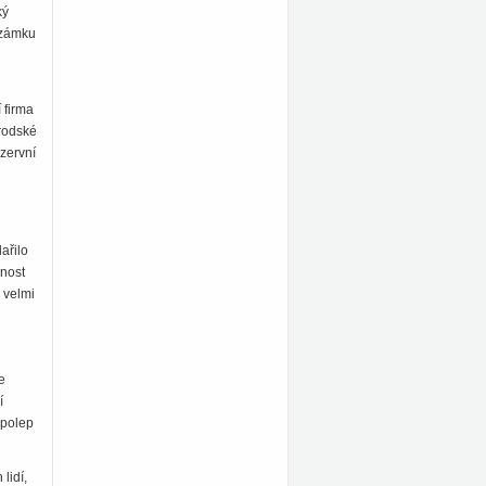
ký
o zámku
 firma
brodské
ezervní
ařilo
rnost
 velmi
e
í
 polep
lidí,