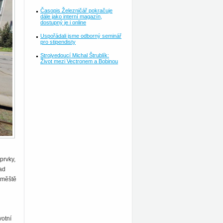
Časopis Železničář pokračuje
dále jako interní magazín,
dostupný je i online
Uspořádali jsme odborný seminář
pro stipendisty
Strojvedoucí Michal Štrublík:
Život mezi Vectronem a Bobinou
prvky,
ad
áměště
votní