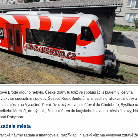
kově Brodě dlouho nebylo. České dráhy tu totiž ve spolupráci s krajem 8. června
 vlaky se spe­ciálními polepy. Šestice RegioSpiderů nyní jezdí s grafickými motivy a 
nímu městu na Vysočině. První třívozový konvoj směřoval do Chotěboře, Bystřice n
elkého Meziříčí, druhý pak jižním směrem do krajského hlavního města Jihlavy, N
 nad Rokytnou.
 zadala města
afické návrhy zadala a financovala. Například jihlavský vůz má evokovat zdravé ži