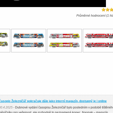
Průměrné hodnocení (1 hl
Časopis Železničář pokračuje dále jako interní magazín, dostupný je i online
30.4.2025
- Dubnové vydání časopisu Železničář bylo posledním v podobě tištěné
měsíčníku pro veřejnost, ale rozhodně to neznamená konec. Naopak – magazín