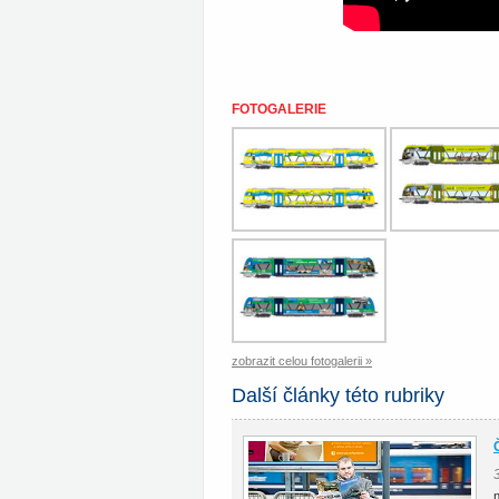
FOTOGALERIE
zobrazit celou fotogalerii »
Další články této rubriky