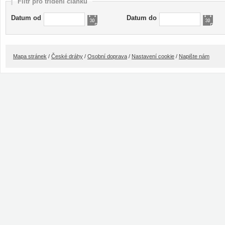
Filtr pro třídění článků
Datum od
Datum do
Mapa stránek
/
České dráhy
/
Osobní doprava
/
Nastavení cookie
/
Napište nám