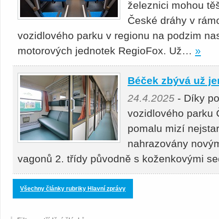
železnici mohou těš
České dráhy v rámc
vozidlového parku v regionu na podzim nas
motorových jednotek RegioFox. Už…
»
Béček zbývá už je
24.4.2025
- Díky p
vozidlového parku 
pomalu mizí nejstar
nahrazovány novými
vagonů 2. třídy původně s koženkovými s
Všechny články rubriky Hlavní zprávy