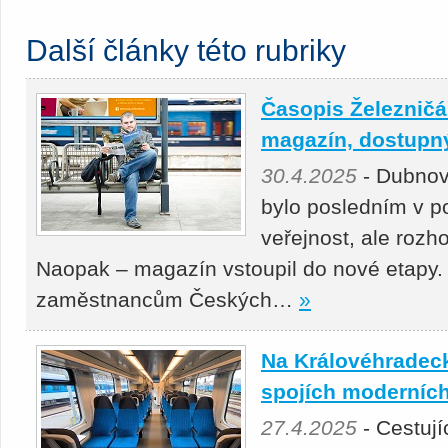
Další články této rubriky
Časopis Železničář
magazín, dostupný 
30.4.2025
- Dubnov
bylo posledním v p
veřejnost, ale roz
Naopak – magazín vstoupil do nové etapy.
zaměstnancům Českých…
»
Na Královéhradeck
spojích moderních
27.4.2025
- Cestuj