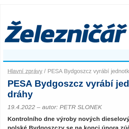
Hlavní zprávy
/ PESA Bydgoszcz vyrábí jednotk
PESA Bydgoszcz vyrábí jed
dráhy
19.4.2022 – autor: PETR SLONEK
Kontrolního dne výroby nových dieselov
polské Bydgoszczy se na konci února zú