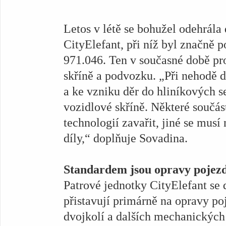
Letos v létě se bohužel odehrála
CityElefant, při níž byl značně 
971.046. Ten v současné době p
skříně a podvozku. „Při nehodě d
a ke vzniku děr do hliníkových s
vozidlové skříně. Některé součá
technologií zavařit, jiné se mus
díly,“ doplňuje Sovadina.
Standardem jsou opravy pojez
Patrové jednotky CityElefant s
přistavují primárně na opravy 
dvojkolí a dalších mechanických