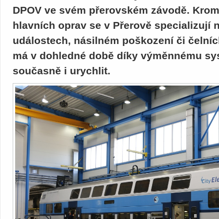
DPOV ve svém přerovském závodě. Krom
hlavních oprav se v Přerově specializuj
událostech, násilném poškození či čelníc
má v dohledné době díky výměnnému sys
současně i urychlit.