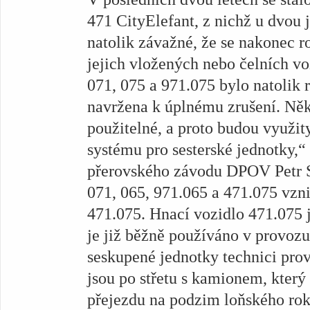
471 CityElefant, z nichž u dvou 
natolik závažné, že se nakonec r
jejich vložených nebo čelních v
071, 075 a 971.075 bylo natolik 
navržena k úplnému zrušení. Někte
použitelné, a proto budou využi
systému pro sesterské jednotky,“
přerovského závodu DPOV Petr S
071, 065, 971.065 a 471.075 vzn
471.075. Hnací vozidlo 471.075 
je již běžně používáno v provozu
seskupené jednotky technici prov
jsou po střetu s kamionem, který 
přejezdu na podzim loňského rok