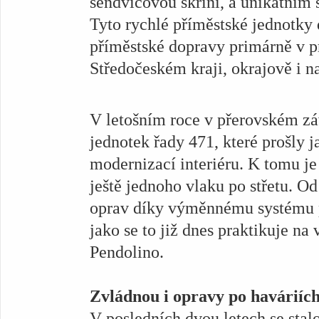
sendvičovou skříní, a unikátním
Tyto rychlé příměstské jednotky 
příměstské dopravy primárně v p
Středočeském kraji, okrajově i n
V letošním roce v přerovském zá
jednotek řady 471, které prošly j
modernizací interiéru. K tomu je
ještě jednoho vlaku po střetu. Od
oprav díky výměnnému systému 
jako se to již dnes praktikuje n
Pendolino.
Zvládnou i opravy po haváriíc
V posledních dvou letech se sta