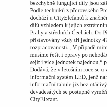
bezchybně fungující díly jsou z
Podle techniků z přerovského Pr
dochází u CityElefantů k značné
dílů vzhledem k jejich extrémní
Prahy a středních Čechách. Do P
přistavovány vždy tři jednotky 4
rozpracovanosti. „V případě mim
musíme řešit i opravy po nehodá
sejít i více jednotek najednou,“ 
Dodává, že v letošním roce se u
informační systém LED, jenž nah
informační tabule již bez otáčivý
devadesátých se postupně vyměň
CityElefant.