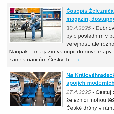
Časopis Železničář
magazín, dostupný 
30.4.2025
- Dubnov
bylo posledním v p
veřejnost, ale roz
Naopak – magazín vstoupil do nové etapy.
zaměstnancům Českých…
»
Na Královéhradeck
spojích moderních
27.4.2025
- Cestuj
železnici mohou těš
České dráhy v rámc