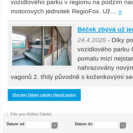
vozidlového parku v regionu na podzim nas
motorových jednotek RegioFox. Už…
»
Béček zbývá už je
24.4.2025
- Díky p
vozidlového parku 
pomalu mizí nejstar
nahrazovány novými
vagonů 2. třídy původně s koženkovými s
Všechny články rubriky Hlavní zprávy
Filtr pro třídění článků
Datum od
Datum do