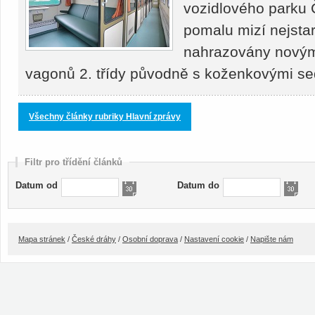
vozidlového parku 
pomalu mizí nejstar
nahrazovány novými
vagonů 2. třídy původně s koženkovými s
Všechny články rubriky Hlavní zprávy
Filtr pro třídění článků
Datum od
Datum do
Mapa stránek
/
České dráhy
/
Osobní doprava
/
Nastavení cookie
/
Napište nám