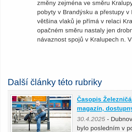
změny zejména ve směru Kralupy
pobyty v Brandýsku a přestupy v 
většina vlaků je přímá v relaci Kr
opačném směru nastaly jen drobn
návaznost spojů v Kralupech n. V
Další články této rubriky
Časopis Železničář
magazín, dostupný 
30.4.2025
- Dubnov
bylo posledním v p