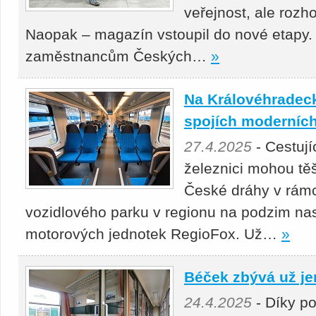
veřejnost, ale roz
Naopak – magazín vstoupil do nové etapy.
zaměstnancům Českých…
»
Na Královéhradeck
spojích moderních
27.4.2025
- Cestuj
železnici mohou těš
České dráhy v rámc
vozidlového parku v regionu na podzim nas
motorových jednotek RegioFox. Už…
»
Béček zbývá už je
24.4.2025
- Díky p