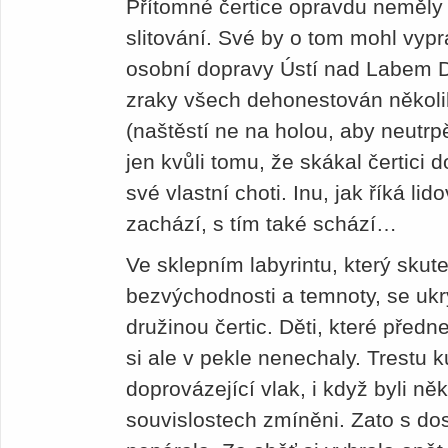
Přítomné čertice opravdu neměly
slitování. Své by o tom mohl vypr
osobní dopravy Ústí nad Labem Da
zraky všech dehonestován několi
(naštěstí ne na holou, aby neutrpě
jen kvůli tomu, že skákal čertici 
své vlastní choti. Inu, jak říká l
zachází, s tím také schází…
Ve sklepním labyrintu, který skut
bezvýchodnosti a temnoty, se ukr
družinou čertic. Děti, které předne
si ale v pekle nenechaly. Trestu k
doprovázející vlak, i když byli něk
souvislostech zmíněni. Zato s dos