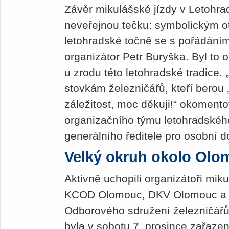
Závěr mikulášské jízdy v Letohra
neveřejnou tečku: symbolickým ot
letohradské točně se s pořádáním 
organizátor Petr Buryška. Byl to
u zrodu této letohradské tradice. 
stovkám železničářů, kteří berou ‚
záležitost, moc děkuji!“ okomen
organizačního týmu letohradské
generálního ředitele pro osobní 
Velký okruh okolo Ol
Aktivně uchopili organizátoři mik
KCOD Olomouc, DKV Olomouc a t
Odborového sdružení železničář
byla v sobotu 7. prosince zařaze