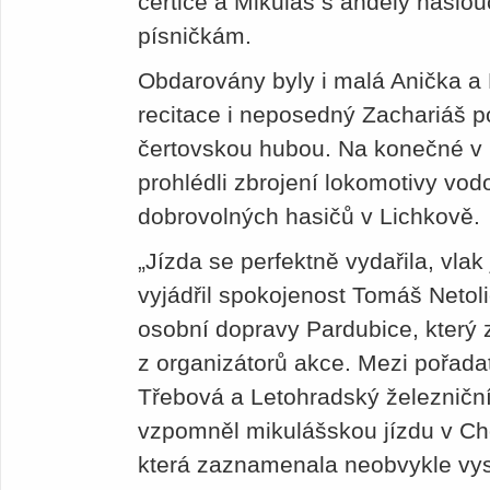
čertice a Mikuláš s anděly naslo
písničkám.
Obdarovány byly i malá Anička a 
recitace i neposedný Zachariáš p
čertovskou hubou. Na konečné v D
prohlédli zbrojení lokomotivy vo
dobrovolných hasičů v Lichkově.
„Jízda se perfektně vydařila, vlak
vyjádřil spokojenost Tomáš Netoli
osobní dopravy Pardubice, který 
z organizátorů akce. Mezi pořada
Třebová a Letohradský železniční 
vzpomněl mikulášskou jízdu v Ch
která zaznamenala neobvykle vy