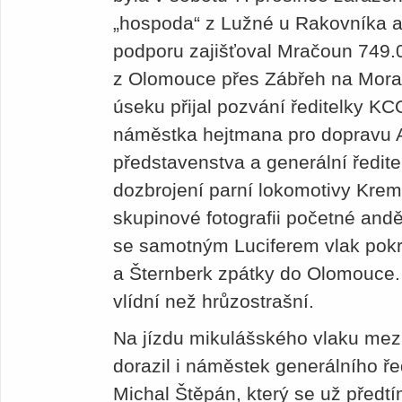
„hospoda“ z Lužné u Rakovníka a
podporu zajišťoval Mračoun 749.0
z Olomouce přes Zábřeh na Mora
úseku přijal pozvání ředitelky 
náměstka hejtmana pro dopravu 
představenstva a generální ředit
dozbrojení parní lokomotivy Kre
skupinové fotografii početné andě
se samotným Luciferem vlak pokr
a Šternberk zpátky do Olomouce. I
vlídní než hrůzostrašní.
Na jízdu mikulášského vlaku me
dorazil i náměstek generálního ře
Michal Štěpán, který se už předtí