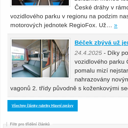
České dráhy v rámc
vozidlového parku v regionu na podzim nas
motorových jednotek RegioFox. Už…
»
Béček zbývá už je
24.4.2025
- Díky p
vozidlového parku 
pomalu mizí nejstar
nahrazovány novými
vagonů 2. třídy původně s koženkovými s
Všechny články rubriky Hlavní zprávy
Filtr pro třídění článků