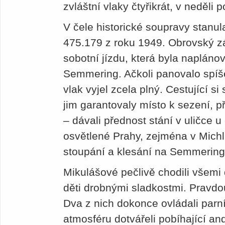
zvláštní vlaky čtyřikrát, v neděli p
V čele historické soupravy stanul
475.179 z roku 1949. Obrovský z
sobotní jízdu, která byla napláno
Semmering. Ačkoli panovalo spíše
vlak vyjel zcela plný. Cestující si
jim garantovaly místo k sezení, p
– dávali přednost stání v uličce 
osvětlené Prahy, zejména v Michli
stoupání a klesání na Semmering
Mikulášové pečlivě chodili všemi
děti drobnými sladkostmi. Pravdou 
Dva z nich dokonce ovládali parn
atmosféru dotvářeli pobíhající a