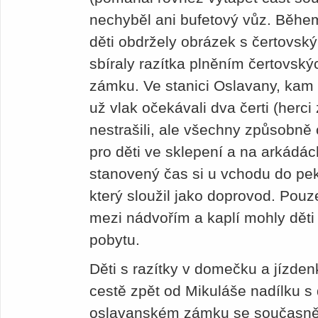
nechyběl ani bufetový vůz. Běhe
děti obdržely obrázek s čertovs
sbíraly razítka plněním čertovsk
zámku. Ve stanici Oslavany, kam
už vlak očekávali dva čerti (herci 
nestrašili, ale všechny způsobně
pro děti ve sklepení a na arkádác
stanovený čas si u vchodu do pekel
který sloužil jako doprovod. Pouz
mezi nádvořím a kaplí mohly děti
pobytu.
Děti s razítky v domečku a jízden
cestě zpět od Mikuláše nadílku s
oslavanském zámku se současně 