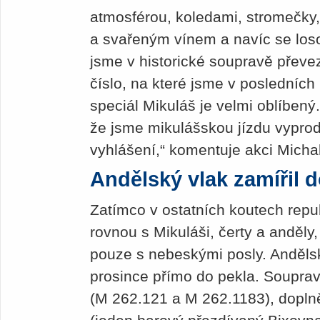
atmosférou, koledami, stromečky
a svařeným vínem a navíc se loso
jsme v historické soupravě převez
číslo, na které jsme v posledních 
speciál Mikuláš je velmi oblíbený.
že jsme mikulášskou jízdu vypro
vyhlášení,“ komentuje akci Mich
Andělský vlak zamířil d
Zatímco v ostatních koutech repub
rovnou s Mikuláši, čerty a anděly,
pouze s nebeskými posly. Andělský
prosince přímo do pekla. Soupra
(M 262.121 a M 262.1183), dopl