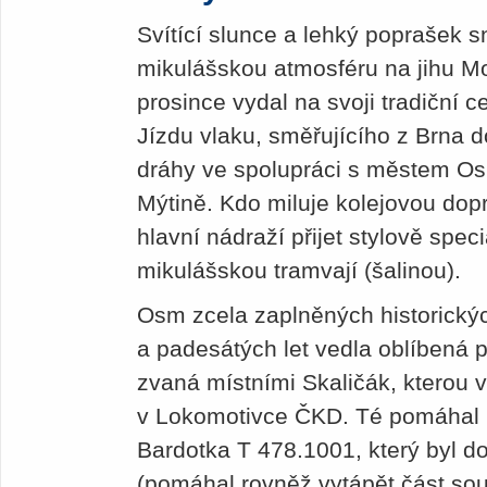
Svítící slunce a lehký poprašek s
mikulášskou atmosféru na jihu Mo
prosince vydal na svoji tradiční c
Jízdu vlaku, směřujícího z Brna d
dráhy ve spolupráci s městem O
Mýtině. Kdo miluje kolejovou dop
hlavní nádraží přijet stylově spec
mikulášskou tramvají (šalinou).
Osm zcela zaplněných historickýc
a padesátých let vedla oblíbená 
zvaná místními Skaličák, kterou v
v Lokomotivce ČKD. Té pomáhal hi
Bardotka T 478.1001, který byl do
(pomáhal rovněž vytápět část sou