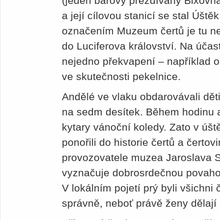
(jeden barový přezdívaný Bixovna
a její cílovou stanicí se stal Úšt
označením Muzeum čertů je tu n
do Luciferova království. Na účas
nejedno překvapení – například od
ve skutečnosti pekelnice.
Andělé ve vlaku obdarovávali děti,
na sedm desítek. Během hodinu a p
kytary vánoční koledy. Zato v úš
ponořili do historie čertů a čerto
provozovatele muzea Jaroslava S
vyznačuje dobrosrdečnou povaho
V lokálním pojetí prý byli všichni 
správně, neboť právě ženy dělají