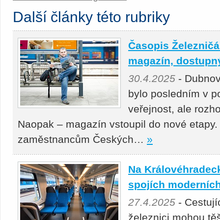
Další články této rubriky
Časopis Železničář
magazín, dostupný 
30.4.2025
- Dubnov
bylo posledním v p
veřejnost, ale roz
Naopak – magazín vstoupil do nové etapy.
zaměstnancům Českých…
»
Na Královéhradeck
spojích moderních
27.4.2025
- Cestuj
železnici mohou těš