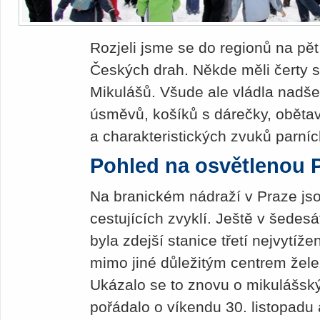
Rozjeli jsme se do regionů na pě
Českých drah. Někde měli čerty st
Mikulášů. Všude ale vládla nadš
úsměvů, košíků s dárečky, oběta
a charakteristických zvuků parní
Pohled na osvětlenou 
Na branickém nádraží v Praze js
cestujících zvyklí. Ještě v šedesá
byla zdejší stanice třetí nejvytíž
mimo jiné důležitým centrem želez
Ukázalo se to znovu o mikulášsk
pořádalo o víkendu 30. listopadu 