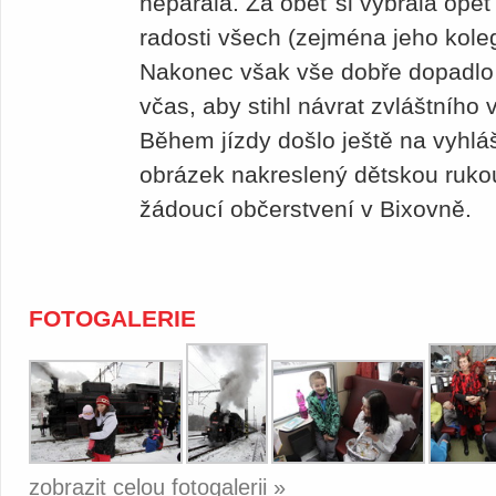
nepárala. Za oběť si vybrala opět
radosti všech (zejména jeho kole
Nakonec však vše dobře dopadlo 
včas, aby stihl návrat zvláštního
Během jízdy došlo ještě na vyhlá
obrázek nakreslený dětskou rukou
žádoucí občerstvení v Bixovně.
FOTOGALERIE
zobrazit celou fotogalerii »