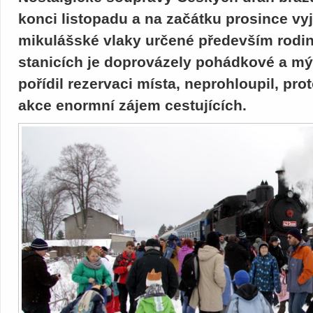
konci listopadu a na začátku prosince vyj
mikulášské vlaky určené především rodin
stanicích je doprovázely pohádkové a mýt
pořídil rezervaci místa, neprohloupil, pro
akce enormní zájem cestujících.