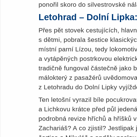
ponořil skoro do silvestrovské nál
Letohrad – Dolní Lipka: 
Přes pět stovek cestujících, hlav
s dětmi, pobrala šestice klasick
místní parní Lízou, tedy lokomot
a vytápěných postrkovou elektric
tradičně fungoval částečně jako b
málokterý z pasažérů uvědomoval
z Letohradu do Dolní Lipky vyjížděj
Ten letošní vyrazil bíle pocukro
a Lichkovu krátce před půl jedená
podrobná revize hříchů a hříšků vš
Zachariáš? A co zjistil? Jestlipak