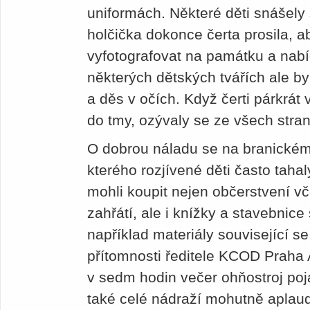
uniformách. Některé děti snášely
holčička dokonce čerta prosila, 
vyfotografovat na památku a na
některých dětských tvářích ale by
a děs v očích. Když čerti párkrát 
do tmy, ozývaly se ze všech stran
O dobrou náladu se na branickém n
kterého rozjívené děti často taha
mohli koupit nejen občerstvení v
zahřátí, ale i knížky a stavebnice 
například materiály související s
přítomnosti ředitele KCOD Praha 
v sedm hodin večer ohňostroj poj
také celé nádraží mohutně aplaud