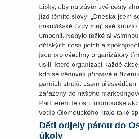
Lipky, aby na závěr své cesty zh
jízd těmito slovy: „Dneska jsem s
mikulášské jízdy mají své kouzlo 
umocnil. Nebylo těžké si všimnou
dětských cestujících a spokojen
jsou pro všechny organizátory t
úsilí, které organizaci každé akc
kdo se věnovali přípravě a řízen
parních strojů. Jsem přesvědčen, 
zařazeny do našeho marketingov
Partnerem letošní olomoucké akce
vedle Olomouckého kraje také s
Děti odjely párou do Os
úkoly