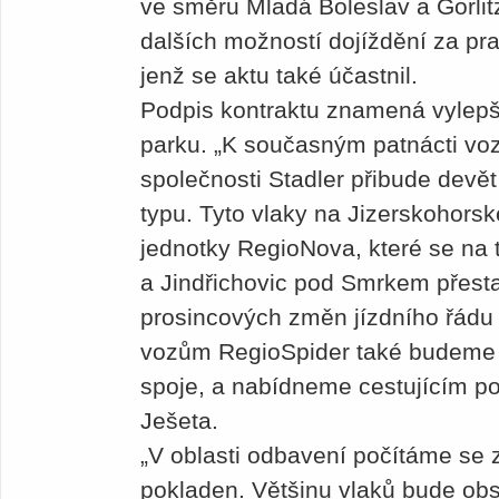
ve směru Mladá Boleslav a Görlit
dalších možností dojíždění za prací
jenž se aktu také účastnil.
Podpis kontraktu znamená vylepš
parku. „K současným patnácti vo
společnosti Stadler přibude devě
typu. Tyto vlaky na Jizerskohorsk
jednotky RegioNova, které se na 
a Jindřichovic pod Smrkem přest
prosincových změn jízdního řádu
vozům RegioSpider také budeme mo
spoje, a nabídneme cestujícím poh
Ješeta.
„V oblasti odbavení počítáme se
pokladen. Většinu vlaků bude ob