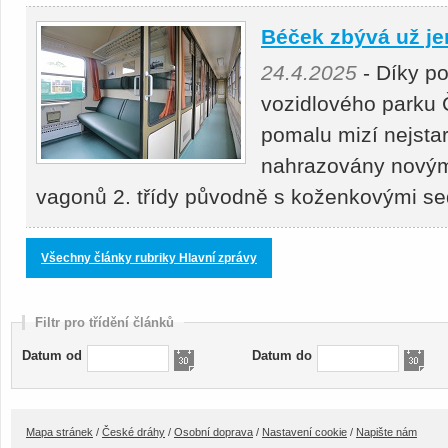
Béček zbývá už je
24.4.2025
- Díky p
vozidlového parku 
pomalu mizí nejstar
nahrazovány novými
vagonů 2. třídy původně s koženkovými s
Všechny články rubriky Hlavní zprávy
Filtr pro třídění článků
Datum od
Datum do
Mapa stránek
/
České dráhy
/
Osobní doprava
/
Nastavení cookie
/
Napište nám