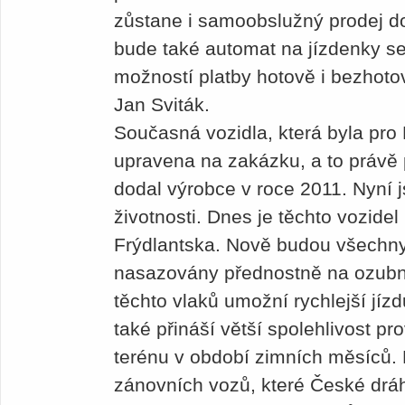
zůstane i samoobslužný prodej do
bude také automat na jízdenky s
možností platby hotově i bezhot
Jan Sviták.
Současná vozidla, která byla pro
upravena na zakázku, a to právě p
dodal výrobce v roce 2011. Nyní j
životnosti. Dnes je těchto vozidel
Frýdlantska. Nově budou všechny
nasazovány přednostně na ozubni
těchto vlaků umožní rychlejší jíz
také přináší větší spolehlivost p
terénu v období zimních měsíců. 
zánovních vozů, které České dráh