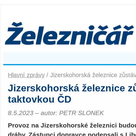
Hlavní zprávy
/ Jizerskohorská železnice zůstá
Jizerskohorská železnice z
taktovkou ČD
8.5.2023 – autor: PETR SLONEK
Provoz na Jizerskohorské železnici budou
dráhy. Zástupci dopravce podepsali s Li