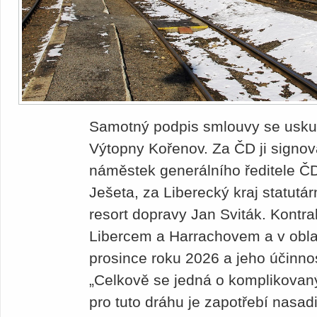
Samotný podpis smlouvy se uskute
Výtopny Kořenov. Za ČD ji signov
náměstek generálního ředitele ČD
Ješeta, za Liberecký kraj statut
resort dopravy Jan Sviták. Kontra
Libercem a Harrachovem a v oblas
prosince roku 2026 a jeho účinno
„Celkově se jedná o komplikovaný
pro tuto dráhu je zapotřebí nasadi