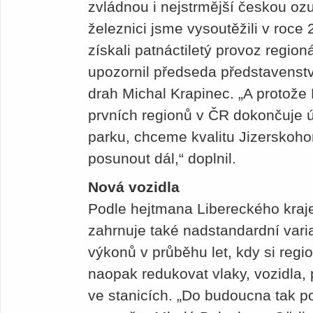
zvládnou i nejstrmější českou oz
železnici jsme vysoutěžili v roce
získali patnáctiletý provoz regioná
upozornil předseda představenstv
drah Michal Krapinec. „A protože 
prvních regionů v ČR dokončuje 
parku, chceme kvalitu Jizerskoh
posunout dál,“ doplnil.
Nová vozidla
Podle hejtmana Libereckého kraj
zahrnuje také nadstandardní vari
výkonů v průběhu let, kdy si reg
naopak redukovat vlaky, vozidla, 
ve stanicích. „Do budoucna tak p