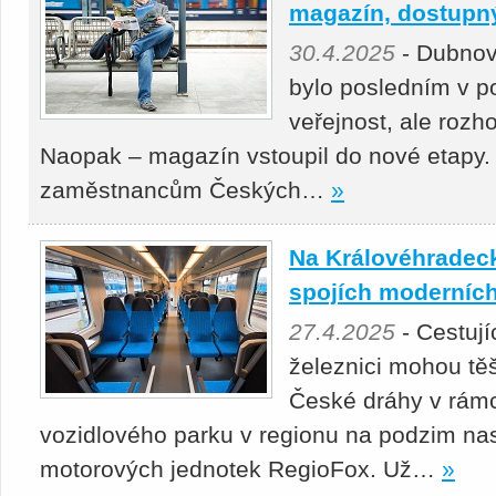
magazín, dostupný 
30.4.2025
- Dubnov
bylo posledním v p
veřejnost, ale roz
Naopak – magazín vstoupil do nové etapy.
zaměstnancům Českých…
»
Na Královéhradeck
spojích moderních
27.4.2025
- Cestuj
železnici mohou těš
České dráhy v rámc
vozidlového parku v regionu na podzim nas
motorových jednotek RegioFox. Už…
»