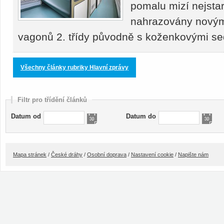
pomalu mizí nejstar
nahrazovány novými
vagonů 2. třídy původně s koženkovými s
Všechny články rubriky Hlavní zprávy
Filtr pro třídění článků
Datum od
Datum do
Mapa stránek
/
České dráhy
/
Osobní doprava
/
Nastavení cookie
/
Napište nám