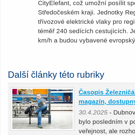
CityElefant, což umožní posílit sp
Středočeském kraji. Jednotky Re
třívozové elektrické vlaky pro re
téměř 240 sedících cestujících. J
km/h a budou vybavené evrops
Další články této rubriky
Časopis Železničář
magazín, dostupný 
30.4.2025
- Dubnov
bylo posledním v p
veřejnost, ale roz