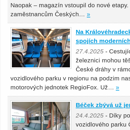
Naopak – magazín vstoupil do nové etapy.
zaměstnancům Českých…
»
Na Královéhradeck
spojích moderních
27.4.2025
- Cestuj
železnici mohou těš
České dráhy v rámc
vozidlového parku v regionu na podzim nas
motorových jednotek RegioFox. Už…
»
Béček zbývá už je
24.4.2025
- Díky p
vozidlového parku 