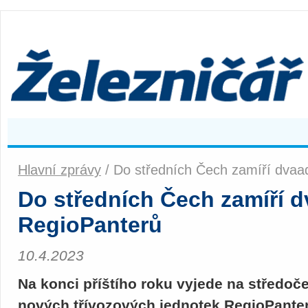
Hlavní zprávy
/ Do středních Čech zamíří dvaa
Do středních Čech zamíří 
RegioPanterů
10.4.2023
Na konci příštího roku vyjede na středoč
nových třívozových jednotek RegioPanter 