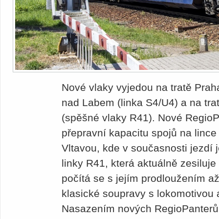
Nové vlaky vyjedou na tratě Prah
nad Labem (linka S4/U4) a na tra
(spěšné vlaky R41). Nové RegioP
přepravní kapacitu spojů na linc
Vltavou, kde v současnosti jezdí 
linky R41, která aktuálně zesiluj
počítá se s jejím prodloužením až
klasické soupravy s lokomotivou 
Nasazením nových RegioPanterů s