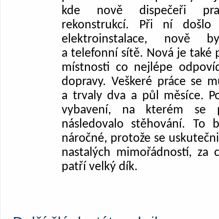
kde nově dispečeři pra
rekonstrukcí. Při ní došl
elektroinstalace, nově b
a telefonní sítě. Nová je také
místnosti co nejlépe odpoví
dopravy. Veškeré práce se m
a trvaly dva a půl měsíce. P
vybavení, na kterém se po
následovalo stěhování.
To b
náročné, protože se uskutečn
nastalých mimořádností, za
patří velký dík.