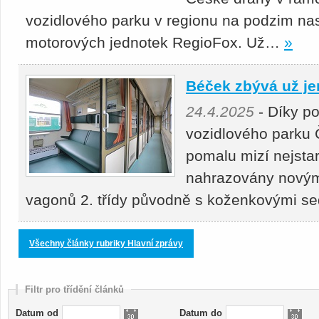
vozidlového parku v regionu na podzim nas
motorových jednotek RegioFox. Už…
»
Béček zbývá už je
24.4.2025
- Díky p
vozidlového parku 
pomalu mizí nejstar
nahrazovány novými
vagonů 2. třídy původně s koženkovými s
Všechny články rubriky Hlavní zprávy
Filtr pro třídění článků
Datum od
Datum do