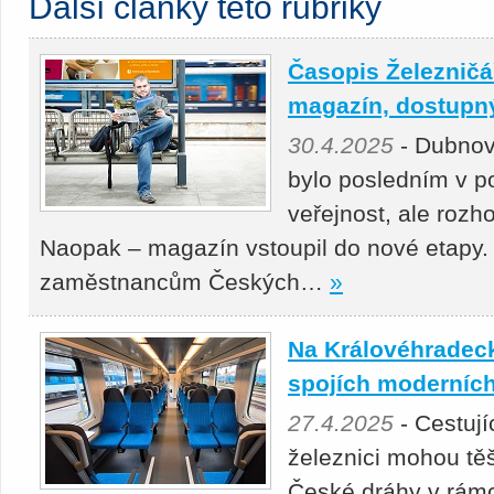
Další články této rubriky
Časopis Železničář
magazín, dostupný 
30.4.2025
- Dubnov
bylo posledním v p
veřejnost, ale roz
Naopak – magazín vstoupil do nové etapy.
zaměstnancům Českých…
»
Na Královéhradeck
spojích moderních
27.4.2025
- Cestuj
železnici mohou těš
České dráhy v rámc